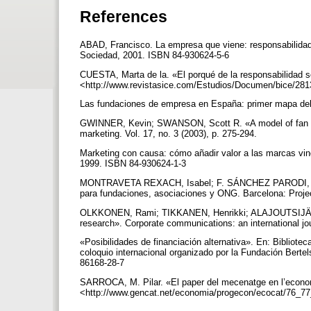
References
ABAD, Francisco. La empresa que viene: responsabilidad
Sociedad, 2001. ISBN 84-930624-5-6
CUESTA, Marta de la. «El porqué de la responsabilidad so
<http://www.revistasice.com/Estudios/Documen/bice/
Las fundaciones de empresa en España: primer mapa del
GWINNER, Kevin; SWANSON, Scott R. «A model of fan ide
marketing. Vol. 17, no. 3 (2003), p. 275-294.
Marketing con causa: cómo añadir valor a las marcas vi
1999. ISBN 84-930624-1-3
MONTRAVETA REXACH, Isabel; F. SÁNCHEZ PARODI, Gabr
para fundaciones, asociaciones y ONG. Barcelona: Proj
OLKKONEN, Rami; TIKKANEN, Henrikki; ALAJOUTSIJÄRVI,
research». Corporate communications: an international jour
«Posibilidades de financiación alternativa». En: Bibliot
coloquio internacional organizado por la Fundación Be
86168-28-7
SARROCA, M. Pilar. «El paper del mecenatge en l’economi
<http://www.gencat.net/economia/progecon/ecocat/76_7