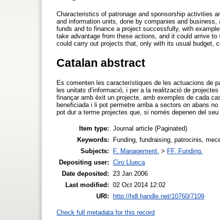
Characteristics of patronage and sponsorship activities are 
and information units, done by companies and business, an
funds and to finance a project successfully, with exampl
take advantage from these actions, and it could arrive to 
could carry out projects that, only with its usual budget, 
Catalan abstract
Es comenten les característiques de les actuacions de pa
les unitats d’informació, i per a la realització de project
finançar amb èxit un projecte, amb exemples de cada cas. 
beneficiada i li pot permetre arriba a sectors on abans no
pot dur a terme projectes que, si només depenen del seu p
Item type:
Journal article (Paginated)
Keywords:
Funding, fundraising, patrocinis, mec
Subjects:
F. Management.
>
FF. Funding.
Depositing user:
Ciro Llueca
Date deposited:
23 Jan 2006
Last modified:
02 Oct 2014 12:02
URI:
http://hdl.handle.net/10760/7109
Check full metadata for this record