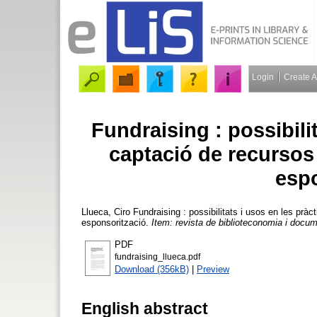
Login
Create 
Fundraising : possibili
captació de recursos
esp
Llueca, Ciro
Fundraising : possibilitats i usos en les prà
esponsorització.
Item: revista de biblioteconomia i docu
PDF
fundraising_llueca.pdf
Download (356kB)
|
Preview
English abstract