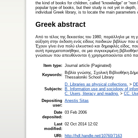
the kind of books for children, called “knowledge” or “non
popular type of books, but their study is not yet in depth,
individual Greek library, is to locate the main parameters
Greek abstract
Από το τέλος της δεκαετίας του 1980, παράλληλα με τη 
αύξηση στην έκδοση ενός είδους παιδικών βιβλίων που
Έχουν γίνει ένα πολύ ελκυστικό και δημοφιλές είδος, πο
αυτή πραγματοποιήθηκε, σε μια συγκεκριμένη βιβλιοθήκ
γνώσεων που απευθύνονται ή χρησιμοποιούνται από παι
Item type:
Journal article (Paginated)
Βιβλία γνώσης, Σχολική Βιβλιοθήκη Δήμο
Keywords:
Thessaloniki School Library
D. Libraries as physical collections.
>
DE
Subjects:
B. Information use and sociology of info
C. Users, literacy and reading.
>
CC. Use
Depositing
Anestis Sitas
user:
Date
03 Feb 2006
deposited:
Last
02 Oct 2014 12:02
modified:
URI:
http://hdl.handle.net/10760/7163