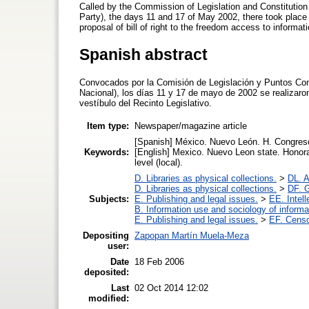
Called by the Commission of Legislation and Constitutio
Party), the days 11 and 17 of May 2002, there took place
proposal of bill of right to the freedom access to informat
Spanish abstract
Convocados por la Comisión de Legislación y Puntos Cons
Nacional), los días 11 y 17 de mayo de 2002 se realizaron
vestíbulo del Recinto Legislativo.
Item type:
Newspaper/magazine article
[Spanish] México. Nuevo León. H. Congreso
Keywords:
[English] Mexico. Nuevo Leon state. Honora
level (local).
D. Libraries as physical collections.
>
DL. A
D. Libraries as physical collections.
>
DF. G
Subjects:
E. Publishing and legal issues.
>
EE. Intell
B. Information use and sociology of informa
E. Publishing and legal issues.
>
EF. Censo
Depositing
Zapopan Martín Muela-Meza
user:
Date
18 Feb 2006
deposited:
Last
02 Oct 2014 12:02
modified: