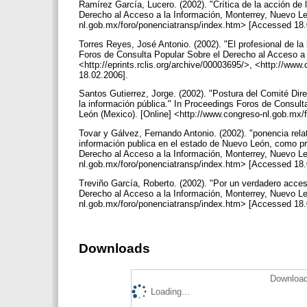
Ramírez García, Lucero. (2002). "Crítica de la acción de 
Derecho al Acceso a la Información, Monterrey, Nuevo Le
nl.gob.mx/foro/ponenciatransp/index.htm> [Accessed 18
Torres Reyes, José Antonio. (2002). "El profesional de la
Foros de Consulta Popular Sobre el Derecho al Acceso a 
<http://eprints.rclis.org/archive/00003695/>, <http://w
18.02.2006].
Santos Gutierrez, Jorge. (2002). "Postura del Comité Dire
la información pública." In Proceedings Foros de Consul
León (Mexico). [Online] <http://www.congreso-nl.gob.mx
Tovar y Gálvez, Fernando Antonio. (2002). "ponencia relat
información publica en el estado de Nuevo León, como pr
Derecho al Acceso a la Información, Monterrey, Nuevo Le
nl.gob.mx/foro/ponenciatransp/index.htm> [Accessed 18
Treviño García, Roberto. (2002). "Por un verdadero acces
Derecho al Acceso a la Información, Monterrey, Nuevo Le
nl.gob.mx/foro/ponenciatransp/index.htm> [Accessed 18
Downloads
Download
Loading...