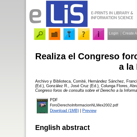
Login
Create 
Realiza el Congreso for
a la
Archivo y Biblioteca, Comité
,
Hernández Sánchez, Franci
(Ed.)
,
González R., José Cruz (Ed.)
,
Colunga Flores, Abr
Congreso foros de consulta sobre el Derecho a la Informa
PDF
ForoDerechoInformacionNLMex2002.pdf
Download (1MB)
|
Preview
English abstract