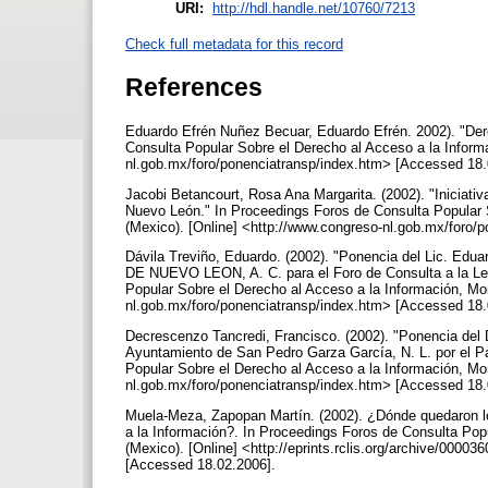
URI:
http://hdl.handle.net/10760/7213
Check full metadata for this record
References
Eduardo Efrén Nuñez Becuar, Eduardo Efrén. 2002). "Dere
Consulta Popular Sobre el Derecho al Acceso a la Inform
nl.gob.mx/foro/ponenciatransp/index.htm> [Accessed 18
Jacobi Betancourt, Rosa Ana Margarita. (2002). "Iniciati
Nuevo León." In Proceedings Foros de Consulta Popular 
(Mexico). [Online] <http://www.congreso-nl.gob.mx/foro
Dávila Treviño, Eduardo. (2002). "Ponencia del Lic. 
DE NUEVO LEON, A. C. para el Foro de Consulta a la Ley
Popular Sobre el Derecho al Acceso a la Información, Mo
nl.gob.mx/foro/ponenciatransp/index.htm> [Accessed 18
Decrescenzo Tancredi, Francisco. (2002). "Ponencia
Ayuntamiento de San Pedro Garza García, N. L. por el Par
Popular Sobre el Derecho al Acceso a la Información, Mo
nl.gob.mx/foro/ponenciatransp/index.htm> [Accessed 18
Muela-Meza, Zapopan Martín. (2002). ¿Dónde quedaron lo
a la Información?. In Proceedings Foros de Consulta Pop
(Mexico). [Online] <http://eprints.rclis.org/archive/000
[Accessed 18.02.2006].