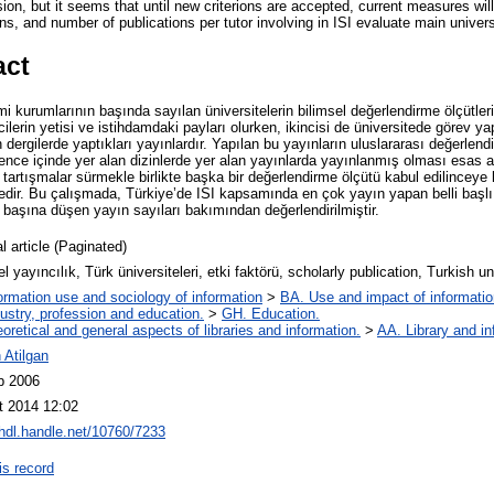
ion, but it seems that until new criterions are accepted, current measures will p
ions, and number of publications per tutor involving in ISI evaluate main univer
act
 kurumlarının başında sayılan üniversitelerin bilimsel değerlendirme ölçütleri 
encilerin yetisi ve istihdamdaki payları olurken, ikincisi de üniversitede görev 
an dergilerde yaptıkları yayınlardır. Yapılan bu yayınların uluslararası değerlen
ce içinde yer alan dizinlerde yer alan yayınlarda yayınlanmış olması esas a
tartışmalar sürmekle birlikte başka bir değerlendirme ölçütü kabul edilinceye ka
dir. Bu çalışmada, Türkiye’de ISI kapsamında en çok yayın yapan belli başlı ü
 başına düşen yayın sayıları bakımından değerlendirilmiştir.
l article (Paginated)
el yayıncılık, Türk üniversiteleri, etki faktörü, scholarly publication, Turkish u
ormation use and sociology of information
>
BA. Use and impact of informatio
ustry, profession and education.
>
GH. Education.
oretical and general aspects of libraries and information.
>
AA. Library and in
 Atilgan
b 2006
t 2014 12:02
/hdl.handle.net/10760/7233
is record