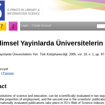
Login
Create Account
limsel Yayinlarda Üniversitelerin 
yinlarda Üniversitelerin Yeri.
Türk Kütüphaneciliği
, 2005, vol. 19, n. 1, pp. 97
unv.pdf
)
|
Preview
act
stitutions of science and education, can be scientifically evaluated in two ways
the proportion of employment, and the second one is the scientists’ publicati
ternationally evaluated publications take place in ISI’s Web of Science indexes.