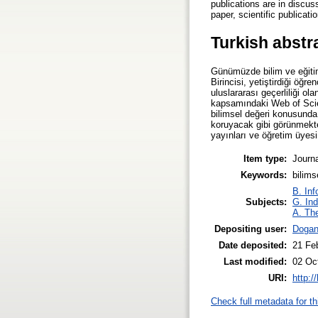
publications are in discuss
paper, scientific publicat
Turkish abstr
Günümüzde bilim ve eğitimi
Birincisi, yetiştirdiği öğr
uluslararası geçerliliği ol
kapsamındaki Web of Scien
bilimsel değeri konusunda 
koruyacak gibi görünmekte
yayınları ve öğretim üyesi
Item type:
Journa
Keywords:
bilims
B. Inf
Subjects:
G. Ind
A. The
Depositing user:
Dogan
Date deposited:
21 Fe
Last modified:
02 Oc
URI:
http:/
Check full metadata for th