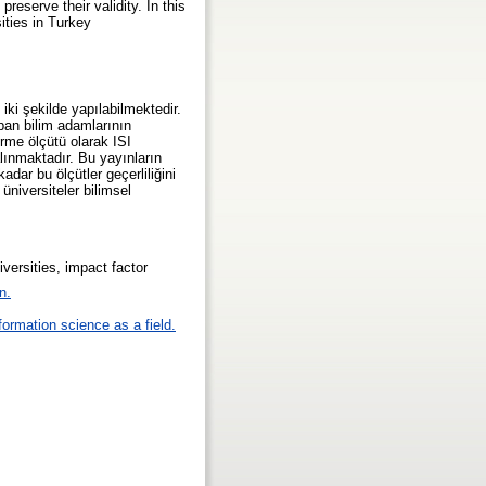
reserve their validity. In this
sities in Turkey
iki şekilde yapılabilmektedir.
yapan bilim adamlarının
dirme ölçütü olarak ISI
lınmaktadır. Bu yayınların
dar bu ölçütler geçerliliğini
niversiteler bilimsel
niversities, impact factor
n.
formation science as a field.