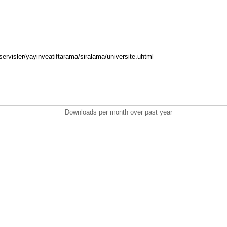
servisler/yayinveatiftarama/siralama/universite.uhtml
Downloads per month over past year
..