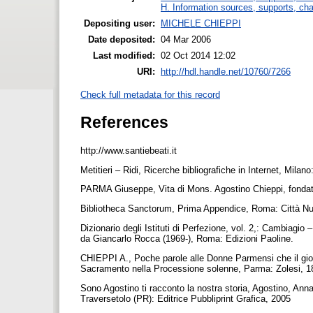
H. Information sources, supports, ch
Depositing user:
MICHELE CHIEPPI
Date deposited:
04 Mar 2006
Last modified:
02 Oct 2014 12:02
URI:
http://hdl.handle.net/10760/7266
Check full metadata for this record
References
http://www.santiebeati.it
Metitieri – Ridi, Ricerche bibliografiche in Internet, Mila
PARMA Giuseppe, Vita di Mons. Agostino Chieppi, fondat
Bibliotheca Sanctorum, Prima Appendice, Roma: Città N
Dizionario degli Istituti di Perfezione, vol. 2,: Cambiagi
da Giancarlo Rocca (1969-), Roma: Edizioni Paoline.
CHIEPPI A., Poche parole alle Donne Parmensi che il g
Sacramento nella Processione solenne, Parma: Zolesi, 
Sono Agostino ti racconto la nostra storia, Agostino, Ann
Traversetolo (PR): Editrice Pubbliprint Grafica, 2005