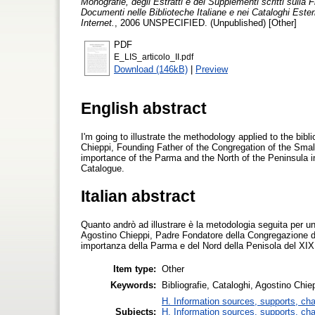
Monografie, degli Estratti e dei Supplementi scritti sulla
Documenti nelle Biblioteche Italiane e nei Cataloghi Esteri 
Internet.
, 2006 UNSPECIFIED. (Unpublished) [Other]
PDF
E_LIS_articolo_II.pdf
Download (146kB)
|
Preview
English abstract
I'm going to illustrate the methodology applied to the bi
Chieppi, Founding Father of the Congregation of the Smal
importance of the Parma and the North of the Peninsula i
Catalogue.
Italian abstract
Quanto andrò ad illustrare è la metodologia seguita per un
Agostino Chieppi, Padre Fondatore della Congregazione de
importanza della Parma e del Nord della Penisola del XIX 
Item type:
Other
Keywords:
Bibliografie, Cataloghi, Agostino Ch
H. Information sources, supports, ch
Subjects:
H. Information sources, supports, ch