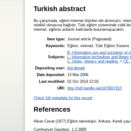
Turkish abstract
Bu çalışmada, eğitim-Internet ilişkileri ele alınmıştır, int
nitelikli olmasına bağlıdır. Türk eğitim sisteminde ciddi b
Internet, eğitime anlamlı katkılarda bulunamayacaktır.
Item type:
Journal article (Paginated)
Keywords:
Eğitim, internet, Türk Eğitim Sistem
B. Information use and sociology of i
Subjects:
L. Information technology and library
C. Users, literacy and reading.
>
CE. 
Depositing user:
tkd dernek
Date deposited:
13 Mar 2006
Last modified:
02 Oct 2014 12:02
URI:
http://hdl.handle.net/10760/7313
Check full metadata for this record
References
Alkan Cevat (1977) Eğitim teknolojisi. Ankara: Kendi yay
Cumhuriyet Gazetesi. 1.2.2000