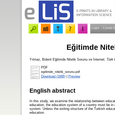
Login
Create 
Eğitimde Nite
Yılmaz, Bülent
Eğitimde Nitelik Sorunu ve İnternet.
Türk 
PDF
egitimde_nitelik_sorunu.pdf
Download (1MB)
|
Preview
English abstract
In this study, we examine the relationship between educatio
education, the education system of a country must be in g
system. Unless the exiting structure of the Turkish educa
education.