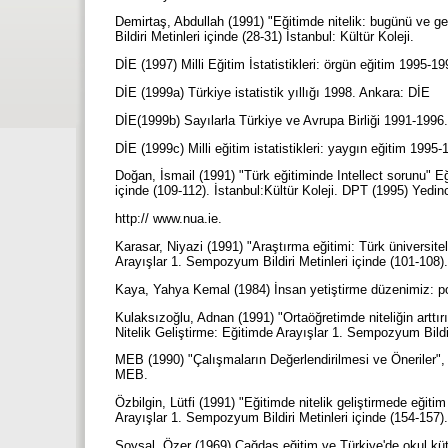
Demirtaş, Abdullah (1991) "Eğitimde nitelik: bugünü ve g
Bildiri Metinleri içinde (28-31) İstanbul: Kültür Koleji.
DİE (1997) Milli Eğitim İstatistikleri: örgün eğitim 1995-
DİE (1999a) Türkiye istatistik yıllığı 1998. Ankara: DİE
DİE(1999b) Sayılarla Türkiye ve Avrupa Birliği 1991-1996
DİE (1999c) Milli eğitim istatistikleri: yaygın eğitim 199
Doğan, İsmail (1991) "Türk eğitiminde Intellect sorunu" E
içinde (109-112). İstanbul:Kültür Koleji. DPT (1995) Yedi
http:// www.nua.ie.
Karasar, Niyazi (1991) "Araştırma eğitimi: Türk üniversite
Arayışlar 1. Sempozyum Bildiri Metinleri içinde (101-108).
Kaya, Yahya Kemal (1984) İnsan yetiştirme düzenimiz: pol
Kulaksızoğlu, Adnan (1991) "Ortaöğretimde niteliğin arttır
Nitelik Geliştirme: Eğitimde Arayışlar 1. Sempozyum Bildiri
MEB (1990) "Çalışmaların Değerlendirilmesi ve Öneriler"
MEB.
Özbilgin, Lütfi (1991) "Eğitimde nitelik geliştirmede eğitim
Arayışlar 1. Sempozyum Bildiri Metinleri içinde (154-157).
Soysal, Özer (1969) Çağdaş eğitim ve Türkiye'de okul k