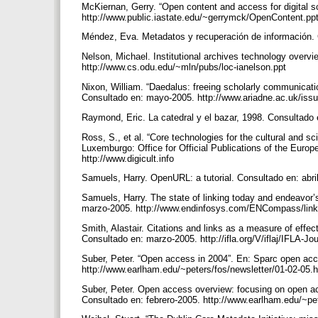
McKiernan, Gerry. “Open content and access for digital 
http://www.public.iastate.edu/~gerrymck/OpenContent.pp
Méndez, Eva. Metadatos y recuperación de información. 
Nelson, Michael. Institutional archives technology overv
http://www.cs.odu.edu/~mln/pubs/loc-ianelson.ppt
Nixon, William. “Daedalus: freeing scholarly communicatio
Consultado en: mayo-2005. http://www.ariadne.ac.uk/issu
Raymond, Eric. La catedral y el bazar, 1998. Consultado e
Ross, S., et al. “Core technologies for the cultural and sc
Luxemburgo: Office for Official Publications of the Eur
http://www.digicult.info
Samuels, Harry. OpenURL: a tutorial. Consultado en: abr
Samuels, Harry. The state of linking today and endeavor’s
marzo-2005. http://www.endinfosys.com/ENCompass/link
Smith, Alastair. Citations and links as a measure of effect
Consultado en: marzo-2005. http://ifla.org/V/iflaj/IFLA-Jo
Suber, Peter. “Open access in 2004”. En: Sparc open acce
http://www.earlham.edu/~peters/fos/newsletter/01-02-05
Suber, Peter. Open access overview: focusing on open acc
Consultado en: febrero-2005. http://www.earlham.edu/~pe