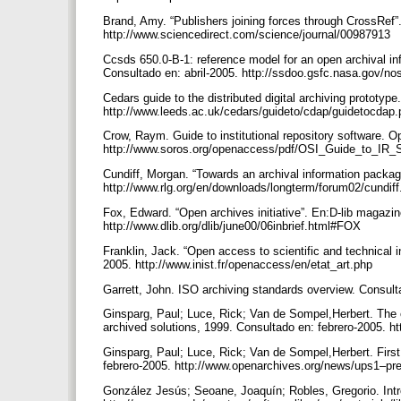
Brand, Amy. “Publishers joining forces through CrossRef”.
http://www.sciencedirect.com/science/journal/00987913
Ccsds 650.0-B-1: reference model for an open archival i
Consultado en: abril-2005. http://ssdoo.gsfc.nasa.gov
Cedars guide to the distributed digital archiving prototype
http://www.leeds.ac.uk/cedars/guideto/cdap/guidetocdap
Crow, Raym. Guide to institutional repository software. 
http://www.soros.org/openaccess/pdf/OSI_Guide_to_IR_
Cundiff, Morgan. “Towards an archival information package
http://www.rlg.org/en/downloads/longterm/forum02/cundif
Fox, Edward. “Open archives initiative”. En:D-lib magazine
http://www.dlib.org/dlib/june00/06inbrief.html#FOX
Franklin, Jack. “Open access to scientific and technical in
2005. http://www.inist.fr/openaccess/en/etat_art.php
Garrett, John. ISO archiving standards overview. Consult
Ginsparg, Paul; Luce, Rick; Van de Sompel,Herbert. The op
archived solutions, 1999. Consultado en: febrero-2005. h
Ginsparg, Paul; Luce, Rick; Van de Sompel,Herbert. First m
febrero-2005. http://www.openarchives.org/news/ups1–p
González Jesús; Seoane, Joaquín; Robles, Gregorio. Intr