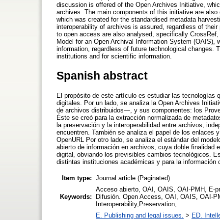
discussion is offered of the Open Archives Initiative, whic
archives. The main components of this initiative are als
which was created for the standardised metadata harvestin
interoperability of archives is assured, regardless of thei
to open access are also analysed, specifically CrossRef
Model for an Open Archival Information System (OAIS), w
information, regardless of future technological changes.
institutions and for scientific information.
Spanish abstract
El propósito de este artículo es estudiar las tecnologías
digitales. Por un lado, se analiza la Open Archives Initia
de archivos distribuidos—, y sus componentes: los Prov
Éste se creó para la extracción normalizada de metadatos 
la preservación y la interoperabilidad entre archivos, i
encuentren. También se analiza el papel de los enlaces 
OpenURL Por otro lado, se analiza el estándar del model
abierto de información en archivos, cuya doble finalidad 
digital, obviando los previsibles cambios tecnológicos. E
distintas instituciones académicas y para la información c
Item type:
Journal article (Paginated)
Acceso abierto, OAI, OAIS, OAI-PMH, E-prin
Keywords:
Difusión. Open Access, OAI, OAIS, OAI-PMH
Interoperability,Preservation,
E. Publishing and legal issues.
>
ED. Intell