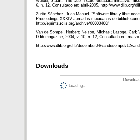
Weibel, Stuart. “The Dublin Core Metadata Initiative: missi
6, n. 12. Consultado en: abril-2005. http://www.dlib.org/
Zurita Sánchez, Juan Manuel. “Software libre y libre acce
Proceedings XXXIV Jornadas mexicanas de biblioteconomí
http://eprints.rclis.org/archive/00003480/
Van de Sompel, Herbert; Nelson, Michael; Lazoge, Carl;
D-lib magazine, 2004, v. 10, n. 12, Consultado en: marz
http://www.dlib.org/dlib/december04/vandesompel/12van
Downloads
Download
Loading...