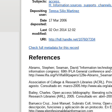
Subjects:
access.
H. Information sources, supports, channels
Depositing
Teresa Silio Martinez
user:
Date
17 Mar 2006
deposited:
Last
02 Oct 2014 12:02
modified:
URI:
http://hdl.handle.net/10760/7334
Check full metadata for this record
References
Abrams, Stephen; Seaman, David.“Information technology
information congress: 69th IFLA General conference and c
http://www.ifla.org/IV/ifla69/papers/128e-Abrams_Seama
Association of College & Research Libraries (ACRL). Prin
agosto. Consultado en: marzo-2005.http://www.ala.org/ala
Bailey, Charles. Open access bibliography: liberating scho
Research Libraries (ARL), 2005. Consultado en: abril–2
Barrueco Cruz, José Manuel; Subirats Coll, Imma; Open A
descripción, funciones y aplicación de un protocolo. En E
http://www.elprofesionaldelainformacion.com