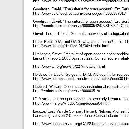
http://www.uoc.edu/masters/softwarelibre/esp/materials/l
Goodman, David. “The criteria for open access”. En: Seri
http://www.sciencedirect.com/science/journal/00987913
Goodman, David. “The criteria for open access”. En: Seria
http://eprints.rclis.org/archive/00003542/02/SR30_4_Go
Grivell, Les; E-Biosci: Semantic networks of biological i
Hirtle, Peter. “OAI and OAIS: what’s in a name?”, En: D-l
http://www.dlib.org/dlib/april01/04editorial.html
Hitchcock, Steve. “Metalist of open access eprint archive
bimonthly report, 2003, April, n. 227. Consultado en: abri
http://www.arl.org/newsltr/227/metalist.html
Holdsworth, David; Sergeant, D. M. A blueprint for repres
http://www.personal.leeds.ac.uk/~ecldh/cedars/ieee00.ht
Hubbard, William. Open access institutional repositories
http://eprints.rclis.org/archive/00003519/
IFLA statement on open access to scholarly literature a
http://www.ifla.org/V/cdoc/open-access04.html
Lagoze, Carl; Van de Sompel, Herbert; Nelson, Michael; W
harvesting, version 2.0, 2002, June. Consultado en: mar
http://www.openarchives.org/OAI/2.0/openarchivesprotoc