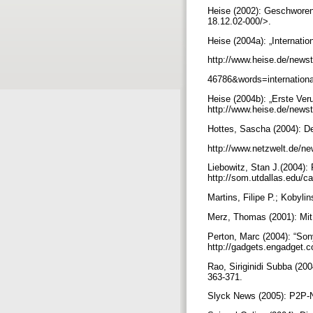
Heise (2002): Geschworene
18.12.02-000/>.
Heise (2004a): „Internati
http://www.heise.de/newst
46786&words=internati
Heise (2004b): „Erste Veru
http://www.heise.de/news
Hottes, Sascha (2004): De
http://www.netzwelt.de/ne
Liebowitz, Stan J.(2004): 
http://som.utdallas.edu/ca
Martins, Filipe P.; Kobyli
Merz, Thomas (2001): Mit
Perton, Marc (2004): “Son
http://gadgets.engadget.
Rao, Siriginidi Subba (200
363-371.
Slyck News (2005): P2P-N