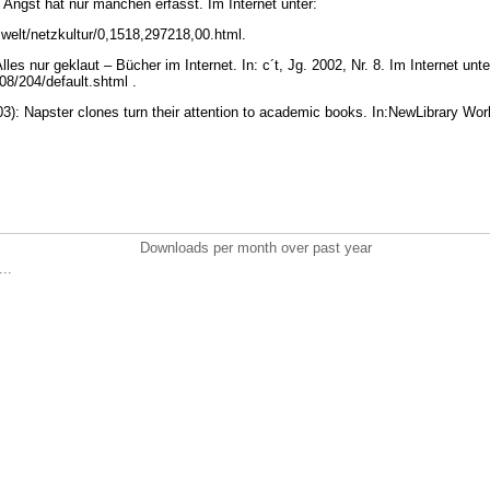
e Angst hat nur manchen erfasst. Im Internet unter:
zwelt/netzkultur/0,1518,297218,00.html.
lles nur geklaut – Bücher im Internet. In: c´t, Jg. 2002, Nr. 8. Im Internet unte
/08/204/default.shtml .
): Napster clones turn their attention to academic books. In:NewLibrary Worl
Downloads per month over past year
..