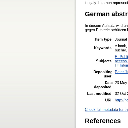
illegaly. In a non represe
German abstr
In diesem Aufsatz wird unt
gegen Piraterie schützen 
Item type:
Journal 
e-book, 
Keywords:
bücher
E. Publ
Subjects:
access.
H. Info
Depositing
Peter J
user:
Date
23 May
deposited:
Last modified:
02 Oct 
URI:
http://
Check full metadata for th
References