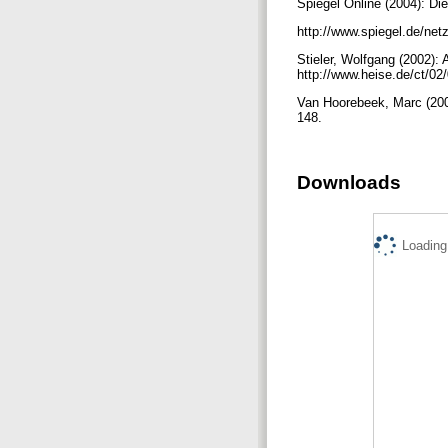
Spiegel Online (2004): Di
http://www.spiegel.de/net
Stieler, Wolfgang (2002): A
http://www.heise.de/ct/02
Van Hoorebeek, Marc (2003
148.
Downloads
Loading.