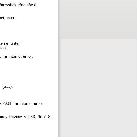
/newsticker/data/wst-
net unter:
ernet unter:
ion .
 Im Internet unter:
n (u.a.).
.
.2004. Im Internet unter:
ibrary Review, Vol 53, No 7, S.