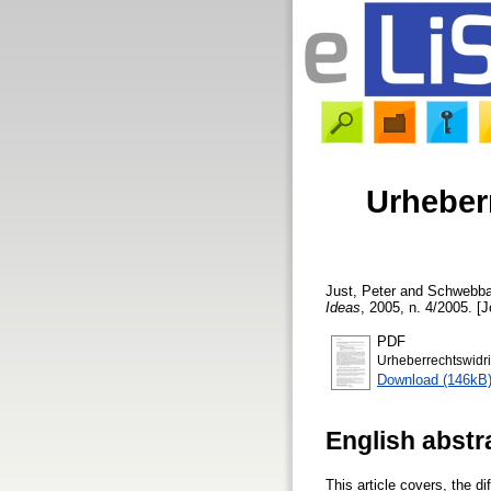
Urheber
Just, Peter
and
Schwebba
Ideas
, 2005, n. 4/2005. [J
PDF
Urheberrechtswidri
Download (146kB
English abstr
This article covers, the d