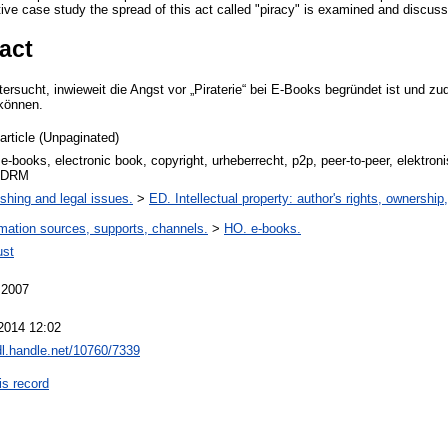
ntive case study the spread of this act called "piracy" is examined and discus
act
ersucht, inwieweit die Angst vor „Piraterie“ bei E-Books begründet ist und z
können.
article (Unpaginated)
e-books, electronic book, copyright, urheberrecht, p2p, peer-to-peer, elektro
, DRM
ishing and legal issues.
>
ED. Intellectual property: author's rights, ownership
rmation sources, supports, channels.
>
HO. e-books.
ust
 2007
2014 12:02
hdl.handle.net/10760/7339
is record