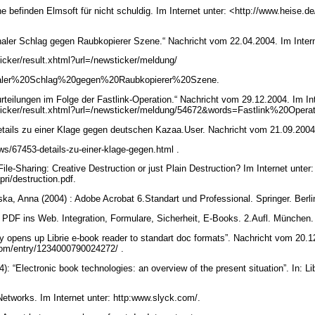
 befinden Elmsoft für nicht schuldig. Im Internet unter: <http://www.heise.de
onaler Schlag gegen Raubkopierer Szene.“ Nachricht vom 22.04.2004. Im Inter
icker/result.xhtml?url=/newsticker/meldung/
onaler%20Schlag%20gegen%20Raubkopierer%20Szene.
rteilungen im Folge der Fastlink-Operation.“ Nachricht vom 29.12.2004. Im Int
ticker/result.xhtml?url=/newsticker/meldung/54672&words=Fastlink%20Operat
tails zu einer Klage gegen deutschen Kazaa.User. Nachricht vom 21.09.2004.
ws/67453-details-zu-einer-klage-gegen.html .
File-Sharing: Creative Destruction or just Plain Destruction? Im Internet unter:
pri/destruction.pdf.
nska, Anna (2004) : Adobe Acrobat 6.Standart und Professional. Springer. Berli
 PDF ins Web. Integration, Formulare, Sicherheit, E-Books. 2.Aufl. München
y opens up Librie e-book reader to standart doc formats”. Nachricht vom 20.12
com/entry/1234000790024272/ .
4): “Electronic book technologies: an overview of the present situation”. In: L
etworks. Im Internet unter: http:www.slyck.com/.