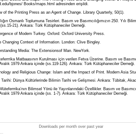
d.edu/bjones/ Books/maps.html adresinden erişildi.
w of the Printing Press as an Agent of Change. Library Quarterly, 50(1).
ığın Osmanlı Toplumuna Tesirleri. Basım ve Basımcılığımızın 250. Yılı Bilimse
 (ss.15-21). Ankara: Türk Kütüphaneciler Derneği.
ergence of Modern Turkey. Oxford: Oxford University Press.
e Changing Context of Information. London: Clive Bingley.
erstanding Media: The Extensionsof Man. NewYork.
teferrrika Matbaasının Kurulması için verilen Fetva Üzerine. Basım ve Basımcı
11 Aralık 1979 Ankara içinde (ss.119-126). Ankara: Türk Kütüphaneciler Derneği
nology and Religious Change: Islam and the Impact of Print. Modern Asia Stu
 Tarihi: Dünya Kültürlerinde Bilimin Tarihi ve Gelişmesi. Ankara: Tübitak, Ak
Müteferrrika’nın Bilimsel Yönü ile Yayınlarındaki Özellikler. Basım ve Basımcı
11 Aralık 1979 Ankara içinde (ss. 1-7). Ankara: Türk Kütüphaneciler Derneği.
Downloads per month over past year
..