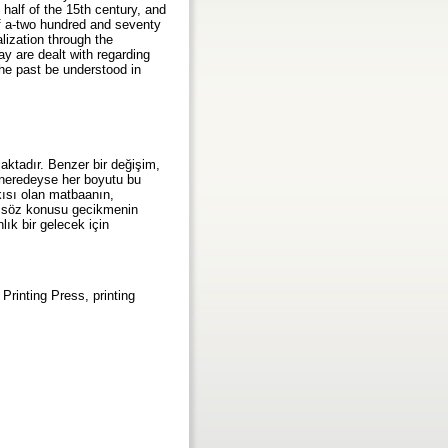
 half of the 15th century, and
of a-two hundred and seventy
lization through the
ay are dealt with regarding
the past be understood in
maktadır. Benzer bir değişim,
 neredeyse her boyutu bu
ısı olan matbaanın,
da söz konusu gecikmenin
ık bir gelecek için
rinting Press, printing