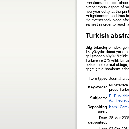
transformation took place 
almost every aspect of soc
fıve year delay at the pri
Enlightenment and thus lead
the events took place afte
earnest in order to reach a
Turkish abstr
Bilgi teknolojilerindeki g
15. yüzyılın ikinci yarı
gelişmeden büyük ölçüde 
Türkiye’ye 275 yıllık bir
bizlere nelere mal olduğu,
geçmişteki hatalarımızdan
Item type:
Journal arti
Müteferrika
Keywords:
press-Turke
E. Publishi
Subjects:
A. Theoretic
Depositing
Kamil Coml
user:
Date
28 Mar 200
deposited:
Last
02 Oct 201