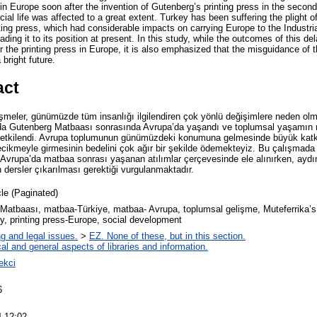
in Europe soon after the invention of Gutenberg’s printing press in the second
ial life was affected to a great extent. Turkey has been suffering the plight 
nting press, which had considerable impacts on carrying Europe to the Industria
ing it to its position at present. In this study, while the outcomes of this del
r the printing press in Europe, it is also emphasized that the misguidance of 
 bright future.
act
elişmeler, günümüzde tüm insanlığı ilgilendiren çok yönlü değişimlere neden ol
sında Gutenberg Matbaası sonrasında Avrupa’da yaşandı ve toplumsal yaşamın
etkilendi. Avrupa toplumunun günümüzdeki konumuna gelmesinde büyük katk
 gecikmeyle girmesinin bedelini çok ağır bir şekilde ödemekteyiz. Bu çalışma
 Avrupa’da matbaa sonrası yaşanan atılımlar çerçevesinde ele alınırken, aydınl
 dersler çıkarılması gerektiği vurgulanmaktadır.
cle (Paginated)
 Matbaası, matbaa-Türkiye, matbaa- Avrupa, toplumsal gelişme, Muteferrika’s P
y, printing press-Europe, social development
ng and legal issues.
>
EZ. None of these, but in this section.
al and general aspects of libraries and information.
ekci
6
4 12:02