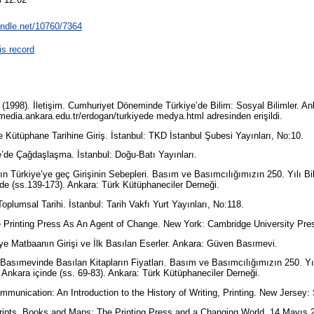
handle.net/10760/7364
is record
 (1998). İletişim. Cumhuriyet Döneminde Türkiye’de Bilim: Sosyal Bilimler. An
//media.ankara.edu.tr/erdogan/turkiyede medya.html adresinden erişildi.
ve Kütüphane Tarihine Giriş. İstanbul: TKD İstanbul Şubesi Yayınları, No:10.
e’de Çağdaşlaşma. İstanbul: Doğu-Batı Yayınları.
ın Türkiye’ye geç Girişinin Sebepleri. Basım ve Basımcılığımızın 250. Yılı Bilim
nde (ss.139-173). Ankara: Türk Kütüphaneciler Derneği.
Toplumsal Tarihi. İstanbul: Tarih Vakfı Yurt Yayınları, No:118.
he Printing Press As An Agent of Change. New York: Cambridge University Pre
’ye Matbaanın Girişi ve İlk Basılan Eserler. Ankara: Güven Basımevi.
 Basımevinde Basılan Kitapların Fiyatları. Basım ve Basımcılığımızın 250. Yıl
79 Ankara içinde (ss. 69-83). Ankara: Türk Kütüphaneciler Derneği.
mmunication: An Introduction to the History of Writing, Printing. New Jerse
ripts, Books and Maps: The Printing Press and a Changing World. 14 Mayıs 2