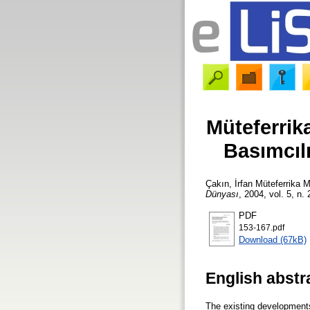
Müteferrik
Basımcılı
Çakın, İrfan
Müteferrika M
Dünyası
, 2004, vol. 5, n.
PDF
153-167.pdf
Download (67kB)
English abstr
The existing developments