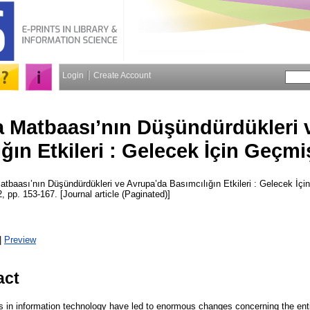
Login
Create Account
a Matbaası’nın Düşündürdükleri 
ğın Etkileri : Gelecek İçin Geçm
atbaası’nın Düşündürdükleri ve Avrupa’da Basımcılığın Etkileri : Gelecek İç
 2, pp. 153-167. [Journal article (Paginated)]
|
Preview
act
 in information technology have led to enormous changes concerning the enti