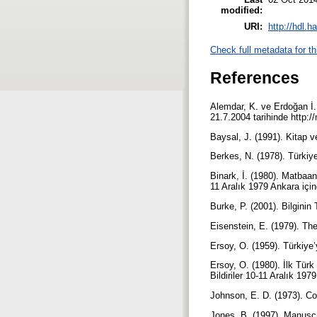
modified:
URI:
http://hdl.
Check full metadata for th
References
Alemdar, K. ve Erdoğan İ.
21.7.2004 tarihinde http:
Baysal, J. (1991). Kitap 
Berkes, N. (1978). Türkiy
Binark, İ. (1980). Matbaan
11 Aralık 1979 Ankara içi
Burke, P. (2001). Bilginin 
Eisenstein, E. (1979). T
Ersoy, O. (1959). Türkiye
Ersoy, O. (1980). İlk Türk
Bildiriler 10-11 Aralık 19
Johnson, E. D. (1973). Co
Jones, B. (1997). Manusc