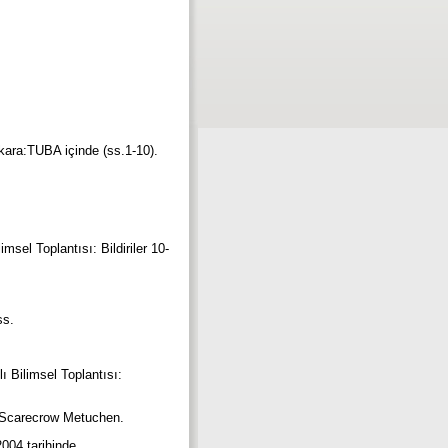
kara:TUBA içinde (ss.1-10).
sel Toplantısı: Bildiriler 10-
ss.
ı Bilimsel Toplantısı:
y: Scarecrow Metuchen.
004 tarihinde