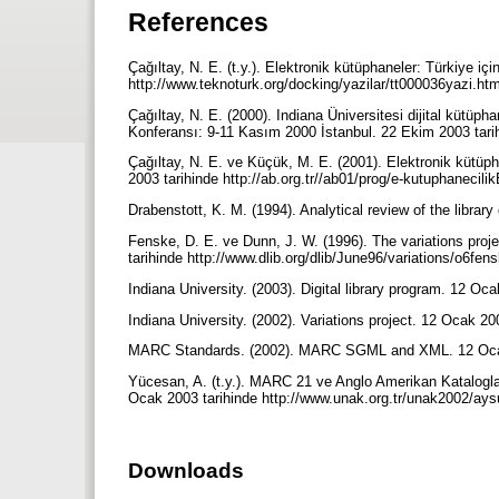
References
Çağıltay, N. E. (t.y.). Elektronik kütüphaneler: Türkiye iç
http://www.teknoturk.org/docking/yazilar/tt000036yazi.htm
Çağıltay, N. E. (2000). Indiana Üniversitesi dijital kütüpha
Konferansı: 9-11 Kasım 2000 İstanbul. 22 Ekim 2003 tarihin
Çağıltay, N. E. ve Küçük, M. E. (2001). Elektronik kütüp
2003 tarihinde http://ab.org.tr//ab01/prog/e-kutuphanecilik
Drabenstott, K. M. (1994). Analytical review of the libra
Fenske, D. E. ve Dunn, J. W. (1996). The variations proje
tarihinde http://www.dlib.org/dlib/June96/variations/o6fens
Indiana University. (2003). Digital library program. 12 Oca
Indiana University. (2002). Variations project. 12 Ocak 200
MARC Standards. (2002). MARC SGML and XML. 12 Ocak 20
Yücesan, A. (t.y.). MARC 21 ve Anglo Amerikan Kataloglam
Ocak 2003 tarihinde http://www.unak.org.tr/unak2002/ays
Downloads