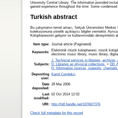
University Central Library. The information provided incl
gained experience throughout the time. Some condensed u
Turkish abstract
Bu çalışmanın temel amacı, Selçuk Üniversitesi Merkez
koleksiyonuna yönelik açıklayıcı bilgiler vermektir. Ayrı
Kütüphanesinin gelişimi ve kullanımındaki deneyimlerin a
Item type:
Journal article (Paginated)
Elektronik müzik kütüphanesi, müzik kütüph
Keywords:
electronic music library, music library, digita
J. Technical services in libraries, archive
Subjects:
D. Libraries as physical collections.
>
DD. A
H. Information sources, supports, channels
Depositing
Kamil Comlekci
user:
Date
28 Mar 2006
deposited:
Last
02 Oct 2014 12:02
modified:
URI:
http://hdl.handle.net/10760/7376
Check full metadata for this record