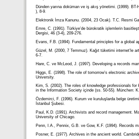
Dünden yarına doküman ve iş akış yönetimi. (1999). BT-
), 8-9.
Elektronik İmza Kanunu. (2004, 23 Ocak). T.C. Resmi G
Emre, C. (1991). Türkiye’de bürokratik işlemlerin basitleşt
Dergisi, 46 (3-4), 209-276.
Evans, F.B. (1994). Fundamental principles for a global
Güzel, M. (2000, 7 Temmuz). Kağıt tüketimi internet’le art
6-7.
Hare, C. ve McLeod, J. (1997). Developing a records m
Higgs, E. (1998). The role of tomorrow’s electronic archiv
University.
Kim, S. (2002). The roles of knowledge professionals fo
in the Information Society içinde (ss. 50-55). München: 
Özdemirci, F. (1996). Kurum ve kuruluşlarda belge üretim
İstanbul Şubesi.
Paul, K.D. (1991). Archivists and record management. Man
University of Chicago.
Penn, I.A., Pennix, G.B. ve Gow, K.F. (1994). Records
Posner, E. (1977). Archives in the ancient world. Cambri