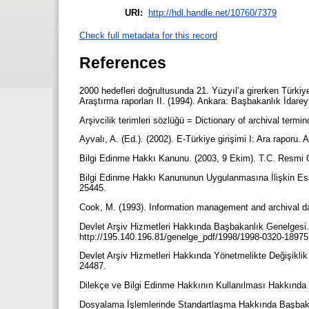
URI:
http://hdl.handle.net/10760/7379
Check full metadata for this record
References
2000 hedefleri doğrultusunda 21. Yüzyıl’a girerken Türkiy
Araştırma raporları II. (1994). Ankara: Başbakanlık İdare
Arşivcilik terimleri sözlüğü = Dictionary of archival ter
Ayvalı, A. (Ed.). (2002). E-Türkiye girişimi I: Ara raporu
Bilgi Edinme Hakkı Kanunu. (2003, 9 Ekim). T.C. Resmi
Bilgi Edinme Hakkı Kanununun Uygulanmasına İlişkin Esa
25445.
Cook, M. (1993). Information management and archival da
Devlet Arşiv Hizmetleri Hakkında Başbakanlık Genelgesi.
http://195.140.196.81/genelge_pdf/1998/1998-0320-18975.
Devlet Arşiv Hizmetleri Hakkında Yönetmelikte Değişikl
24487.
Dilekçe ve Bilgi Edinme Hakkının Kullanılması Hakkında
Dosyalama İşlemlerinde Standartlaşma Hakkında Başbaka