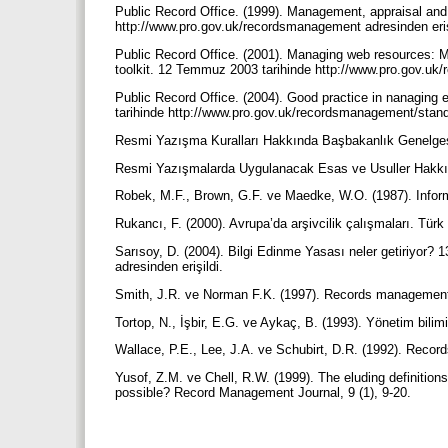
Public Record Office. (1999). Management, appraisal and p
http://www.pro.gov.uk/recordsmanagement adresinden eriş
Public Record Office. (2001). Managing web resources: 
toolkit. 12 Temmuz 2003 tarihinde http://www.pro.gov.uk
Public Record Office. (2004). Good practice in nanaging 
tarihinde http://www.pro.gov.uk/recordsmanagement/standa
Resmi Yazışma Kuralları Hakkında Başbakanlık Genelgesi
Resmi Yazışmalarda Uygulanacak Esas ve Usuller Hakkın
Robek, M.F., Brown, G.F. ve Maedke, W.O. (1987). Infor
Rukancı, F. (2000). Avrupa’da arşivcilik çalışmaları. Türk
Sarısoy, D. (2004). Bilgi Edinme Yasası neler getiriyor
adresinden erişildi.
Smith, J.R. ve Norman F.K. (1997). Records management.
Tortop, N., İşbir, E.G. ve Aykaç, B. (1993). Yönetim bilim
Wallace, P.E., Lee, J.A. ve Schubirt, D.R. (1992). Reco
Yusof, Z.M. ve Chell, R.W. (1999). The eluding definition
possible? Record Management Journal, 9 (1), 9-20.