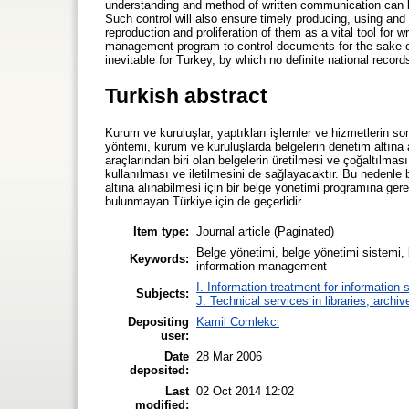
understanding and method of written communication can be
Such control will also ensure timely producing, using an
reproduction and proliferation of them as a vital tool for 
management program to control documents for the sake of
inevitable for Turkey, by which no definite national rec
Turkish abstract
Kurum ve kuruluşlar, yaptıkları işlemler ve hizmetlerin sonu
yöntemi, kurum ve kuruluşlarda belgelerin denetim altına a
araçlarından biri olan belgelerin üretilmesi ve çoğaltılma
kullanılması ve iletilmesini de sağlayacaktır. Bu nedenle
altına alınabilmesi için bir belge yönetimi programına ger
bulunmayan Türkiye için de geçerlidir
Item type:
Journal article (Paginated)
Belge yönetimi, belge yönetimi sistemi
Keywords:
information management
I. Information treatment for information 
Subjects:
J. Technical services in libraries, arch
Depositing
Kamil Comlekci
user:
Date
28 Mar 2006
deposited:
Last
02 Oct 2014 12:02
modified: