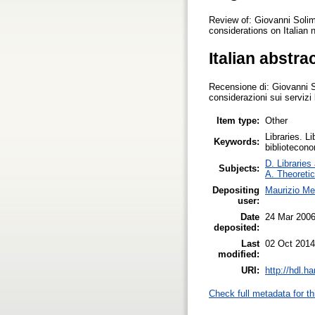
Review of: Giovanni Solimi
considerations on Italian n
Italian abstra
Recensione di: Giovanni So
considerazioni sui servizi b
Item type:
Other
Libraries. Li
Keywords:
bibliotecono
D. Libraries
Subjects:
A. Theoretic
Depositing
Maurizio Me
user:
Date
24 Mar 200
deposited:
Last
02 Oct 2014
modified:
URI:
http://hdl.h
Check full metadata for th