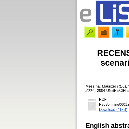
RECENSI
scenari
Messina, Maurizio
RECENS
2004.
, 2004 UNSPECIFIED
PDF
RecSolimine0601.
Download (41kB)
English abstr