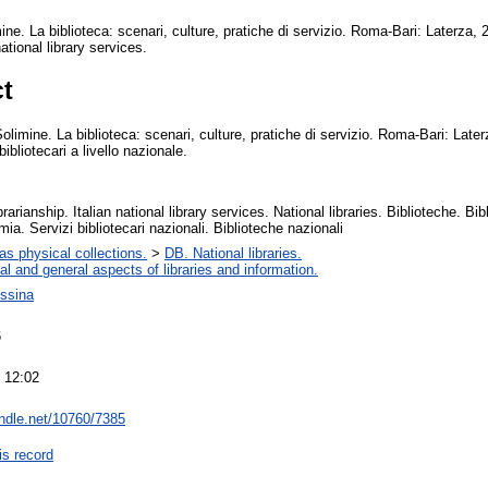
ne. La biblioteca: scenari, culture, pratiche di servizio. Roma-Bari: Laterza,
ational library services.
ct
limine. La biblioteca: scenari, culture, pratiche di servizio. Roma-Bari: Late
ibliotecari a livello nazionale.
brarianship. Italian national library services. National libraries. Biblioteche. B
mia. Servizi bibliotecari nazionali. Biblioteche nazionali
 as physical collections.
>
DB. National libraries.
al and general aspects of libraries and information.
ssina
6
 12:02
andle.net/10760/7385
is record