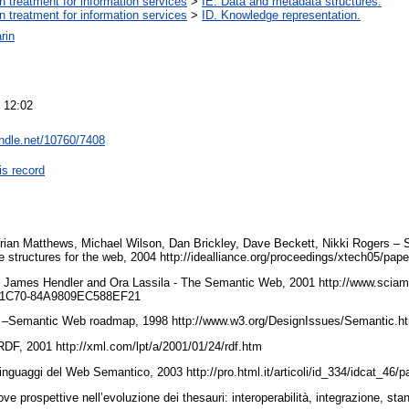
on treatment for information services
>
IE. Data and metadata structures.
on treatment for information services
>
ID. Knowledge representation.
rin
 12:02
andle.net/10760/7408
is record
Brian Matthews, Michael Wilson, Dan Brickley, Dave Beckett, Nikki Rogers –
 structures for the web, 2004 http://idealliance.org/proceedings/xtech05/pap
 James Hendler and Ora Lassila - The Semantic Web, 2001 http://www.sciam
D2-1C70-84A9809EC588EF21
 –Semantic Web roadmap, 1998 http://www.w3.org/DesignIssues/Semantic.h
RDF, 2001 http://xml.com/lpt/a/2001/01/24/rdf.htm
linguaggi del Web Semantico, 2003 http://pro.html.it/articoli/id_334/idcat_46
ve prospettive nell’evoluzione dei thesauri: interoperabilità, integrazione, st