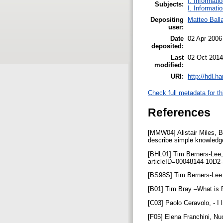
I. Informati
Subjects:
I. Informati
Depositing
Matteo Balla
user:
Date
02 Apr 2006
deposited:
Last
02 Oct 2014
modified:
URI:
http://hdl.h
Check full metadata for th
References
[MMW04] Alistair Miles, 
describe simple knowledge
[BHL01] Tim Berners-Lee,
articleID=00048144-10
[BS98S] Tim Berners-Lee
[B01] Tim Bray –What is 
[C03] Paolo Ceravolo, - I 
[F05] Elena Franchini, Nuo