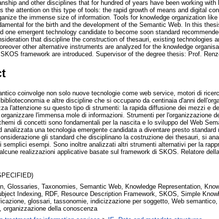
arianship and other disciplines that for hundred of years have been working wit
 the attention on this type of tools: the rapid growth of means and digital c
ganize the immense size of information. Tools for knowledge organization like
mental for the birth and the development of the Semantic Web. In this thesi
zed one emergent technology candidate to become soon standard recommend
sideration that discipline the construction of thesauri, existing technologie
eover other alternative instruments are analyzed for the knowledge organis
 SKOS framework are introduced. Supervisor of the degree thesis: Prof. Renz
ct
tico coinvolge non solo nuove tecnologie come web service, motori di ricer
 biblioteconomia e altre discipline che si occupano da centinaia d'anni dell'o
za l'attenzione su questo tipo di strumenti: la rapida diffusione dei mezzi e de
 organizzare l'immensa mole di informazioni. Strumenti per l'organizzazione
hemi di concetti sono fondamentali per la nascita e lo sviluppo del Web Sema
d analizzata una tecnologia emergente candidata a diventare presto standar
siderazione gli standard che disciplinano la costruzione dei thesauri, si anal
 semplici esempi. Sono inoltre analizzati altri strumenti alternativi per la rap
lcune realizzazioni applicative basate sul framework di SKOS. Relatore della 
SPECIFIED)
ion, Glossaries, Taxonomies, Semantic Web, Knowledge Representation, Know
ubject Indexing, RDF, Resource Description Framework, SKOS, Simple Know
icazione, glossari, tassonomie, indicizzazione per soggetto, Web semantico, 
 organizzazione della conoscenza