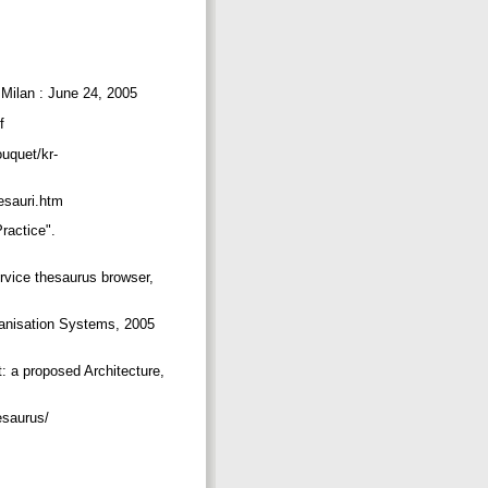
 Milan : June 24, 2005
df
ouquet/kr-
thesauri.htm
ractice".
rvice thesaurus browser,
anisation Systems, 2005
 a proposed Architecture,
hesaurus/
/