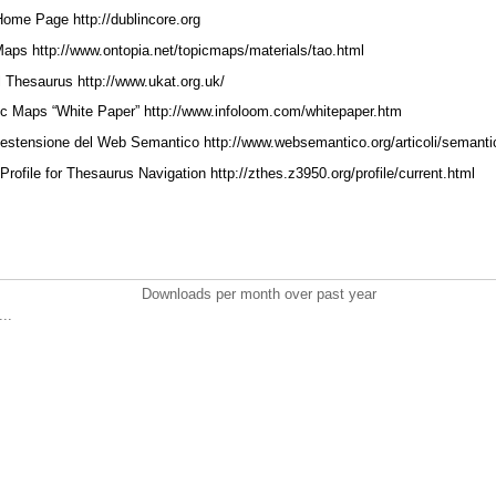
ome Page http://dublincore.org
aps http://www.ontopia.net/topicmaps/materials/tao.html
Thesaurus http://www.ukat.org.uk/
c Maps “White Paper” http://www.infoloom.com/whitepaper.htm
estensione del Web Semantico http://www.websemantico.org/articoli/semant
rofile for Thesaurus Navigation http://zthes.z3950.org/profile/current.html
Downloads per month over past year
..