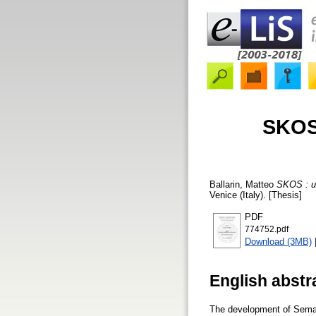
SKOS 
Ballarin, Matteo
SKOS : un
Venice (Italy). [Thesis]
PDF
774752.pdf
Download (3MB)
English abstr
The development of Semant