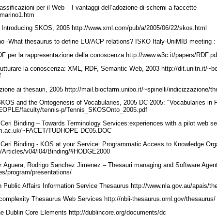
assificazioni per il Web – I vantaggi dell’adozione di schemi a faccette
r/marino1.htm
- Introducing SKOS, 2005 http://www.xml.com/pub/a/2005/06/22/skos.html
o -What thesaurus to define EU/ACP relations? ISKO Italy-UniMIB meeting :
DF per la rappresentazione della conoscenza http://www.w3c.it/papers/RDF.p
rutturare la conoscenza: XML, RDF, Semantic Web, 2003 http://dit.unitn.it/~b
f
uzione ai thesauri, 2005 http://mail.biocfarm.unibo.it/~spinelli/indicizzazione/
SKOS and the Ontogenesis of Vocabularies, 2005 DC-2005: "Vocabularies in P
/PEOPLE/faculty/tennis-p/Tennis_SKOSOnto_2005.pdf
eri Binding – Towards Terminology Services:experiences with a pilot web se
lam.ac.uk/~FACET/TUDHOPE-DC05.DOC
Ceri Binding - KOS at your Service: Programmatic Access to Knowledge Org
.uk/Articles/v04/i04/Binding/#HODGE2000
Aguera, Rodrigo Sanchez Jimenez – Thesauri managing and Software Agent:
es/program/presentations/
 Public Affairs Information Service Thesaurus http://www.nla.gov.au/apais/t
omplexity Thesaurus Web Services http://nbii-thesaurus.ornl.gov/thesaurus
he Dublin Core Elements http://dublincore.org/documents/dc