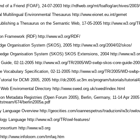
 of a Friend (FOAF), 24-07-2003 http://rdfweb.org/mt/foaflog/archives/2003
ultilingual Environmental Thesaurus http://www.eionet.eu.int/gemet
blishing a Thesaurus on the Semantic Web, 17-05-2005 http://www.w3.org/
ion Framework (RDF) http://www.w3.org/RDF/
ge Organisation System (SKOS), 2005 http://www.w3.org/2004/02/skos/
dge Organisation System (SKOS) SKOS Extensions, 2004 http://www.w3.or
ide, 02-11-2005 http://www.w3.org/TR/2005/WD-swbp-skos-core-guide-20
ocabulary Specification, 02-11-2005 http://www.w3.org/TR/2005/WD-swbp
rial for DCMI 2005, 2005 http://dc2005.uc3m.es/program/tutorials/tutorial
b Enviromental Directory http://www.swed.org.uk/swed/index.html
n Metadata Registries (Open Forum 2005), Berlin, Germany, 11-14 Apr 2005
bitstream/674/berlin2005a.pdf
Language Overview http://geocities.com/ioannespetrus/traduzioni/w3c/owl
y Language http://www.w3.org/TR/owl-features/
nsortium http://www.w3.org
 http://www.infoloom.com/tmfaq.htm