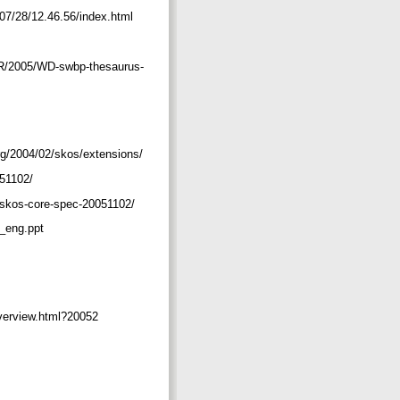
/07/28/12.46.56/index.html
TR/2005/WD-swbp-thesaurus-
g/2004/02/skos/extensions/
051102/
-skos-core-spec-20051102/
4_eng.ppt
overview.html?20052