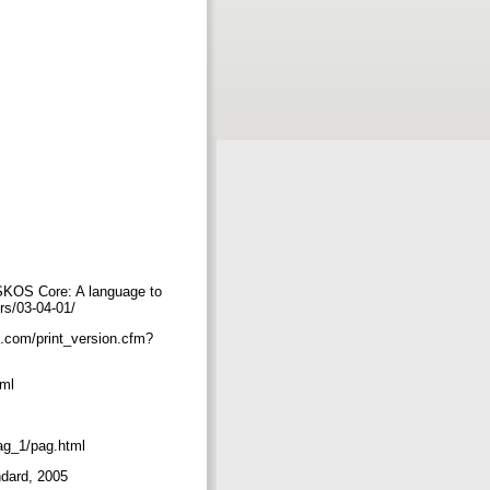
 SKOS Core: A language to
ers/03-04-01/
.com/print_version.cfm?
tml
/pag_1/pag.html
andard, 2005