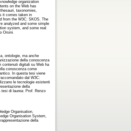
h knowledge organization
ontents on the Web has
 thesauri, taxonomies,
s it comes taken in
ed from the W3C: SKOS. The
s are analyzed and some simple
ation system, and some real
o Orsini.
ca, ontologie, ma anche
rganizzazione della conoscenza
i contenuti digitali su Web ha
 della conoscenza come
ntico. In questa tesi viene
d raccomandato dal W3C:
izzano le tecnologie esistenti
presentazione della
tesi di laurea: Prof. Renzo
ledge Organisation,
ledge Organisation System,
rappresentazione della