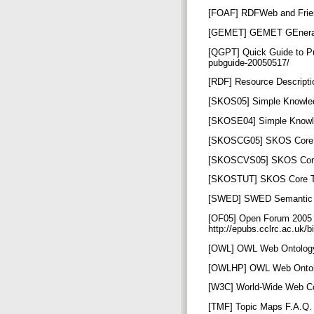
[FOAF] RDFWeb and Friend
[GEMET] GEMET GEneral M
[QGPT] Quick Guide to Pu
pubguide-20050517/
[RDF] Resource Descript
[SKOS05] Simple Knowled
[SKOSE04] Simple Knowle
[SKOSCG05] SKOS Core Gu
[SKOSCVS05] SKOS Core V
[SKOSTUT] SKOS Core Tuto
[SWED] SWED Semantic We
[OF05] Open Forum 2005 o
http://epubs.cclrc.ac.uk/
[OWL] OWL Web Ontology 
[OWLHP] OWL Web Ontolog
[W3C] World-Wide Web Co
[TMF] Topic Maps F.A.Q.