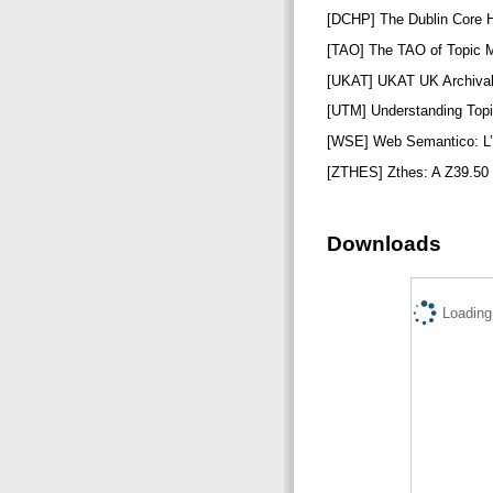
[DCHP] The Dublin Core H
[TAO] The TAO of Topic M
[UKAT] UKAT UK Archival 
[UTM] Understanding Topi
[WSE] Web Semantico: L’
[ZTHES] Zthes: A Z39.50 P
Downloads
Loading.