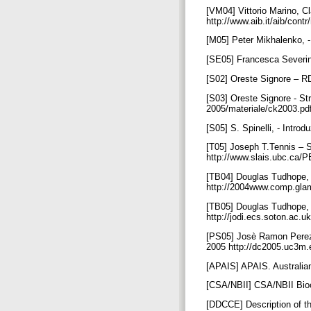
[VM04] Vittorio Marino, Cl
http://www.aib.it/aib/cont
[M05] Peter Mikhalenko, 
[SE05] Francesca Severin
[S02] Oreste Signore – R
[S03] Oreste Signore - St
2005/materiale/ck2003.pd
[S05] S. Spinelli, - Introd
[T05] Joseph T.Tennis – 
http://www.slais.ubc.ca
[TB04] Douglas Tudhope, C
http://2004www.comp.g
[TB05] Douglas Tudhope, 
http://jodi.ecs.soton.ac
[PS05] Josè Ramon Perez 
2005 http://dc2005.uc3m.
[APAIS] APAIS. Australian
[CSA/NBII] CSA/NBII Bioc
[DDCCE] Description of t