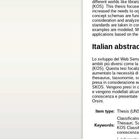
different worlds like libr
(KOS). This thesis focuses
increased the needs to or
concept schemas are funda
consideration and analy
standards are taken in con
examples are modeled. Mor
applications based on the
Italian abstra
Lo sviluppo del Web Seman
ambiti più diversi come la
(KOS). Questa tesi focaliz
aumentato la necessità di
thesaurus, tassonomie, sc
presa in considerazione e
SKOS. Vengono presi in con
e vengono modellati alcuni
conoscenza e presentate a
Orsini.
Item type:
Thesis (UN
Classificat
Thesauri, S
Keywords:
KOS Classif
conoscenza,