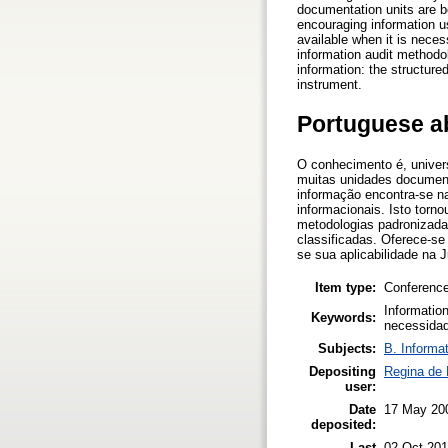
documentation units are be
encouraging information u
available when it is neces
information audit methodo
information: the structure
instrument.
Portuguese a
O conhecimento é, univer
muitas unidades document
informação encontra-se na
informacionais. Isto torn
metodologias padronizadas
classificadas. Oferece-se
se sua aplicabilidade na J
Item type:
Conference
Information
Keywords:
necessidad
Subjects:
B. Informa
Depositing
Regina de 
user:
Date
17 May 20
deposited:
Last
02 Oct 201