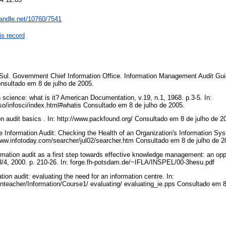
handle.net/10760/7541
is record
Sul. Government Chief Information Office. Information Management Audit Guid
onsultado em 8 de julho de 2005.
 science: what is it? American Documentation, v.19, n.1, 1968. p.3-5. In:
rtso/infosci/index.html#whatis Consultado em 8 de julho de 2005.
ion audit basics . In: http://www.packfound.org/ Consultado em 8 de julho de 
 Information Audit: Checking the Health of an Organization's Information Sys
ww.infotoday.com/searcher/jul02/searcher.htm Consultado em 8 de julho de 
mation audit as a first step towards effective knowledge management: an oppo
.3/4, 2000. p. 210-26. In: forge.fh-potsdam.de/~IFLA/INSPEL/00-3hesu.pdf
tion audit: evaluating the need for an information centre. In:
anteacher/Information/Course1/ evaluating/ evaluating_ie.pps Consultado em 