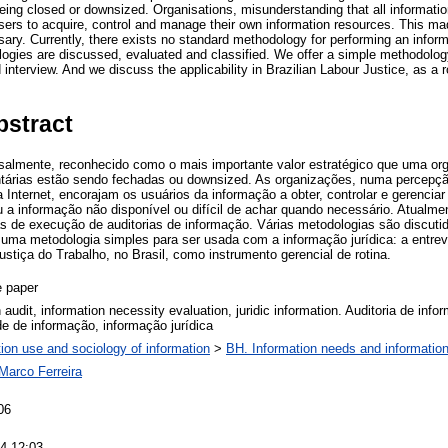
ing closed or downsized. Organisations, misunderstanding that all information
sers to acquire, control and manage their own information resources. This ma
sary. Currently, there exists no standard methodology for performing an inform
logies are discussed, evaluated and classified. We offer a simple methodology
d interview. And we discuss the applicability in Brazilian Labour Justice, as 
bstract
salmente, reconhecido como o mais importante valor estratégico que uma or
árias estão sendo fechadas ou downsized. As organizações, numa percepçã
 Internet, encorajam os usuários da informação a obter, controlar e gerenciar
ou a informação não disponível ou difícil de achar quando necessário. Atualm
 de execução de auditorias de informação. Várias metodologias são discutid
 uma metodologia simples para ser usada com a informação jurídica: a entrevi
ustiça do Trabalho, no Brasil, como instrumento gerencial de rotina.
 paper
 audit, information necessity evaluation, juridic information. Auditoria de inf
e de informação, informação jurídica
tion use and sociology of information
>
BH. Information needs and information
Marco Ferreira
06
4 12:03