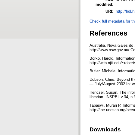
modified:
URI:
http://hdl.
Check full metadata for th
References
Austrália. Nova Gales do 
http://www.nsw.gov.au/ C
Borko, Harold. Information
http://web.njit.edu/~robe
Butler, Michele. Informat
Dobson, Chris. Beyond the
— July/August 2002 In: w
Henczel, Susan. The infor
librarian. INSPEL v.34, n
Tapaswi, Murari P. Informa
http://ioc.unesco.org/oce
Downloads