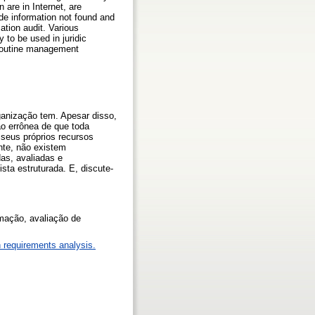
 are in Internet, are
de information not found and
ation audit. Various
 to be used in juridic
a routine management
ganização tem. Apesar disso,
o errônea de que toda
 seus próprios recursos
ente, não existem
as, avaliadas e
sta estruturada. E, discute-
ormação, avaliação de
 requirements analysis.