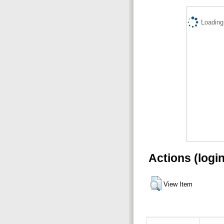
Loading.
Actions (logi
View Item