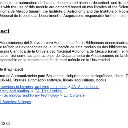
 module for automation of libraries denominated aleph is described, and its 
s with the use of this module are gathered based on two libraries of the Sci
noma de México (unam): the Institute of Astronomy and the Institute of Nucl
 General de Bibliotecas' Department of Acquisitions responsible for the imple
ract
 Adquisiciones del Software para Automatización de Bibliotecas denominado 
e reúnen las experiencias de la utilización de este módulo en dos bibliotecas
ación Científica de la Universidad Nacional Autónoma de México (unam): el In
leares, así como las aportaciones del Departamento de Adquisiciones de la D
esponsable de la implementación de este módulo en la Universidad.
cle (Paginated)
ma de Automatización para Bibliotecas, adquisiciones bibliográficas, libros, 
 UNAM, libraries automation software, library acquisitions, books
 services in libraries, archives, museum.
>
JA. Acquisitions.
teracy and reading.
>
CA. Use studies.
on technology and library technology
>
LJ. Software.
l Sánchez-Villegas
 12:03