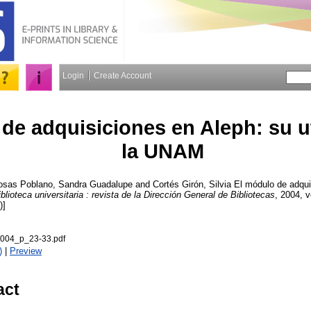
Login
Create Account
de adquisiciones en Aleph: su ut
la UNAM
osas Poblano, Sandra Guadalupe
and
Cortés Girón, Silvia
El módulo de adqui
iblioteca universitaria : revista de la Dirección General de Bibliotecas
, 2004, v
)]
004_p_23-33.pdf
)
|
Preview
act