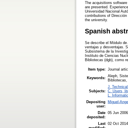
The acquisitions software
are presented. Experience
Universidad Nacional Autó
contributions of Dirección
the university.
Spanish abst
Se describe el Módulo de
ventajas y desventajas. S
Subsistema de la Investig
Instituto de Ciencias Nuc
Bibliotecas (dgb), como r
Item type:
Journal arti
Aleph, Siste
Keywords:
Bibliotecas,
J. Technical
Subjects:
C. Users, li
L. Informati
Depositing
Miguel-Ange
user:
Date
05 Jun 2006
deposited:
Last
02 Oct 2014
modified: