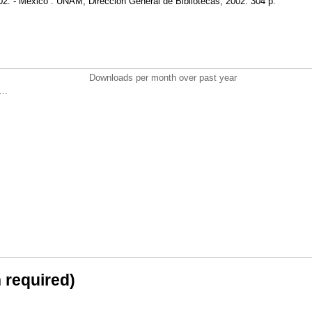
002. - México : UNAM, Dirección General de Bibliotecas, 2002. 304 p.
Downloads per month over past year
..
n required)