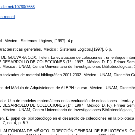
andle.net/10760/7656
is record
l. México : Sistemas Lógicos, [199?]. 4 p.
acterísticas generales. México : Sistemas Lógicos,[199?]. 6 p.
E GUEVARA COX, Helen. La evaluación de colecciones : un enfoque inte
SARROLLO DE COLECCIONES (1º : 1997 : México, D. F.). Primer Seminar
. México : UNAM, Centro Universitario de Investigaciones Bibliotecológicas,
utorizados de material bibliográfico 2001-2002. México : UNAM, Dirección Ge
tos del Módulo de Adquisiciones de ALEPH : curso. México : UNAM, Dirección
. Uso de modelos matemáticos en la evaluación de colecciones : teoría
SARROLLO DE COLECCIONES (1º : 1997 : México, D. F.). Primer Seminar
. México : UNAM, Centro Universitario de Investigaciones Bibliotecológicas, 
l papel del bibliotecólogo en el desarrollo de colecciones en la biblioteca u
. 7, no. 4, p. 5-7.
 AUTÓNOMA DE MÉXICO. DIRECCIÓN GENERAL DE BIBLIOTECAS. Catálog