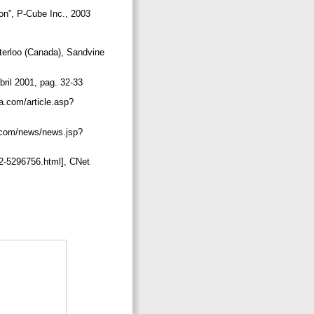
on”, P-Cube Inc., 2003
aterloo (Canada), Sandvine
bril 2001, pag. 32-33
a.com/article.asp?
st.com/news/news.jsp?
2-5296756.html], CNet