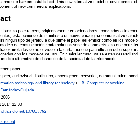
cal and use barriers established. This new alternative model of development of 
lopment of new commercial applications.
ract
de sistemas peer-to-peer, originariamente en ordenadores conectados a Interne
rgentes, está poniendo de manifiesto un nuevo paradigma comunicativo carac
sin ningún tipo de jerarquía que prime el papel del emisor como en los model
o modelo de comunicación contempla una serie de características que permit
fradesarrollados como el vídeo a la carta, aunque para ello aún deba superar
cionados con los modelos de uso. En cualquier caso, ya se están desarrollan
modelo alternativo de desarrollo de la sociedad de la información.
rence paper
o-peer, audiovisual distribution, convergence, networks, communication mod
ormation technology and library technology
>
LB. Computer networking.
 Fernández-Quijada
l 2006
t 2014 12:03
/hdl.handle.net/10760/7752
is record