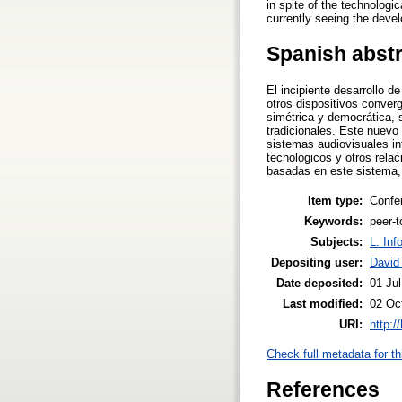
in spite of the technologi
currently seeing the deve
Spanish abst
El incipiente desarrollo 
otros dispositivos conve
simétrica y democrática, 
tradicionales. Este nuev
sistemas audiovisuales in
tecnológicos y otros rela
basadas en este sistema, 
Item type:
Confe
Keywords:
peer-t
Subjects:
L. Inf
Depositing user:
David
Date deposited:
01 Ju
Last modified:
02 Oc
URI:
http:/
Check full metadata for th
References