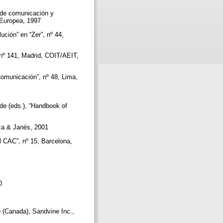
 de comunicación y
n Europea, 1997
ución” en “Zer”, nº 44,
 nº 141, Madrid, COIT/AEIT,
Comunicación”, nº 48, Lima,
de (eds.), “Handbook of
laza & Janés, 2001
l CAC”, nº 15, Barcelona,
00
o (Canada), Sandvine Inc.,