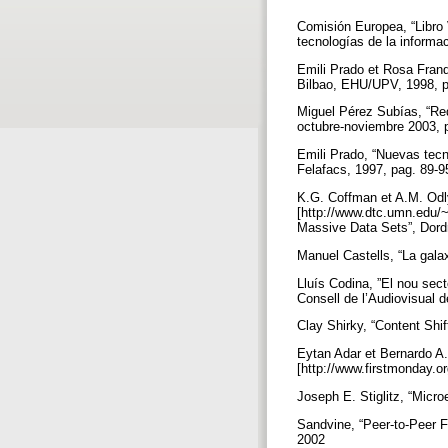
Comisión Europea, “Libro
tecnologías de la inform
Emili Prado et Rosa Franqu
Bilbao, EHU/UPV, 1998, 
Miguel Pérez Subías, “Re
octubre-noviembre 2003, 
Emili Prado, “Nuevas tecn
Felafacs, 1997, pag. 89-
K.G. Coffman et A.M. Odlyz
[http://www.dtc.umn.edu/~
Massive Data Sets”, Dord
Manuel Castells, “La gala
Lluís Codina, ”El nou sec
Consell de l’Audiovisual 
Clay Shirky, “Content Shif
Eytan Adar et Bernardo A.
[http://www.firstmonday.o
Joseph E. Stiglitz, “Micr
Sandvine, “Peer-to-Peer Fi
2002