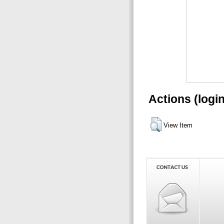
Actions (logi
View Item