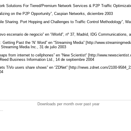
rk Solutions For Tiered/Premium Network Services & P2P Traffic Optimizati
alizing on the P2P Opportunity”, Caspian Networks, diciembre 2003
ile Sharing. Port Hopping and Challenges to Traffic Control Methodology”, W
evo escenario de negocio” en “iWorld”, nº 37, Madrid, IDG Communications, a
 Getting Past the ‘N’ Word” en “Streaming Media” [http://www.streamingmedi
 Streaming Media Inc., 31 de julio 2003
 leaps from internet to cellphones” en “New Scientist“ [http://www.newscienti
Reed Business Information Ltd., 14 de septiembre 2004
ets TiVo users share shows” en “ZDNet” [http://news.zdnet.com/2100-9584_2
004
Downloads per month over past year
..