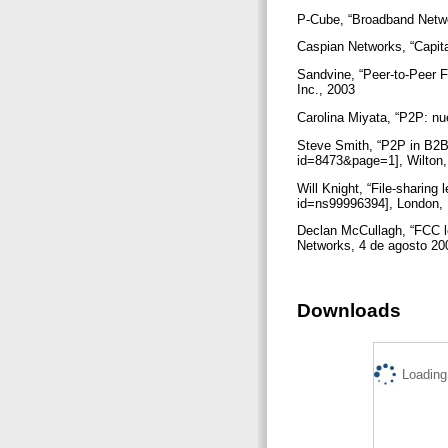
P-Cube, “Broadband Netwo
Caspian Networks, “Capit
Sandvine, “Peer-to-Peer F
Inc., 2003
Carolina Miyata, “P2P: nu
Steve Smith, “P2P in B2B:
id=8473&page=1], Wilton,
Will Knight, “File-sharing
id=ns99996394], London, 
Declan McCullagh, “FCC l
Networks, 4 de agosto 2
Downloads
Loading.