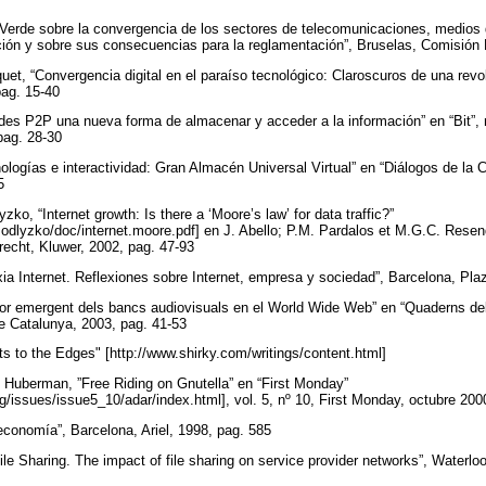
 Verde sobre la convergencia de los sectores de telecomunicaciones, medios
ación y sobre sus consecuencias para la reglamentación”, Bruselas, Comisió
et, “Convergencia digital en el paraíso tecnológico: Claroscuros de una revol
pag. 15-40
des P2P una nueva forma de almacenar y acceder a la información” en “Bit”,
pag. 28-30
ologías e interactividad: Gran Almacén Universal Virtual” en “Diálogos de la 
95
ko, “Internet growth: Is there a ‘Moore’s law’ for data traffic?”
odlyzko/doc/internet.moore.pdf] en J. Abello; P.M. Pardalos et M.G.C. Resen
recht, Kluwer, 2002, pag. 47-93
xia Internet. Reflexiones sobre Internet, empresa y sociedad”, Barcelona, P
tor emergent dels bancs audiovisuals en el World Wide Web” en “Quaderns de
de Catalunya, 2003, pag. 41-53
ts to the Edges" [http://www.shirky.com/writings/content.html]
 Huberman, ”Free Riding on Gnutella” en “First Monday”
rg/issues/issue5_10/adar/index.html], vol. 5, nº 10, First Monday, octubre 20
oeconomía”, Barcelona, Ariel, 1998, pag. 585
le Sharing. The impact of file sharing on service provider networks”, Waterlo