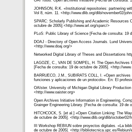
OAI Tools. Open archives Initiative [Fecha de consulta: 
JOHNSON, R.K. «Institutional repositories: partnering wi
Vol 8, núm. 11. <http://www.dlib.org/dlib/november02/jo
SPARC: Scholarly Publishing and Academic Resources Coal
octubre de 2005].<http://www.arl.org/sparc/>
PLoS: Public Library of Science [Fecha de consulta: 19 
DOAJ - Directory of Open Access Journals. Lund Universit
<http://www.doaj.org/>
Networked Digital Library of Theses and Dissertations ht
LAGOZE, C., VAN DE SOMPEL, H. The Open Archives Initiat
[Fecha de consulta: 19 de octubre de 2005]. <http://ww
BARRUECO, J.M., SUBIRATS COLL, I. «Open archives init
funciones y aplicaciones de un protocolo». En: El profesi
OAIster. University of Michigan Digital Library Productio
<http://www.oaister.org>
Open Archives Initiative Information in Engineering, Com
Grainger Engineering Library. [Fecha de consulta: 19 de o
HITCHCOCK, S. [et al.] «Open Citation Linking: The Way 
de octubre de 2005]. <http://www.dlib.org/dlib/october02
III Workshop REBIUN sobre proyectos digitales. «La bibli
de octubre de 2005]. <http://bibliotecnica.upc.es/Rebiun/