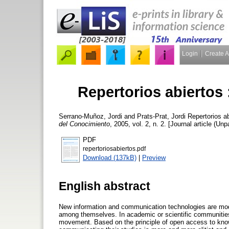
Login
Create 
Repertorios abiertos 
Serrano-Muñoz, Jordi
and
Prats-Prat, Jordi
Repertorios ab
del Conocimiento
, 2005, vol. 2, n. 2. [Journal article (Unp
PDF
repertoriosabiertos.pdf
Download (137kB)
|
Preview
English abstract
New information and communication technologies are mo
among themselves. In academic or scientific communitie
movement. Based on the principle of open access to knowl