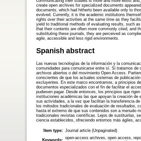
communicating their studies is more and more elitist and, 
create open archives for specialized documents appeared 
documents, which had hitherto been available only to tho
evolved. Currently, it is the academic institutions themse
rights over their activities at the same time as they faci
yield to traditional methods of evaluating results, such a
that their contents are often more commonly cited, and ther
substituting these journals, they are perceived as compl
agile, accessible and less rigid environments.
Spanish abstract
Las nuevas tecnologías de la información y la comunicac
comunidades para comunicarse entre sí. Si tratamos de 
archivos abiertos o del movimiento Open Access. Partiendo
conscientes de que los actuales sistemas de publicación 
excluyentes. En este marco encontramos, a principios de 
documentos especializados con el fin de facilitar el acc
pudiesen pagar. Desde entonces, los principios que rige
instituciones académicas las que apoyan la creación de 
sus actividades, a la vez que facilitan la transferencia 
los métodos tradicionales de evaluación de resultados, c
hasta el extremo de que sus contenidos son a menudo más
tradicionales revistas científicas. Lejos de sustituirla
ciencia establecidos, ofreciendo entornos más ágiles, acc
Item type:
Journal article (Unpaginated)
open-access archives, open access, repos
Keywords: