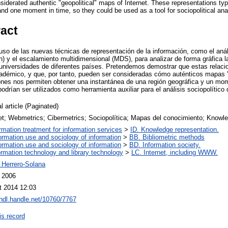
siderated authentic "geopolitical" maps of Internet. These representations ty
nd one moment in time, so they could be used as a tool for sociopolitical analy
ract
so de las nuevas técnicas de representación de la información, como el análi
ón) y el escalamiento multidimensional (MDS), para analizar de forma gráfica 
e universidades de diferentes países. Pretendemos demostrar que estas relaci
cadémico, y que, por tanto, pueden ser consideradas cómo auténticos mapas "g
ones nos permiten obtener una instantánea de una región geográfica y un mo
odrían ser utilizados como herramienta auxiliar para el análisis sociopolítico d
l article (Paginated)
net; Webmetrics; Cibermetrics; Sociopolítica; Mapas del conocimiento; Know
ormation treatment for information services
>
ID. Knowledge representation.
ormation use and sociology of information
>
BB. Bibliometric methods
ormation use and sociology of information
>
BD. Information society.
ormation technology and library technology
>
LC. Internet, including WWW.
 Herrero-Solana
l 2006
t 2014 12:03
/hdl.handle.net/10760/7767
is record