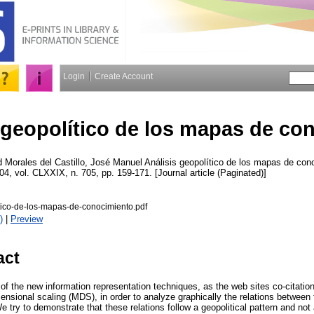
Login
Create Account
 geopolítico de los mapas de co
d
Morales del Castillo, José Manuel
Análisis geopolítico de los mapas de con
04, vol. CLXXIX, n. 705, pp. 159-171. [Journal article (Paginated)]
tico-de-los-mapas-de-conocimiento.pdf
)
|
Preview
act
f the new information representation techniques, as the web sites co-citation
ensional scaling (MDS), in order to analyze graphically the relations between 
We try to demonstrate that these relations follow a geopolitical pattern and no