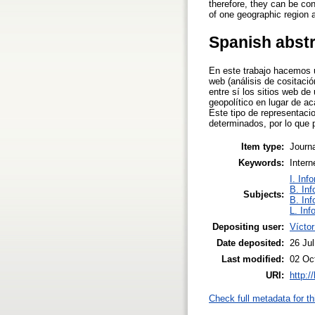
therefore, they can be con
of one geographic region a
Spanish abst
En este trabajo hacemos u
web (análisis de cositaci
entre sí los sitios web d
geopolítico en lugar de a
Este tipo de representaci
determinados, por lo que p
Item type:
Journa
Keywords:
Inter
I. Inf
B. Inf
Subjects:
B. Inf
L. Inf
Depositing user:
Víctor
Date deposited:
26 Ju
Last modified:
02 Oc
URI:
http:/
Check full metadata for th