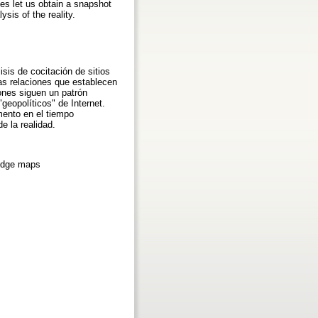
pes let us obtain a snapshot
sis of the reality.
sis de cocitación de sitios
las relaciones que establecen
ones siguen un patrón
eopolíticos" de Internet.
mento en el tiempo
e la realidad.
ledge maps