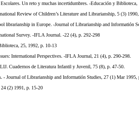
olares. Un reto y muchas incertidumbres. -Educación y Biblioteca, 
national Review of Children’s Literature and Librarianship, 5 (3) 1990
 librarianship in Europe. -Journal of Librarianship and Informatión Sc
ational Survey. -IFLA Journal. -22 (4), p. 292-298
iblioteca, 25, 1992, p. 10-13
s: International Perspectives. -IFLA Journal, 21 (4), p. 290-298.
. Cuadernos de Literatura Infantil y Juvenil, 75 (8), p. 47-50.
 - Journal of Librarianship and Informatión Studies, 27 (1) Mar 1995,
, 24 (2) 1991, p. 15-20
públicas en Portugal. -Educación y Biblioteca, 58, 1995, p. 18-19