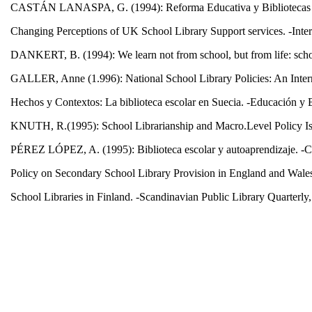
CASTÁN LANASPA, G. (1994): Reforma Educativa y Bibliotecas Esc
Changing Perceptions of UK School Library Support services. -Inter
DANKERT, B. (1994): We learn not from school, but from life: school
GALLER, Anne (1.996): National School Library Policies: An Intern
Hechos y Contextos: La biblioteca escolar en Suecia. -Educación y B
KNUTH, R.(1995): School Librarianship and Macro.Level Policy Issue
PÉREZ LÓPEZ, A. (1995): Biblioteca escolar y autoaprendizaje. -CLIJ
Policy on Secondary School Library Provision in England and Wales.
School Libraries in Finland. -Scandinavian Public Library Quarterly
SEVILLA, C.; BAILAC, A.; PERMANYER, J.: Las nuevas bibliotecas 
Downloads
Downloads per month over past year