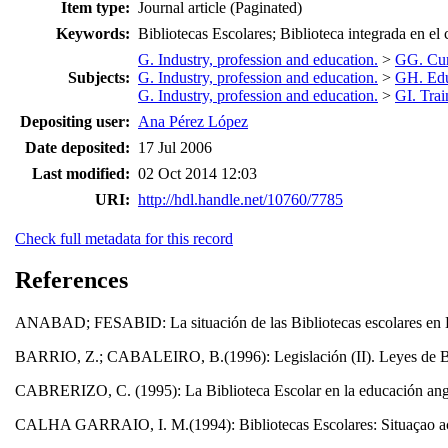
Item type:
Journal article (Paginated)
Keywords:
Bibliotecas Escolares; Biblioteca integrada en el c
G. Industry, profession and education.
>
GG. Curr
Subjects:
G. Industry, profession and education.
>
GH. Edu
G. Industry, profession and education.
>
GI. Trai
Depositing user:
Ana Pérez López
Date deposited:
17 Jul 2006
Last modified:
02 Oct 2014 12:03
URI:
http://hdl.handle.net/10760/7785
Check full metadata for this record
References
ANABAD; FESABID: La situación de las Bibliotecas escolares en Esp
BARRIO, Z.; CABALEIRO, B.(1996): Legislación (II). Leyes de Bib
CABRERIZO, C. (1995): La Biblioteca Escolar en la educación angl
CALHA GARRAIO, I. M.(1994): Bibliotecas Escolares: Situaçao actua