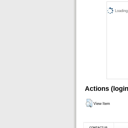
Loading.
Actions (logi
View Item