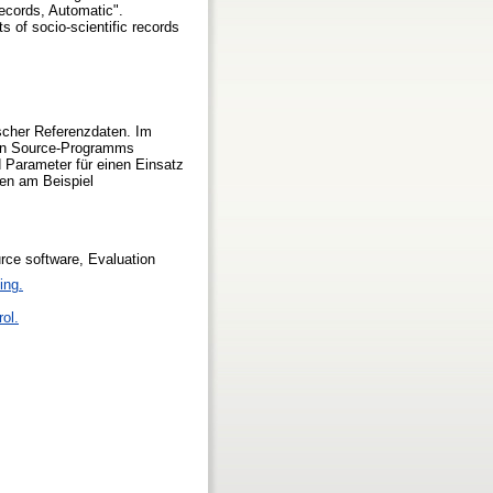
ecords, Automatic".
ts of socio-scientific records
ischer Referenzdaten. Im
pen Source-Programms
 Parameter für einen Einsatz
sen am Beispiel
rce software, Evaluation
ing.
rol.