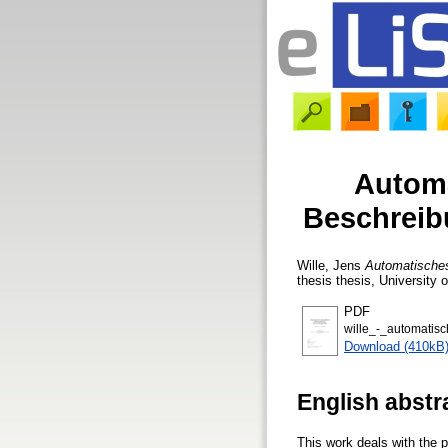
Automa
Beschreib
Wille, Jens
Automatisches
thesis thesis, University
PDF
wille_-_automatisc
Download (410kB
English abstr
This work deals with the p