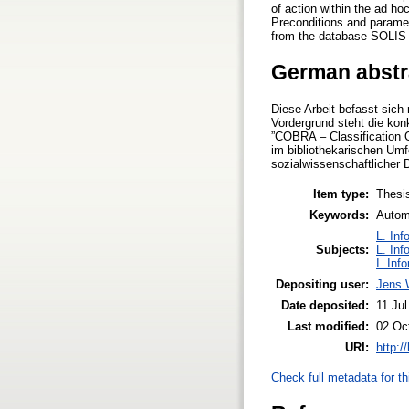
of action within the ad h
Preconditions and parameter
from the database SOLIS 
German abstr
Diese Arbeit befasst sich
Vordergrund steht die k
”COBRA – Classification 
im bibliothekarischen Umf
sozialwissenschaftlicher
Item type:
Thesi
Keywords:
Automa
L. Inf
Subjects:
L. Inf
I. Inf
Depositing user:
Jens W
Date deposited:
11 Jul
Last modified:
02 Oc
URI:
http:/
Check full metadata for th