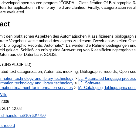
oc developed open source program "COBRA – Classification Of Bibliographic R
s for application in the library field are clarified. Finally, categorization resul
are evaluated.
act
 mit den praktischen Aspekten des Automatischen Klassifizierens bibliograph
onkrete Vorgehensweise anhand des eigens zu diesem Zweck entwickelten O
Of Bibliographic Records, Automatic“. Es werden die Rahmenbedingungen und
eld geklärt. Schließlich erfolgt eine Auswertung von Klassifizierungsergebnis
 Daten aus der Datenbank SOLIS.
s (UNSPECIFIED)
ted text categorization, Automatic indexing, Bibliographic records, Open sou
ormation technology and library technology
>
LL. Automated language process
ormation technology and library technology
>
LJ. Software.
ormation treatment for information services
>
IA. Cataloging, bibliographic cont
ille
 2006
t 2014 12:03
/hdl.handle.net/10760/7790
is record