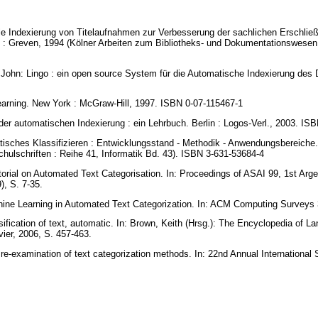
e Indexierung von Titelaufnahmen zur Verbesserung der sachlichen Erschließ
 : Greven, 1994 (Kölner Arbeiten zum Bibliotheks- und Dokumentationswesen 
 John: Lingo : ein open source System für die Automatische Indexierung des 
earning. New York : McGraw-Hill, 1997. ISBN 0-07-115467-1
der automatischen Indexierung : ein Lehrbuch. Berlin : Logos-Verl., 2003. I
isches Klassifizieren : Entwicklungsstand - Methodik - Anwendungsbereiche.
hulschriften : Reihe 41, Informatik Bd. 43). ISBN 3-631-53684-4
utorial on Automated Text Categorisation. In: Proceedings of ASAI 99, 1st Ar
9), S. 7-35.
hine Learning in Automated Text Categorization. In: ACM Computing Surveys 3
sification of text, automatic. In: Brown, Keith (Hrsg.): The Encyclopedia of L
vier, 2006, S. 457-463.
 re-examination of text categorization methods. In: 22nd Annual International