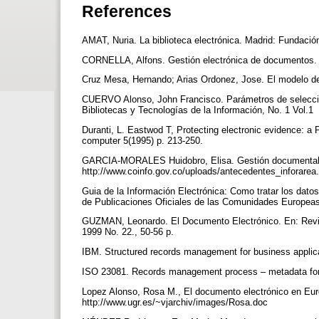
References
AMAT, Nuria. La biblioteca electrónica. Madrid: Fundac
CORNELLA, Alfons. Gestión electrónica de documentos. B
Cruz Mesa, Hernando; Arias Ordonez, Jose. El modelo de
CUERVO Alonso, John Francisco. Parámetros de selecció
Bibliotecas y Tecnologías de la Información, No. 1 Vol.1
Duranti, L. Eastwod T, Protecting electronic evidence: a
computer 5(1995) p. 213-250.
GARCIA-MORALES Huidobro, Elisa. Gestión documental en 
http://www.coinfo.gov.co/uploads/antecedentes_inforarea
Guia de la Información Electrónica: Como tratar los dat
de Publicaciones Oficiales de las Comunidades Europea
GUZMAN, Leonardo. El Documento Electrónico. En: Revist
1999 No. 22., 50-56 p.
IBM. Structured records management for business appli
ISO 23081. Records management process – metadata fo
Lopez Alonso, Rosa M., El documento electrónico en Eur
http://www.ugr.es/~vjarchiv/images/Rosa.doc