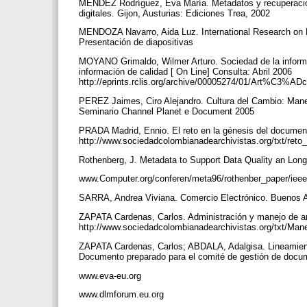
MÉNDEZ Rodríguez, Eva María. Metadatos y recuperación 
digitales. Gijon, Austurias: Ediciones Trea, 2002
MENDOZA Navarro, Aida Luz. International Research on 
Presentación de diapositivas
MOYANO Grimaldo, Wilmer Arturo. Sociedad de la informac
información de calidad [ On Line] Consulta: Abril 2006
http://eprints.rclis.org/archive/00005274/01/Art%C3
PEREZ Jaimes, Ciro Alejandro. Cultura del Cambio: Mane
Seminario Channel Planet e Document 2005
PRADA Madrid, Ennio. El reto en la génesis del documento
http://www.sociedadcolombianadearchivistas.org/txt/ret
Rothenberg, J. Metadata to Support Data Quality an Long
www.Computer.org/conferen/meta96/rothenber_paper/ieee.
SARRA, Andrea Viviana. Comercio Electrónico. Buenos A
ZAPATA Cardenas, Carlos. Administración y manejo de arch
http://www.sociedadcolombianadearchivistas.org/txt/
ZAPATA Cardenas, Carlos; ABDALA, Adalgisa. Lineamient
Documento preparado para el comité de gestión de docum
www.eva-eu.org
www.dlmforum.eu.org