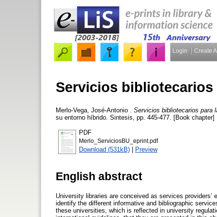
Login
Create 
Servicios bibliotecarios
Merlo-Vega, José-Antonio
.
Servicios bibliotecarios para 
su entorno híbrido. Sintesis, pp. 445-477. [Book chapter]
PDF
Merlo_ServiciosBU_eprint.pdf
Download (531kB)
|
Preview
English abstract
University libraries are conceived as services providers’ e
identify the different informative and bibliographic servic
these universities, which is reflected in university regula