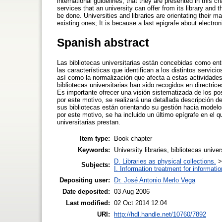
international guidelines, that they are presented in this ch
services that an university can offer from its library and th
be done. Universities and libraries are orientating their
existing ones; It is because a last epigrafe about electroni
Spanish abstract
Las bibliotecas universitarias están concebidas como ent
las características que identifican a los distintos servici
así como la normalización que afecta a estas actividades,
bibliotecas universitarias han sido recogidos en directri
Es importante ofrecer una visión sistematizada de los pos
por este motivo, se realizará una detallada descripción de
sus bibliotecas están orientando su gestión hacia modelo
por este motivo, se ha incluido un último epígrafe en el q
universitarias prestan.
Item type:
Book chapter
Keywords:
University libraries, bibliotecas univer
D. Libraries as physical collections.
Subjects:
I. Information treatment for informati
Depositing user:
Dr. José Antonio Merlo Vega
Date deposited:
03 Aug 2006
Last modified:
02 Oct 2014 12:04
URI:
http://hdl.handle.net/10760/7892