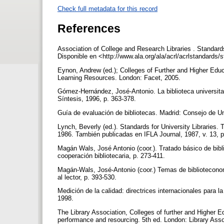
Check full metadata for this record
References
Association of College and Research Libraries . Standard
Disponible en <http://www.ala.org/ala/acrl/acrlstandards
Eynon, Andrew (ed.); Colleges of Further and Higher Ed
Learning Resources. London: Facet, 2005.
Gómez-Hernández, José-Antonio. La biblioteca universitar
Síntesis, 1996, p. 363-378.
Guía de evaluación de bibliotecas. Madrid: Consejo de U
Lynch, Beverly (ed.). Standards for University Libraries. 
1986. También publicadas en IFLA Journal, 1987, v. 13, 
Magán Wals, José Antonio (coor.). Tratado básico de bibl
cooperación bibliotecaria, p. 273-411.
Magán-Wals, José-Antonio (coor.) Temas de bibliotecono
al lector, p. 393-530.
Medición de la calidad: directrices internacionales para 
1998.
The Library Association, Colleges of further and Higher E
performance and resourcing. 5th ed. London: Library Ass