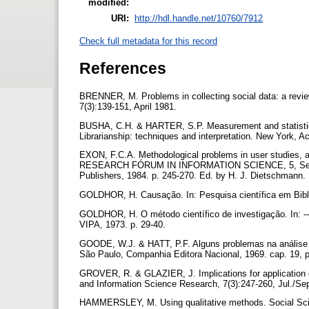
modified:
URI:
http://hdl.handle.net/10760/7912
Check full metadata for this record
References
BRENNER, M. Problems in collecting social data: a review
7(3):139-151, April 1981.
BUSHA, C.H. & HARTER, S.P. Measurement and statistical m
Librarianship: techniques and interpretation. New York, 
EXON, F.C.A. Methodological problems in user studies, a
RESEARCH FÓRUM IN INFORMATION SCIENCE, 5, Septemb
Publishers, 1984. p. 245-270. Ed. by H. J. Dietschmann.
GOLDHOR, H. Causação. In: Pesquisa científica em Bibl
GOLDHOR, H. O método científico de investigação. In: ---
VIPA, 1973. p. 29-40.
GOODE, W.J. & HATT, P.F. Alguns problemas na análise qu
São Paulo, Companhia Editora Nacional, 1969. cap. 19, 
GROVER, R. & GLAZIER, J. Implications for application of
and Information Science Research, 7(3):247-260, Jul./Se
HAMMERSLEY, M. Using qualitative methods. Social Scien