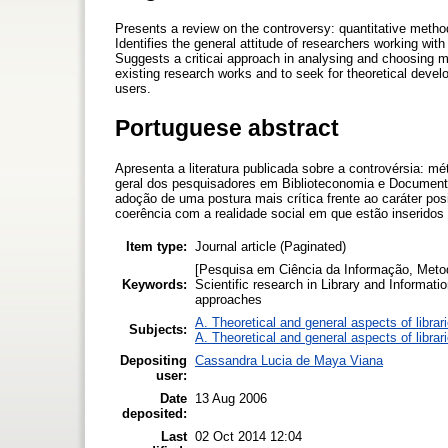
Presents a review on the controversy: quantitative method
Identifies the general attitude of researchers working wit
Suggests a criticai approach in analysing and choosing me
existing research works and to seek for theoretical deve
users.
Portuguese abstract
Apresenta a literatura publicada sobre a controvérsia: mé
geral dos pesquisadores em Biblioteconomia e Document
adoção de uma postura mais crítica frente ao caráter pos
coerência com a realidade social em que estão inseridos
Item type:
Journal article (Paginated)
[Pesquisa em Ciência da Informação, Metod
Keywords:
Scientific research in Library and Informat
approaches
A. Theoretical and general aspects of librar
Subjects:
A. Theoretical and general aspects of librar
Depositing
Cassandra Lucia de Maya Viana
user:
Date
13 Aug 2006
deposited:
Last
02 Oct 2014 12:04