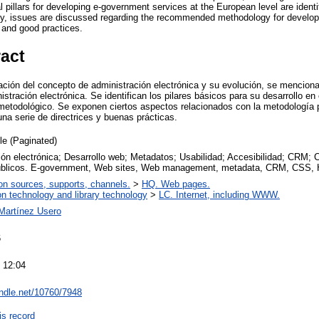
l pillars for developing e-government services at the European level are identif
lly, issues are discussed regarding the recommended methodology for develo
 and good practices.
ract
ión del concepto de administración electrónica y su evolución, se menciona
istración electrónica. Se identifican los pilares básicos para su desarrollo en
 metodológico. Se exponen ciertos aspectos relacionados con la metodología pa
na serie de directrices y buenas prácticas.
cle (Paginated)
ión electrónica; Desarrollo web; Metadatos; Usabilidad; Accesibilidad; CRM; 
úblicos. E-government, Web sites, Web management, metadata, CRM, CSS,
on sources, supports, channels.
>
HQ. Web pages.
on technology and library technology
>
LC. Internet, including WWW.
Martínez Usero
6
 12:04
andle.net/10760/7948
is record