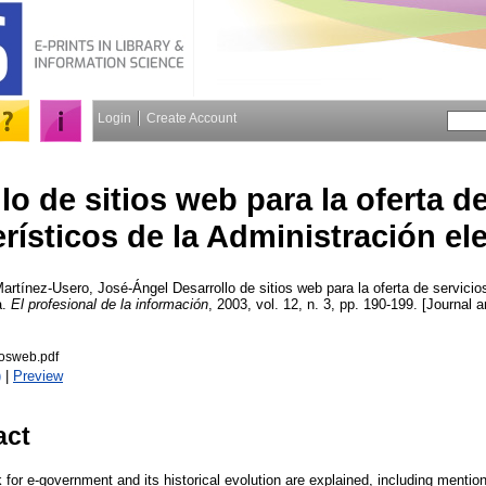
Login
Create Account
lo de sitios web para la oferta d
erísticos de la Administración el
artínez-Usero, José-Ángel
Desarrollo de sitios web para la oferta de servicio
a.
El profesional de la información
, 2003, vol. 12, n. 3, pp. 190-199. [Journal a
iosweb.pdf
)
|
Preview
act
for e-government and its historical evolution are explained, including mentio