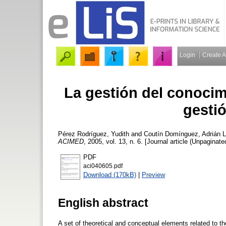
Login
Create 
La gestión del conocim
gesti
Pérez Rodríguez, Yudith
and
Coutín Domínguez, Adrián
L
ACIMED
, 2005, vol. 13, n. 6. [Journal article (Unpaginate
PDF
aci040605.pdf
Download (170kB)
|
Preview
English abstract
A set of theoretical and conceptual elements related to