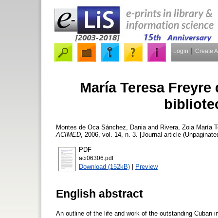
Login
Create 
María Teresa Freyre
bibliot
Montes de Oca Sánchez, Dania
and
Rivera, Zoia
María Te
ACIMED
, 2006, vol. 14, n. 3. [Journal article (Unpaginate
PDF
aci06306.pdf
Download (152kB)
|
Preview
English abstract
An outline of the life and work of the outstanding Cuban i