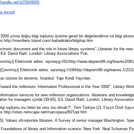
l.handle.net/10760/8055
is record
"2000 yılına doğru bilgi toplumu üzerine genel bir değerlendirme ve bilgi ekonom
res:http://members.tripod.com/-bahadirakin/bilgitop.htm
lectronic document and the role in future library systems",Libraries for the new 
 Ed. David Raitt. London: Library Associations Pub.
[Çevrimiçi] Elektronik adres: wysiwyg://61/http://www.deprern99.org/leaves2/0
. [Çevrimiçi] Elektronik adres: wysiwyg://106http://deprem99.org/leaves 1/23
san üstüne bir deneme. İstanbul: Yapı Kredi Yayınları.
oward the millenium: Information Professional in the Year 2000", Library Wor
Information services for new millenium organizations: librarians and knowledg
ation for managers içinde (39-65). Ed. David Raitt. London: Library Associati
lgi toplumu mu bilen bir ulus mu olmalı?", Yeni Türkiye (21.Yüzyıl Özel Sayısı
res:http://sites.netscape.net/marcopasa/BilTopl.htm
5). Values ofcorporate libraries: A Survey of senior manager.Washington: Spe
. Foundations of library and Information science. New York: Neal Schuman P