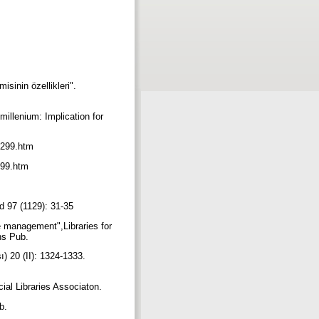
isinin özellikleri".
millenium: Implication for
61299.htm
1199.htm
ld 97 (1129): 31-35
e management",Libraries for
ons Pub.
) 20 (II): 1324-1333.
cial Libraries Associaton.
ub.