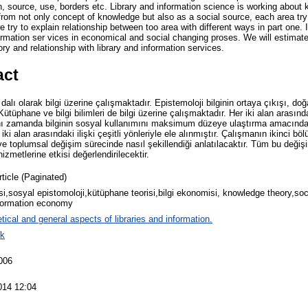
n, source, use, borders etc. Library and information science is working about 
om not only concept of knowledge but also as a social source, each area try
 try to explain relationship between too area with different ways in part one. I
rmation ser vices in economical and social changing proses. We will estimate 
y and relationship with library and information services.
act
 dalı olarak bilgi üzerine çalışmaktadır. Epistemoloji bilginin ortaya çıkışı, doğ
Kütüphane ve bilgi bilimleri de bilgi üzerine çalışmaktadır. Her iki alan arasında
ynı zamanda bilginin sosyal kullanımını maksimum düzeye ulaştırma amacınd
i alan arasındaki ilişki çeşitli yönleriyle ele alınmıştır. Çalışmanın ikinci bö
ve toplumsal değişim sürecinde nasıl şekillendiği anlatılacaktır. Tüm bu değişimle
izmetlerine etkisi değerlendirilecektir.
rticle (Paginated)
risi,sosyal epistomoloji,kütüphane teorisi,bilgi ekonomisi, knowledge theory,soc
nformation economy
tical and general aspects of libraries and information.
ek
006
014 12:04