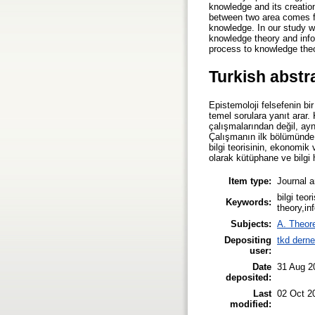
knowledge and its creatio
between two area comes fr
knowledge. In our study we
knowledge theory and info
process to knowledge theor
Turkish abstr
Epistemoloji felsefenin bir
temel sorulara yanıt arar. 
çalışmalarından değil, a
Çalışmanın ilk bölümünde ik
bilgi teorisinin, ekonomik 
olarak kütüphane ve bilgi h
Item type:
Journal a
bilgi teo
Keywords:
theory,i
Subjects:
A. Theore
Depositing
tkd dern
user:
Date
31 Aug 2
deposited:
Last
02 Oct 2
modified: