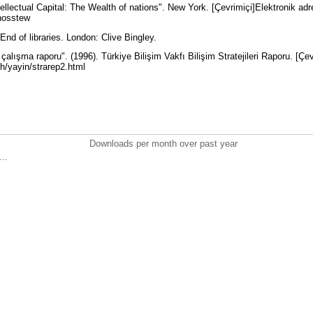
tellectual Capital: The Wealth of nations". New York. [Çevrimiçi]Elektronik adr
thosstew
End of libraries. London: Clive Bingley.
ri çalışma raporu". (1996). Türkiye Bilişim Vakfı Bilişim Stratejileri Raporu. [Çe
ish/yayin/strarep2.html
Downloads per month over past year
..