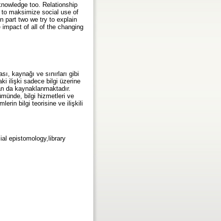
knowledge too. Relationship
 to maksimize social use of
n part two we try to explain
impact of all of the changing
ası, kaynağı ve sınırları gibi
ki ilişki sadece bilgi üzerine
an da kaynaklanmaktadır.
lümünde, bilgi hizmetleri ve
rin bilgi teorisine ve ilişkili
ial epistomology,library