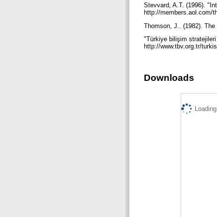
Stevvard, A.T. (1996). "In
http://members.aol.com/
Thomson, J.. (1982). The 
"Türkiye bilişim stratejile
http://www.tbv.org.tr/turk
Downloads
Loading.