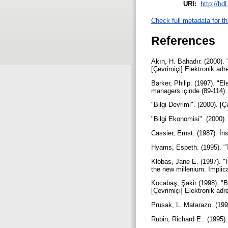
URI:
http://hd
Check full metadata for th
References
Akın, H. Bahadır. (2000). 
[Çevrimiçi] Elektronik ad
Barker, Philip. (1997). "E
managers içinde (89-114).
"Bilgi Devrimi". (2000). 
"Bilgi Ekonomisi". (2000)
Cassier, Ernst. (1987). İn
Hyams, Espeth. (1995). "T
Klobas, Jane E. (1997). "
the new millenium: Implic
Kocabaş, Şakir (1998). "Bi
[Çevrimiçi] Elektronik ad
Prusak, L. Matarazo. (199
Rubin, Richard E.. (1995)