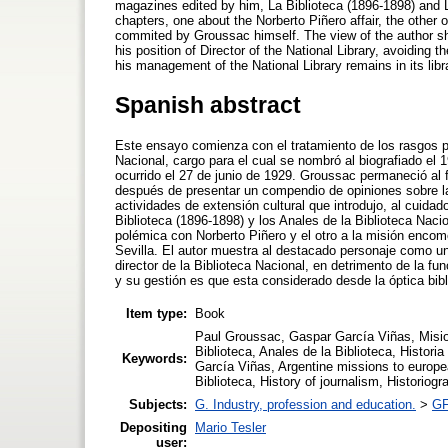
magazines edited by him, La Biblioteca (1896-1898) and 
chapters, one about the Norberto Piñero affair, the other
commited by Groussac himself. The view of the author s
his position of Director of the National Library, avoidin
his management of the National Library remains in its libr
Spanish abstract
Este ensayo comienza con el tratamiento de los rasgos p
Nacional, cargo para el cual se nombró al biografiado el
ocurrido el 27 de junio de 1929. Groussac permaneció al 
después de presentar un compendio de opiniones sobre l
actividades de extensión cultural que introdujo, al cuidad
Biblioteca (1896-1898) y los Anales de la Biblioteca Nac
polémica con Norberto Piñero y el otro a la misión enco
Sevilla. El autor muestra al destacado personaje como un
director de la Biblioteca Nacional, en detrimento de la 
y su gestión es que esta considerado desde la óptica bibl
Item type:
Book
Paul Groussac, Gaspar García Viñas, Mision
Biblioteca, Anales de la Biblioteca, Histor
Keywords:
García Viñas, Argentine missions to europea
Biblioteca, History of journalism, Historiog
Subjects:
G. Industry, profession and education.
>
GF
Depositing
Mario Tesler
user: