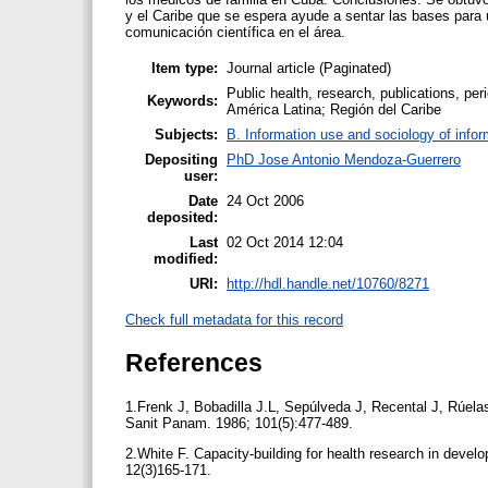
y el Caribe que se espera ayude a sentar las bases para 
comunicación científica en el área.
Item type:
Journal article (Paginated)
Public health, research, publications, per
Keywords:
América Latina; Región del Caribe
Subjects:
B. Information use and sociology of infor
Depositing
PhD Jose Antonio Mendoza-Guerrero
user:
Date
24 Oct 2006
deposited:
Last
02 Oct 2014 12:04
modified:
URI:
http://hdl.handle.net/10760/8271
Check full metadata for this record
References
1.Frenk J, Bobadilla J.L, Sepúlveda J, Recental J, Rúela
Sanit Panam. 1986; 101(5):477-489.
2.White F. Capacity-building for health research in deve
12(3)165-171.