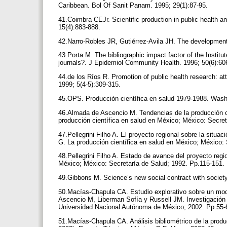
Caribbean. Bol Of Sanit Panam. 1995; 29(1):87-95.
41.Coimbra CEJr. Scientific production in public health a
15(4):883-888.
42.Narro-Robles JR, Gutiérrez-Avila JH. The development
43.Porta M. The bibliographic impact factor of the Institute
journals?. J Epidemiol Community Health. 1996; 50(6):6
44.de los Ríos R. Promotion of public health research: 
1999; 5(4-5):309-315.
45.OPS. Producción científica en salud 1979-1988. Wash
46.Almada de Ascencio M. Tendencias de la producción c
producción científica en salud en México; México: Secre
47.Pellegrini Filho A. El proyecto regional sobre la situ
G. La producción científica en salud en México; México:
48.Pellegrini Filho A. Estado de avance del proyecto reg
México; México: Secretaría de Salud; 1992. Pp.115-151.
49.Gibbons M. Science’s new social contract with society
50.Macías-Chapula CA. Estudio explorativo sobre un mode
Ascencio M, Liberman Sofía y Russell JM. Investigación s
Universidad Nacional Autónoma de México; 2002. Pp.55
51.Macías-Chapula CA. Análisis bibliométrico de la produc