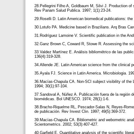
28.Pellegrini Filho A, Goldbaum M, Silvi J. Production of 
Rev Panam Salud Publica. 1997; 1(1):23-24.
29.Roselli D. Latin American biomedical publications: th
30.Lotufo PA. Medicine based in Brazilians. Arq Bras Car
31.Rodríguez Lamoine V. Scientific publication in the An
32.Ganz Brown C, Coward R, Stowe R. Assessing the scien
33.Valdez Martínez E. Análisis bibliométrico de las publ
136(4):319-328.
34.Allende JE. Latin American science from the clinical p
35.Ayala FJ. Science in Latin America. Microbiologia. 19
36.Macías-Chapula CA. Non-SCI subject visibility of the La
1994; 30(1):97-104.
37.Sandoval A, Núñez A. Publicación fuera de la región d
biomédicas. Bol UNESCO. 1974; 28(1):1-6.
38.Bracho-Riquelme RL, Pescador-Salas N, Reyes-Romero
de publicación. Rev Invest Clin. 1997; 49(5):369-372.
39.Macías-Chapula CA. Bibliometric and webometric analy
Scientometrics. 2002; 53(3):407-427.
40.Garfield E. Quantitative analysis of the scientific lite