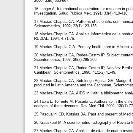
2000; 33(8):853-867.
16.Langer A. International cooperation for research in pub
Investigation. Salud Publica Mex. 1991; 33(4):410-416.
17.Macías-Chapula CA. Patterns of scientific communicati
Scientometrics, 1992; 23(1):123-135.
18.Macías-Chapula CA. Análisis informétrico de la produc
REDIAL, 1994; 4:71-76.
19.Macías-Chapula C.A. Primary health care in México: a 
20.Macías-Chapula CA, Rodea-Castro IP. Subject content 
Scientometrics, 1997; 38(2):295-308.
21.Macías-Chapula CA, Rodea-Castro IP, Narváez-Berthelem
Caribbean. Scientometrics, 1998; 41(1-2):41-49.
22.Macías-Chapula CA, Sotolongo-Aguilar GR, Madge B, So
produced in Latin America and the Caribbean. Scientomet
23.Macías-Chapula CA. AIDS in Haiti: a bibliometric anal
24.Tapia L, Torrente M, Posada C. Authorship in the chile
analysis of three decades. Rev Med Chil. 2002; 130(7):7
25.Pasqualini CD, Kotsias BA. Past and present of Medici
26.Krauskopf M. A scientometric radiography of Revista 
27.Macías-Chapula CA. Análisis de citas de cuatro revi