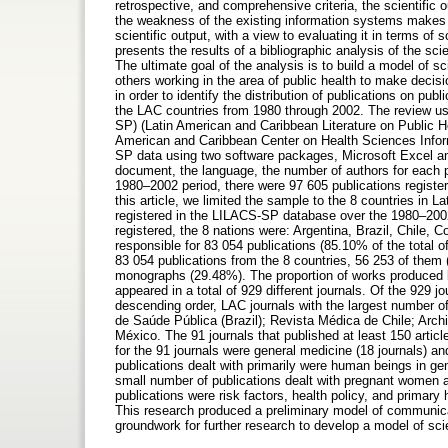
retrospective, and comprehensive criteria, the scientific 
the weakness of the existing information systems makes i
scientific output, with a view to evaluating it in terms of
presents the results of a bibliographic analysis of the sci
The ultimate goal of the analysis is to build a model of s
others working in the area of public health to make deci
in order to identify the distribution of publications on p
the LAC countries from 1980 through 2002. The review u
SP) (Latin American and Caribbean Literature on Public He
American and Caribbean Center on Health Sciences Infor
SP data using two software packages, Microsoft Excel and 
document, the language, the number of authors for each pub
1980–2002 period, there were 97 605 publications register
this article, we limited the sample to the 8 countries in
registered in the LILACS-SP database over the 1980–2002
registered, the 8 nations were: Argentina, Brazil, Chile
responsible for 83 054 publications (85.10% of the total
83 054 publications from the 8 countries, 56 253 of them 
monographs (29.48%). The proportion of works produced b
appeared in a total of 929 different journals. Of the 929 j
descending order, LAC journals with the largest number of
de Saúde Pública (Brazil); Revista Médica de Chile; Arch
México. The 91 journals that published at least 150 artic
for the 91 journals were general medicine (18 journals) and
publications dealt with primarily were human beings in gen
small number of publications dealt with pregnant women a
publications were risk factors, health policy, and primary
This research produced a preliminary model of communicati
groundwork for further research to develop a model of sc