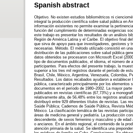
Spanish abstract
Objetivo. No existen estudios bibliométricos ni cienciomét
integral la producción científica sobre salud pública en 
información existentes no permite examinar la pertinencia
función del cumplimiento de determinadas exigencias soci
este trabajo es presentar los resultados de un análisis bib
Región de América Latina y el Caribe. El objetivo final d
que sirva de apoyo para que investigadores, gestores y t
necesarias. Método. El método utilizado consistió en una 
distribución de las publicaciones sobre salud pública ge
datos obtenidos se procesaron con Microsoft Excel (2000) 
tipo de documentos publicados, el idioma, el número de au
participantes. Para efectos del presente trabajo, la mue
superior a los tres mil registros durante el período de e
Brasil, Chile, México, Argentina, Venezuela, Colombia, P
Resultados. Los datos recabados ayudaron a establecer l
pública, caracterizado principalmente por los elementos s
documentos en el período de 1980–2002. La mayor parte d
publicados en revistas científicas (67,73%) y a monograf
relativamente alta, de 56,48% entre los registros analiza
distribuyó entre 929 diferentes títulos de revistas. Las 
Saúde Pública; Cadernos de Saúde Pública, Revista Médi
México. La clasificación temática de las revistas particip
áreas de medicina general y pediatría. La producción con
descendente, de sexos femenino y masculino y de edad 
o ancianos. En el ámbito regional, el contenido de la pro
atención primaria de la salud. Se identifica una preponde
los médicos de familia en Cuba. Conclusiones. Se obtuvo