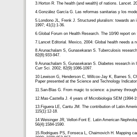
3.Horton R. The health (and wealth) of nations. Lancet. 
4.González García G. Las reformas sanitarias y los mod
5.Londono JL, Frenk J. Structured pluralism: towards an i
1997; 41(1):1-36.
6.Global Forum on Health Research. The 10/90 report on
7.Lancet Editorial. Mexico, 2004: Global health needs a
8.Arunachalam S, Gunasekaran S. Tuberculosis research in
82(8):933-947.
9.Arunachalam S, Gunasekaran S. Diabetes research in Ind
Curr Sci. 2002; 82(9):1086-1097.
10.Lewison G, Henderson C, Willcox-Jay K, Barnes S, Ch
Paper presented at the Science and Technology Indicato
11.San-Blas G. From magic to science: a journey throug
12.Mas-Castella J. 4 years of Microbiologia SEM (1994-1
13.Figuera LE, Cantu JM. The contribution of Latin Ame
115(1):12-18.
14.Weisinger JR, Vellori-Font E. Latin American Nephrolog
56(4):1584-1590.
15.Rodrigues PS, Fonseca L, Chaimovich H. Mapping cance