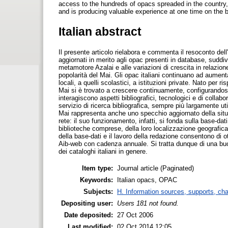
access to the hundreds of opacs spreaded in the country, 
and is producing valuable experience at one time on the bi
Italian abstract
Il presente articolo rielabora e commenta il resoconto dell
aggiornati in merito agli opac presenti in database, suddiv
metamotore Azalai e alle variazioni di crescita in relazio
popolarità del Mai. Gli opac italiani continuano ad aument
locali, a quelli scolastici, a istituzioni private. Nato per 
Mai si è trovato a crescere continuamente, configurando
interagiscono aspetti bibliografici, tecnologici e di collab
servizio di ricerca bibliografica, sempre più largamente u
Mai rappresenta anche uno specchio aggiornato della situazi
rete: il suo funzionamento, infatti, si fonda sulla base-da
biblioteche comprese, della loro localizzazione geografica,
della base-dati e il lavoro della redazione consentono di ot
Aib-web con cadenza annuale. Si tratta dunque di una buon
dei cataloghi italiani in genere.
Item type:
Journal article (Paginated)
Keywords:
Italian opacs, OPAC
Subjects:
H. Information sources, supports, ch
Depositing user:
Users 181 not found.
Date deposited:
27 Oct 2006
Last modified:
02 Oct 2014 12:05