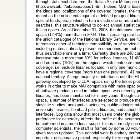
through statistical data from the Italian Azalai Metaopac (
http://www.aib.it/aib/opac/opac1.htm. Indeed, MAI is base
the kinds and localizations of the covered libraries, their
meant as the online catalogue of a defined group of libra
special funds, etc.), which in turn include one or more in
searches, this structure allows to collect annual statistica
Italian opacs. As at December 31, 2005, the database in
opacs (12.4%) more than in 2004. This increasing rate ha
the union catalogue of the National Library Service, are
to reasons either of technical compatibility or of service
including material already present in other ones, are not 
thus searchable one at a time. Currently there are 248 c
increase rate is more than 30% for school libraries, 11.4
and Lombardy (15%) are the regions which contribute mos
coverage, i.e. include libraries located in only one munic
have a regional coverage (more than one province), 41 ha
national territory. A large majority of interfaces use the 
gateway developed by CILEA; opacs using the telnet proto
works in order to make MAI compatible with more opac soft
of software products used in Italian opacs was recently publ
libraries, has been maintained for many years, though curr
opacs, a number of interfaces are selected to produce me
slavistic studies, aerospatial sciences, public administrat
university libraries, Lombard public libraries, and school
interfaces. Log data show that most users prefer the glob
preference for generality affects the traffic of the search
be performed in a more local scope: this is currently on
computer scientists, the staff is formed by some 30 volun
given region updated. This editorial work is entirely perfo
important collaborative project, especially for young librar