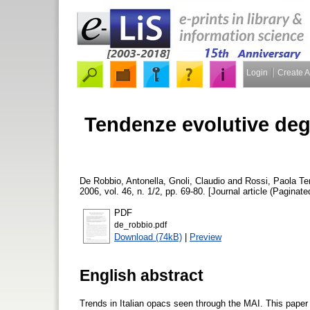
Login
Create 
Tendenze evolutive degli 
De Robbio, Antonella
,
Gnoli, Claudio
and
Rossi, Paola
Ten
2006, vol. 46, n. 1/2, pp. 69-80. [Journal article (Paginate
PDF
de_robbio.pdf
Download (74kB)
|
Preview
English abstract
Trends in Italian opacs seen through the MAI. This paper 