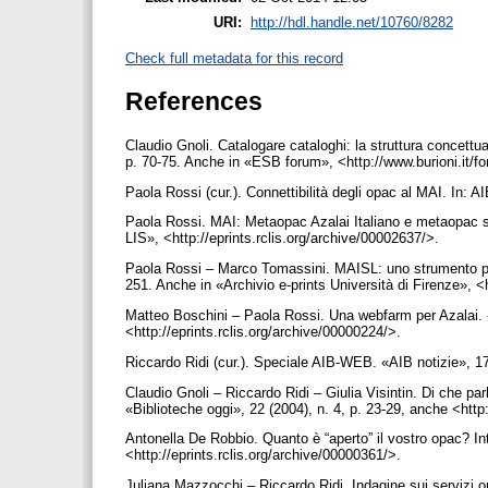
URI:
http://hdl.handle.net/10760/8282
Check full metadata for this record
References
Claudio Gnoli. Catalogare cataloghi: la struttura concettu
p. 70-75. Anche in «ESB forum», <http://www.burioni.it/f
Paola Rossi (cur.). Connettibilità degli opac al MAI. In: 
Paola Rossi. MAI: Metaopac Azalai Italiano e metaopac sp
LIS», <http://eprints.rclis.org/archive/00002637/>.
Paola Rossi – Marco Tomassini. MAISL: uno strumento per la
251. Anche in «Archivio e-prints Università di Firenze», <ht
Matteo Boschini – Paola Rossi. Una webfarm per Azalai. «
<http://eprints.rclis.org/archive/00000224/>.
Riccardo Ridi (cur.). Speciale AIB-WEB. «AIB notizie», 17
Claudio Gnoli – Riccardo Ridi – Giulia Visintin. Di che par
«Biblioteche oggi», 22 (2004), n. 4, p. 23-29, anche <ht
Antonella De Robbio. Quanto è “aperto” il vostro opac? 
<http://eprints.rclis.org/archive/00000361/>.
Juliana Mazzocchi – Riccardo Ridi. Indagine sui servizi o