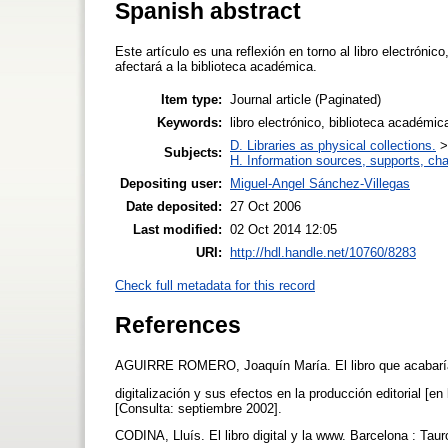
Spanish abstract
Este artículo es una reflexión en torno al libro electróni
afectará a la biblioteca académica.
Item type:
Journal article (Paginated)
Keywords:
libro electrónico, biblioteca académic
D. Libraries as physical collections.
Subjects:
H. Information sources, supports, ch
Depositing user:
Miguel-Angel Sánchez-Villegas
Date deposited:
27 Oct 2006
Last modified:
02 Oct 2014 12:05
URI:
http://hdl.handle.net/10760/8283
Check full metadata for this record
References
AGUIRRE ROMERO, Joaquín María. El libro que acabaría 
digitalización y sus efectos en la producción editorial [e
[Consulta: septiembre 2002].
CODINA, Lluís. El libro digital y la www. Barcelona : Tau