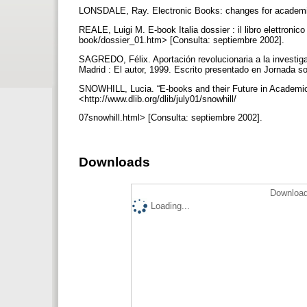
LONSDALE, Ray. Electronic Books: changes for academic li
REALE, Luigi M. E-book Italia dossier : il libro elettronico e
book/dossier_01.htm> [Consulta: septiembre 2002].
SAGREDO, Félix. Aportación revolucionaria a la investigac
Madrid : El autor, 1999. Escrito presentado en Jornada s
SNOWHILL, Lucia. “E-books and their Future in Academic 
<http://www.dlib.org/dlib/july01/snowhill/
07snowhill.html> [Consulta: septiembre 2002].
Downloads
Download
Loading...