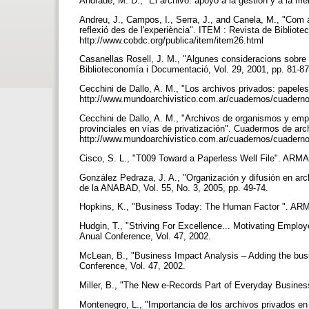
Andrade, M. D., "El archivo: apoyo a la gestión y a la me
Andreu, J., Campos, I., Serra, J., and Canela, M., "Com 
reflexió des de l'experiència". ITEM : Revista de Bibliot
http://www.cobdc.org/publica/item/item26.html
Casanellas Rosell, J. M., "Algunes consideracions sobre l
Biblioteconomía i Documentació, Vol. 29, 2001, pp. 81-87
Cecchini de Dallo, A. M., "Los archivos privados: papeles
http://www.mundoarchivistico.com.ar/cuadernos/cuadern
Cecchini de Dallo, A. M., "Archivos de organismos y empr
provinciales en vías de privatización". Cuadermos de archi
http://www.mundoarchivistico.com.ar/cuadernos/cuadern
Cisco, S. L., "T009 Toward a Paperless Well File". ARMA 
González Pedraza, J. A., "Organización y difusión en arc
de la ANABAD, Vol. 55, No. 3, 2005, pp. 49-74.
Hopkins, K., "Business Today: The Human Factor ". ARMA
Hudgin, T., "Striving For Excellence... Motivating Empl
Anual Conference, Vol. 47, 2002.
McLean, B., "Business Impact Analysis – Adding the busi
Conference, Vol. 47, 2002.
Miller, B., "The New e-Records Part of Everyday Busines
Montenegro, L., "Importancia de los archivos privados en 