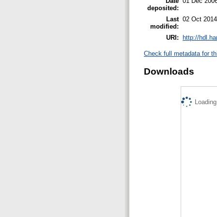
Date
01 Dec 200
deposited:
Last
02 Oct 2014
modified:
URI:
http://hdl.h
Check full metadata for th
Downloads
Loading.