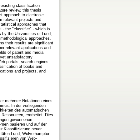
existing classification
ure review, this thesis
ct approach to electronic
m relevant projects and
tatistical approaches that
 the "classifier" - which is
 by the Universities of Lund,
l methodological approaches.
s their results are significant
er relevant applications and
elds of patent and media
yet unsatisfactory
Web portals, search engines
ssification of books and
ications and projects, and
er mehrerer Notationen eines
hmus. In der vorliegenden
ichkeiten des automatischen
-Ressourcen, erarbeitet. Dies
dungen gewonnenen
ernen basieren und auf der
ur Klassifizierung neuer
sitäten Lund, Wolverhampton
ssifizieren von Web-