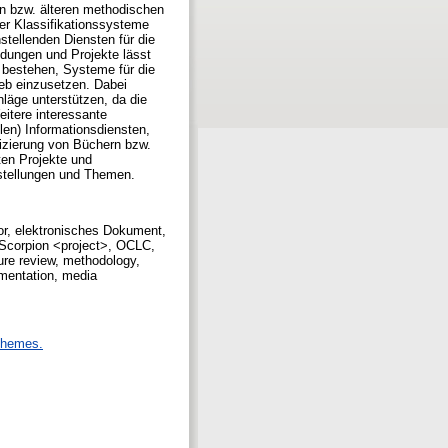
ren bzw. älteren methodischen
her Klassifikationssysteme
stellenden Diensten für die
dungen und Projekte lässt
 bestehen, Systeme für die
ieb einzusetzen. Dabei
läge unterstützen, da die
eitere interessante
en) Informationsdiensten,
izierung von Büchern bzw.
ten Projekte und
stellungen und Themen.
tor, elektronisches Dokument,
corpion <project>, OCLC,
ure review, methodology,
umentation, media
chemes.