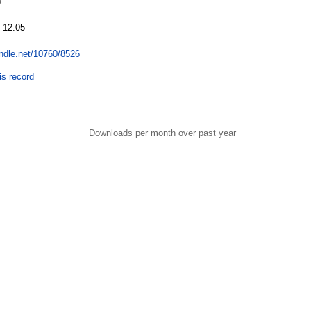
6
 12:05
andle.net/10760/8526
is record
Downloads per month over past year
..