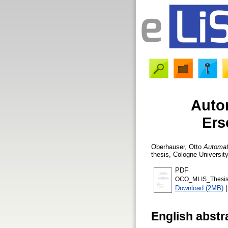
Autom
Ers
Oberhauser, Otto
Automati
thesis, Cologne Universit
PDF
OCO_MLIS_Thesis
Download (2MB)
English abstr