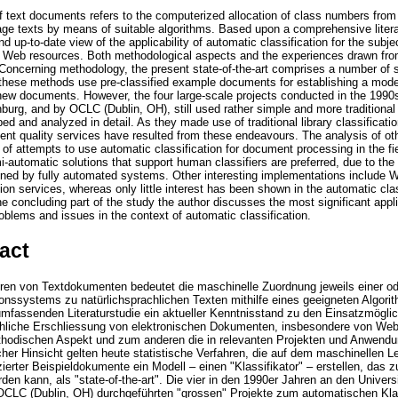
f text documents refers to the computerized allocation of class numbers from 
ge texts by means of suitable algorithms. Based upon a comprehensive literat
d up-to-date view of the applicability of automatic classification for the subje
o Web resources. Both methodological aspects and the experiences drawn fro
 Concerning methodology, the present state-of-the-art comprises a number of s
these methods use pre-classified example documents for establishing a model -
 new documents. However, the four large-scale projects conducted in the 1990s
rg, and by OCLC (Dublin, OH), still used rather simple and more traditiona
d and analyzed in detail. As they made use of traditional library classification
nent quality services have resulted from these endeavours. The analysis of oth
 of attempts to use automatic classification for document processing in the fi
-automatic solutions that support human classifiers are preferred, due to the 
tained by fully automated systems. Other interesting implementations include 
on services, whereas only little interest has been shown in the automatic cla
the concluding part of the study the author discusses the most significant appl
oblems and issues in the context of automatic classification.
act
ren von Textdokumenten bedeutet die maschinelle Zuordnung jeweils einer od
onssystems zu natürlichsprachlichen Texten mithilfe eines geeigneten Algorit
 umfassenden Literaturstudie ein aktueller Kenntnisstand zu den Einsatzmögl
achliche Erschliessung von elektronischen Dokumenten, insbesondere von Web
ethodischen Aspekt und zum anderen die in relevanten Projekten und Anwen
her Hinsicht gelten heute statistische Verfahren, die auf dem maschinellen L
zierter Beispieldokumente ein Modell – einen "Klassifikator" – erstellen, das z
n kann, als "state-of-the-art". Die vier in den 1990er Jahren an den Univer
OCLC (Dublin, OH) durchgeführten "grossen" Projekte zum automatischen Kla