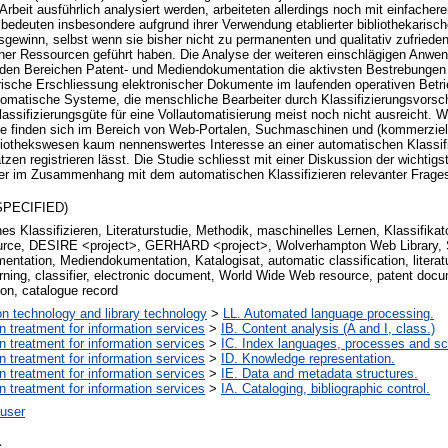
Arbeit ausführlich analysiert werden, arbeiteten allerdings noch mit einfache
bedeuten insbesondere aufgrund ihrer Verwendung etablierter bibliothekarisc
sgewinn, selbst wenn sie bisher nicht zu permanenten und qualitativ zufrieden
cher Ressourcen geführt haben. Die Analyse der weiteren einschlägigen Anwen
n den Bereichen Patent- und Mediendokumentation die aktivsten Bestrebungen
rische Erschliessung elektronischer Dokumente im laufenden operativen Betr
omatische Systeme, die menschliche Bearbeiter durch Klassifizierungsvorsch
assifizierungsgüte für eine Vollautomatisierung meist noch nicht ausreicht. W
 finden sich im Bereich von Web-Portalen, Suchmaschinen und (kommerziell
liothekswesen kaum nennenswertes Interesse an einer automatischen Klassif
zen registrieren lässt. Die Studie schliesst mit einer Diskussion der wichtigs
r im Zusammenhang mit dem automatischen Klassifizieren relevanter Frage
SPECIFIED)
s Klassifizieren, Literaturstudie, Methodik, maschinelles Lernen, Klassifika
rce, DESIRE <project>, GERHARD <project>, Wolverhampton Web Library, S
ntation, Mediendokumentation, Katalogisat, automatic classification, literat
rning, classifier, electronic document, World Wide Web resource, patent doc
on, catalogue record
on technology and library technology
>
LL. Automated language processing.
on treatment for information services
>
IB. Content analysis (A and I, class.)
on treatment for information services
>
IC. Index languages, processes and s
on treatment for information services
>
ID. Knowledge representation.
on treatment for information services
>
IE. Data and metadata structures.
on treatment for information services
>
IA. Cataloging, bibliographic control.
user