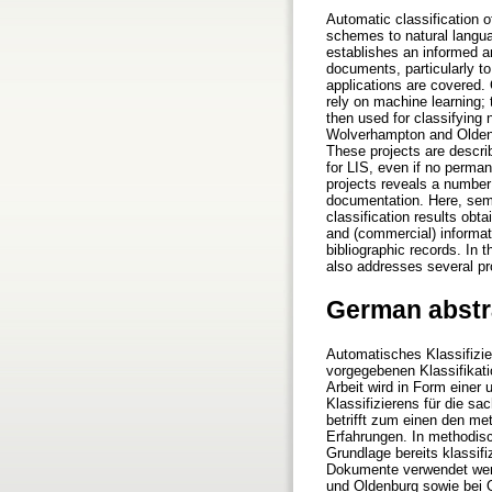
Automatic classification o
schemes to natural langua
establishes an informed an
documents, particularly t
applications are covered.
rely on machine learning; 
then used for classifying
Wolverhampton and Oldenbu
These projects are describe
for LIS, even if no perma
projects reveals a number
documentation. Here, semi
classification results ob
and (commercial) informati
bibliographic records. In 
also addresses several pr
German abstr
Automatisches Klassifizie
vorgegebenen Klassifikati
Arbeit wird in Form einer
Klassifizierens für die s
betrifft zum einen den m
Erfahrungen. In methodisc
Grundlage bereits klassifi
Dokumente verwendet werde
und Oldenburg sowie bei 