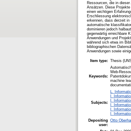
Ressourcen, die in dieser 
Ansätzen. Diese Projekte 
einen wichtigen Erfahrung
Erschliessung elektronis
erkennen, dass derzeit i
automatische klassifikato
dominieren jedoch halbaut
gegenwärtig erreichbare Kl
Anwendungen und Projekte
während sich etwa im Bib
bibliographischen Datensät
Anwendungen sowie einige
Item type:
Thesis (UN
Automatische
Web-Ressou
Keywords:
Patentdokume
machine lea
documentati
L. Informati
I. Informati
I. Informati
Subjects:
I. Informati
I. Informati
I. Informati
Depositing
Otto Oberha
user: