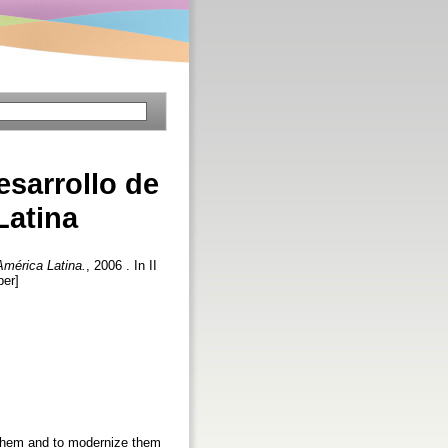
esarrollo de
Latina
América Latina.
, 2006 . In II
per]
d them and to modernize them