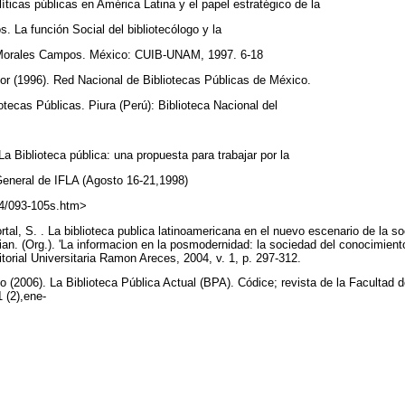
íticas públicas en América Latina y el papel estratégico de la
s. La función Social del bibliotecólogo y la
a Morales Campos. México: CUIB-UNAM, 1997. 6-18
dor (1996). Red Nacional de Bibliotecas Públicas de México.
otecas Públicas. Piura (Perú): Biblioteca Nacional del
La Biblioteca pública: una propuesta para trabajar por la
General de IFLA (Agosto 16-21,1998)
fla64/093-105s.htm>
tal, S. . La biblioteca publica latinoamericana en el nuevo escenario de la so
n. (Org.). 'La informacion en la posmodernidad: la sociedad del conocimien
itorial Universitaria Ramon Areces, 2004, v. 1, p. 297-312.
to (2006). La Biblioteca Pública Actual (BPA). Códice; revista de la Facultad
 (2),ene-