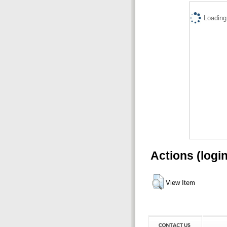
Loading.
Actions (logi
View Item