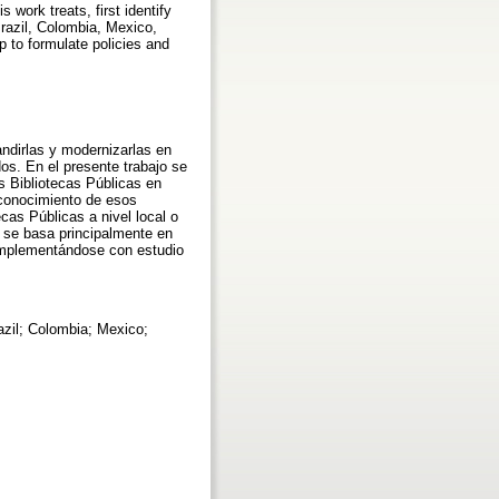
 work treats, first identify
 Brazil, Colombia, Mexico,
 to formulate policies and
andirlas y modernizarlas en
os. En el presente trabajo se
as Bibliotecas Públicas en
 conocimiento de esos
ecas Públicas a nivel local o
 se basa principalmente en
complementándose con estudio
Brazil; Colombia; Mexico;