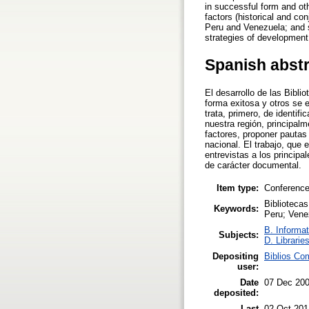
in successful form and othe
factors (historical and con
Peru and Venezuela; and s
strategies of development f
Spanish abst
El desarrollo de las Bibl
forma exitosa y otros se 
trata, primero, de identif
nuestra región, principal
factores, proponer pautas 
nacional. El trabajo, que
entrevistas a los princip
de carácter documental.
Item type:
Conference
Bibliotecas
Keywords:
Peru; Vene
B. Informat
Subjects:
D. Librarie
Depositing
Biblios Com
user:
Date
07 Dec 20
deposited:
Last
02 Oct 201