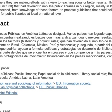
rs they are making efforts with a view to reaching equal or better results. This
junctural) that had favored to impulse public libraries in our region, mainly in
econd, from knowledge of those factors, to propose guidelines that could help
or public libraries at local or national level.
ract
iotecas Públicas en América Latina es desigual. Varios países han logrado exp
encuentran realizando esfuerzos con miras a alcanzar igual o mejores resultad
icar los factores (históricos y coyunturales) que han favorecido al impulso de l
mente en Brasil, Colombia, México, Perú y Venezuela; y, segundo, a partir del
que podrían ayudar a formular políticas y estrategias de desarrollo de Bibliot
 es parte de otro que se encuentra en proceso y que comprende a más países,
ales protagonistas del movimiento bibliotecario en los países mencionados, 
 paper
 públicas; Public libraries; Papel social de la biblioteca; Library social role; 
zuela; América Latina; Latin America
ion use and sociology of information
>
BD. Information society.
s as physical collections.
>
DC. Public libraries.
ité Editorial
06
4 12:05