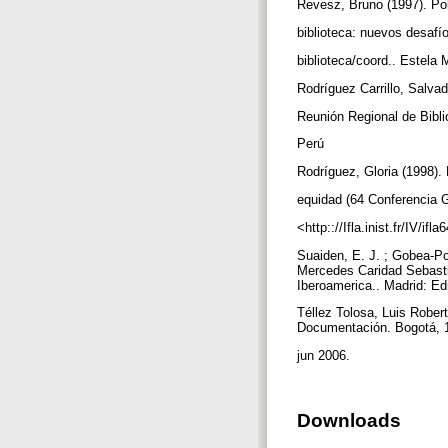
Revesz, Bruno (1997). Pol
biblioteca: nuevos desafío
biblioteca/coord.. Estel
Rodríguez Carrillo, Salva
Reunión Regional de Bibli
Perú
Rodríguez, Gloria (1998). 
equidad (64 Conferencia 
<http:://Ifla.inist.fr/IV/i
Suaiden, E. J. ; Gobea-Por
Mercedes Caridad Sebastia
Iberoamerica.. Madrid: Ed
Téllez Tolosa, Luis Rober
Documentación. Bogotá, 1
jun 2006.
Downloads