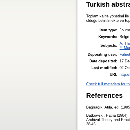
Turkish abstr
Toplam kalite yönetimi ile 
olduğu belirtilmekte ve t
Item type:
Journa
Keywords:
Belge
A. The
Subjects:
F. Ma
Depositing user:
Fahret
Date deposited:
17 De
Last modified:
02 Oc
URI:
http:/
Check full metadata for th
References
Bağrıaçık, Atila, ed. (199
Batkowski, Patria (1984)
Archival Theory and Prac
38-45.