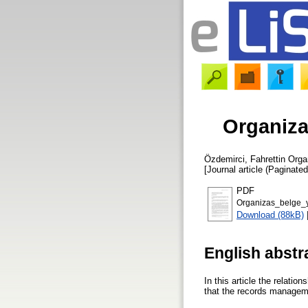
Organiza
Özdemirci, Fahrettin
Organ
[Journal article (Paginated
PDF
Organizas_belge_y
Download (88kB)
English abstr
In this article the relat
that the records managemen