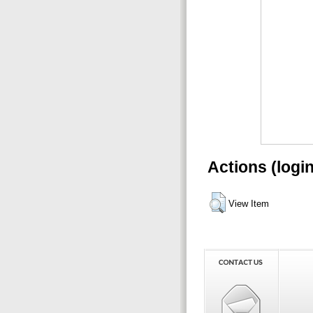
Actions (logi
View Item