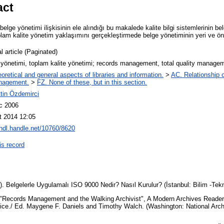
act
belge yönetimi ilişkisinin ele alındığı bu makalede kalite bilgi sistemlerinin be
oplam kalite yönetim yaklaşımını gerçekleştirmede belge yönetiminin yeri ve ön
l article (Paginated)
 yönetimi, toplam kalite yönetimi; records management, total quality manage
oretical and general aspects of libraries and information.
>
AC. Relationship of
nagement.
>
FZ. None of these, but in this section.
tin Özdemirci
c 2006
t 2014 12:05
/hdl.handle.net/10760/8620
is record
5). Belgelerle Uygulamalı ISO 9000 Nedir? Nasıl Kurulur? (İstanbul: Bilim -Tek
. "Records Management and the Walking Archivist", A Modern Archives Reade
tice./ Ed. Maygene F. Daniels and Timothy Walch. (Washington: National Arc