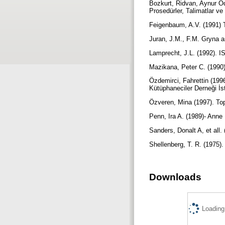
Bozkurt, Ridvan, Aynur O
Prosedürler, Talimatlar ve
Feigenbaum, A.V. (1991) T
Juran, J.M., F.M. Gryna a
Lamprecht, J.L. (1992). I
Mazikana, Peter C. (199
Özdemirci, Fahrettin (199
Kütüphaneciler Derneği İs
Özveren, Mina (1997). Top
Penn, Ira A. (1989)- Ann
Sanders, Donalt A, et all
Shellenberg, T. R. (1975)
Downloads
Loading.