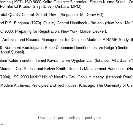
daman (1997). ISO 9000 Kalite Güvence Sistemleri: Sistem Kurme Süreci, Örn
 Formlar El Kitabı.- Gnlş. 3. bs.- (Ankara: MPM).
otal Quality Control.-3rd ed. Rev.- (Singapore: Mc Graw-Hill).
nd R.S. Bingham (1979). Quality Control Handbook.- 3rd ed.- (New York: Mc G
SO 9000: Preparing for Registration. New York: Marcel Decker).
0). Archives and Records Management for Decision Markers: A RAMP Study.
6). Kurum ve Kuruluşlarda Belge Üretiminin Denetlenmesi ve Belge Yönetimi. (
tanbul Şubesi).
lam Kalite Yönetimi:Temel Kavramlar ve Uygulamalar. (İstanbul: Alfa Basın-
e Morddel- Goil Pennix and Kelvin Smith. Records Management Handbook. (H
. (1994). ISO 9000 Nedir? Niçin? Nasıl? / Çev. Gönül Yücesoy. (İstanbul: Rota
. Modern Archives: Principles and Techniques. (Chicago: The University of Ch
Downloads per month over past year
..