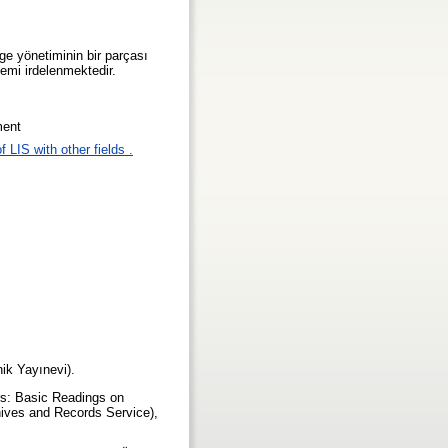
lge yönetiminin bir parçası
emi irdelenmektedir.
ment
 LIS with other fields .
nik Yayınevi).
rs: Basic Readings on
hives and Records Service),