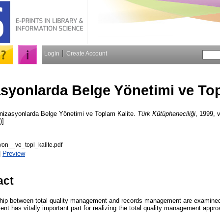
Login
Create Account
syonlarda Belge Yönetimi ve Top
izasyonlarda Belge Yönetimi ve Toplam Kalite.
Türk Kütüphaneciliği
, 1999, v
)]
on__ve_topl_kalite.pdf
|
Preview
act
ionship between total quality management and records management are examined
t has vitally important part for realizing the total quality management appro