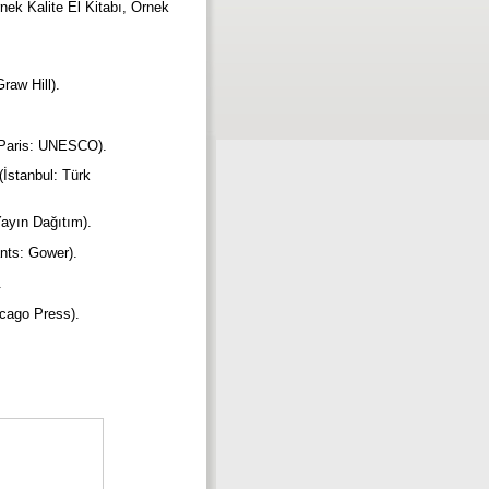
ek Kalite El Kitabı, Örnek
raw Hill).
 (Paris: UNESCO).
İstanbul: Türk
Yayın Dağıtım).
ants: Gower).
).
icago Press).