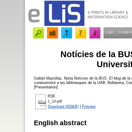
Login
Create 
Notícies de la BUS
Universi
Gallart Marsillas, Núria
Notícies de la BUS. El blog de la 
coneixement a les biblioteques de la UAB, Bellaterra, Ce
[Presentation]
PDF
1_10.pdf
Download (839kB)
|
Preview
English abstract