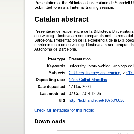
Presentation of the Biblioteca Universitaria de Sabadell 
Submitted to an staff internal training session.
Catalan abstract
Presentació de l'experiència de la Biblioteca Università
seu weblog. Destinada a ser compartida amb la resta del 
Barcelona. Presentación de la experiencia de la Bibliote
mantenimiento de su weblog. Destinada a ser compartida c
Autónoma de Barcelona.
Item type:
Presentation
Keywords:
university library weblog, weblogs de 
Subjects:
C. Users, literacy and reading.
>
CD. 
Depositing user:
Núria Gallart Marsillas
Date deposited:
17 Dec 2006
Last modified:
02 Oct 2014 12:05
URI:
http://hdl.handle.net/10760/8626
Check full metadata for this record
Downloads