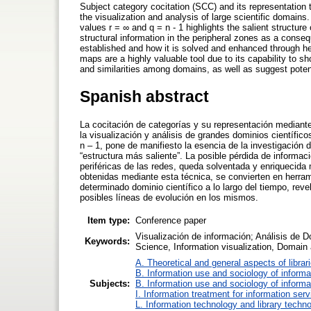
Subject category cocitation (SCC) and its representation 
the visualization and analysis of large scientific domai
values r = ∞ and q = n - 1 highlights the salient structu
structural information in the peripheral zones as a conse
established and how it is solved and enhanced through he
maps are a highly valuable tool due to its capability to s
and similarities among domains, as well as suggest potent
Spanish abstract
La cocitación de categorías y su representación median
la visualización y análisis de grandes dominios científi
n – 1, pone de manifiesto la esencia de la investigación
“estructura más saliente”. La posible pérdida de informac
periféricas de las redes, queda solventada y enriquecida
obtenidas mediante esta técnica, se convierten en herram
determinado dominio científico a lo largo del tiempo, reve
posibles líneas de evolución en los mismos.
Item type:
Conference paper
Visualización de información; Análisis de D
Keywords:
Science, Information visualization, Domain 
A. Theoretical and general aspects of librar
B. Information use and sociology of informa
Subjects:
B. Information use and sociology of informa
I. Information treatment for information ser
L. Information technology and library techn