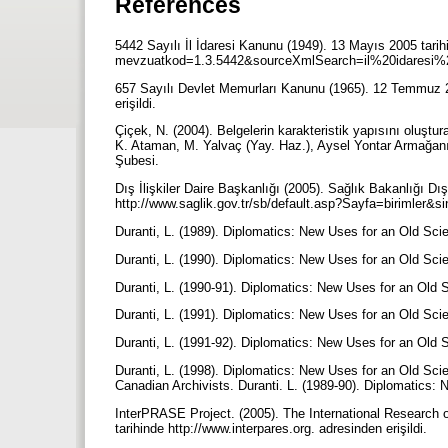
References
5442 Sayılı İl İdaresi Kanunu (1949). 13 Mayıs 2005 tarih
mevzuatkod=1.3.5442&sourceXmlSearch=il%20idaresi%20
657 Sayılı Devlet Memurları Kanunu (1965). 12 Temmuz 20
erişildi.
Çiçek, N. (2004). Belgelerin karakteristik yapısını oluştur
K. Ataman, M. Yalvaç (Yay. Haz.), Aysel Yontar Armağanı 
Şubesi.
Dış İlişkiler Daire Başkanlığı (2005). Sağlık Bakanlığı Dı
http://www.saglik.gov.tr/sb/default.asp?Sayfa=birimler&si
Duranti, L. (1989). Diplomatics: New Uses for an Old Scie
Duranti, L. (1990). Diplomatics: New Uses for an Old Scie
Duranti, L. (1990-91). Diplomatics: New Uses for an Old S
Duranti, L. (1991). Diplomatics: New Uses for an Old Sci
Duranti, L. (1991-92). Diplomatics: New Uses for an Old S
Duranti, L. (1998). Diplomatics: New Uses for an Old Sci
Canadian Archivists. Duranti. L. (1989-90). Diplomatics: N
InterPRASE Project. (2005). The International Research
tarihinde http://www.interpares.org. adresinden erişildi.