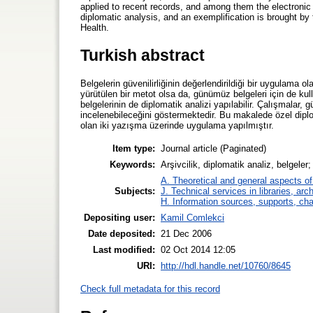
applied to recent records, and among them the electronic 
diplomatic analysis, and an exemplification is brought by
Health.
Turkish abstract
Belgelerin güvenilirliğinin değerlendirildiği bir uygulama 
yürütülen bir metot olsa da, günümüz belgeleri için de ku
belgelerinin de diplomatik analizi yapılabilir. Çalışmalar,
incelenebileceğini göstermektedir. Bu makalede özel diplom
olan iki yazışma üzerinde uygulama yapılmıştır.
Item type:
Journal article (Paginated)
Keywords:
Arşivcilik, diplomatik analiz, belgeler
A. Theoretical and general aspects of 
Subjects:
J. Technical services in libraries, a
H. Information sources, supports, ch
Depositing user:
Kamil Comlekci
Date deposited:
21 Dec 2006
Last modified:
02 Oct 2014 12:05
URI:
http://hdl.handle.net/10760/8645
Check full metadata for this record