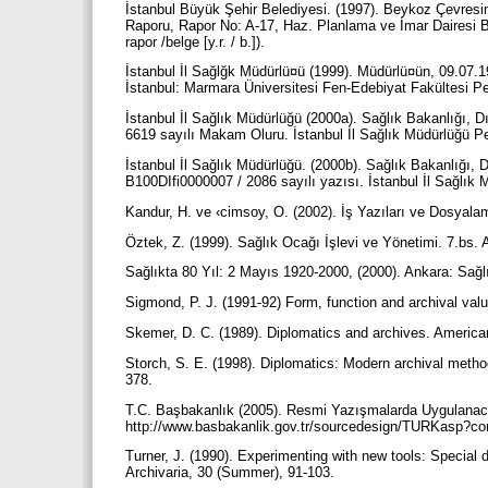
İstanbul Büyük Şehir Belediyesi. (1997). Beykoz Çevresin
Raporu, Rapor No: A-17, Haz. Planlama ve İmar Dairesi B
rapor /belge [y.r. / b.]).
İstanbul İl Sağlğk Müdürlü¤ü (1999). Müdürlü¤ün, 09.07.1
İstanbul: Marmara Üniversitesi Fen-Edebiyat Fakültesi Pe
İstanbul İl Sağlık Müdürlüğü (2000a). Sağlık Bakanlığı, Dı
6619 sayılı Makam Oluru. İstanbul İl Sağlık Müdürlüğü Pe
İstanbul İl Sağlık Müdürlüğü. (2000b). Sağlık Bakanlığı, 
B100DIfi0000007 / 2086 sayılı yazısı. İstanbul İl Sağlık 
Kandur, H. ve ‹cimsoy, O. (2002). İş Yazıları ve Dosyalam
Öztek, Z. (1999). Sağlık Ocağı İşlevi ve Yönetimi. 7.bs.
Sağlıkta 80 Yıl: 2 Mayıs 1920-2000, (2000). Ankara: Sağl
Sigmond, P. J. (1991-92) Form, function and archival valu
Skemer, D. C. (1989). Diplomatics and archives. America
Storch, S. E. (1998). Diplomatics: Modern archival method
378.
T.C. Başbakanlık (2005). Resmi Yazışmalarda Uygulanac
http://www.basbakanlik.gov.tr/sourcedesign/TURKasp?co
Turner, J. (1990). Experimenting with new tools: Special 
Archivaria, 30 (Summer), 91-103.