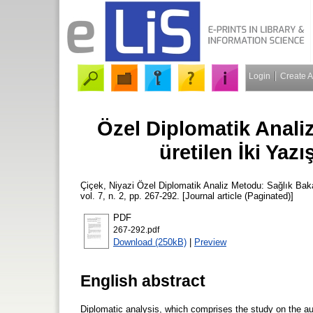
Login
Create 
Özel Diplomatik Anali
üretilen İki Ya
Çiçek, Niyazi
Özel Diplomatik Analiz Metodu: Sağlık Baka
vol. 7, n. 2, pp. 267-292. [Journal article (Paginated)]
PDF
267-292.pdf
Download (250kB)
|
Preview
English abstract
Diplomatic analysis, which comprises the study on the aut