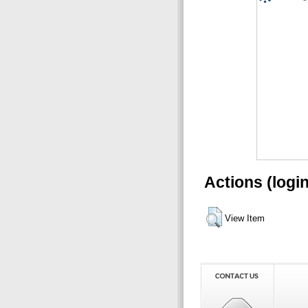
Actions (logi
View Item