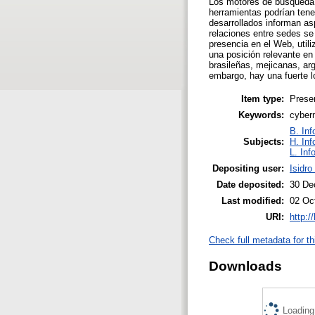
Los motores de búsqueda s
herramientas podrían tener
desarrollados informan as
relaciones entre sedes se
presencia en el Web, util
una posición relevante en
brasileñas, mejicanas, a
embargo, hay una fuerte l
Item type:
Prese
Keywords:
cyberm
B. Inf
Subjects:
H. Inf
L. Inf
Depositing user:
Isidro
Date deposited:
30 De
Last modified:
02 Oc
URI:
http:/
Check full metadata for th
Downloads
Loading.