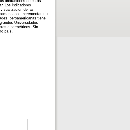
as limitaciones de estas
ar. Los indicadores
visualización de las
eroamericanos incrementan su
dades Iberoamericanas tiene
 grandes Universidades
res cibermétricos. Sin
mo país.