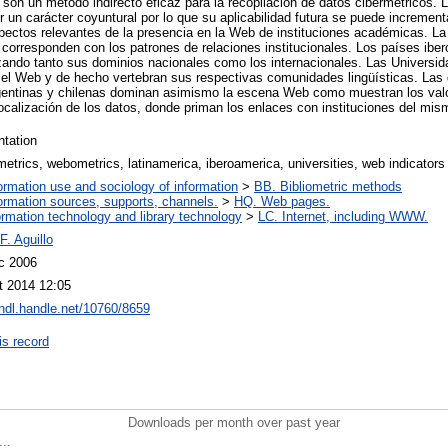
on un método indirecto eficaz para la recopilación de datos cibermétricos. L
 un carácter coyuntural por lo que su aplicabilidad futura se puede increment
pectos relevantes de la presencia en la Web de instituciones académicas. La 
 corresponden con los patrones de relaciones institucionales. Los países ib
izando tanto sus dominios nacionales como los internacionales. Las Universi
 el Web y de hecho vertebran sus respectivas comunidades lingüísticas. Las
rgentinas y chilenas dominan asimismo la escena Web como muestran los valo
ocalización de los datos, donde priman los enlaces con instituciones del mis
ntation
etrics, webometrics, latinamerica, iberoamerica, universities, web indicators
ormation use and sociology of information
>
BB. Bibliometric methods
ormation sources, supports, channels.
>
HQ. Web pages.
ormation technology and library technology
>
LC. Internet, including WWW.
 F. Aguillo
c 2006
t 2014 12:05
/hdl.handle.net/10760/8659
is record
Downloads per month over past year
..