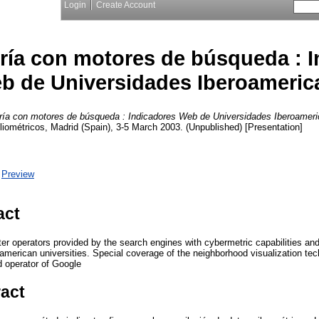
Login
Create Account
ría con motores de búsqueda : I
b de Universidades Iberoameric
ría con motores de búsqueda : Indicadores Web de Universidades Iberoameri
iométricos, Madrid (Spain), 3-5 March 2003. (Unpublished) [Presentation]
|
Preview
act
er operators provided by the search engines with cybermetric capabilities and 
oamerican universities. Special coverage of the neighborhood visualization te
d operator of Google
ract