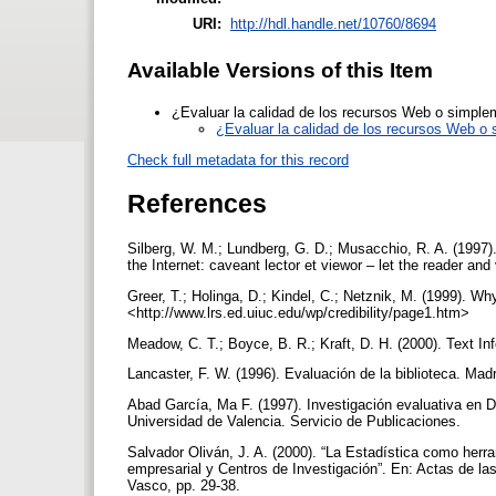
URI:
http://hdl.handle.net/10760/8694
Available Versions of this Item
¿Evaluar la calidad de los recursos Web o simplem
¿Evaluar la calidad de los recursos Web o s
Check full metadata for this record
References
Silberg, W. M.; Lundberg, G. D.; Musacchio, R. A. (1997).
the Internet: caveant lector et viewor – let the reader a
Greer, T.; Holinga, D.; Kindel, C.; Netznik, M. (1999). W
<http://www.lrs.ed.uiuc.edu/wp/credibility/page1.htm>
Meadow, C. T.; Boyce, B. R.; Kraft, D. H. (2000). Text I
Lancaster, F. W. (1996). Evaluación de la biblioteca. M
Abad García, Ma F. (1997). Investigación evaluativa en 
Universidad de Valencia. Servicio de Publicaciones.
Salvador Oliván, J. A. (2000). “La Estadística como herra
empresarial y Centros de Investigación”. En: Actas de l
Vasco, pp. 29-38.