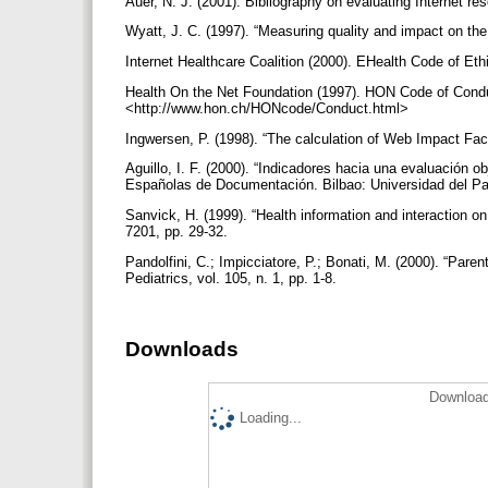
Auer, N. J. (2001). Bibliography on evaluating Internet res
Wyatt, J. C. (1997). “Measuring quality and impact on t
Internet Healthcare Coalition (2000). EHealth Code of Eth
Health On the Net Foundation (1997). HON Code of Conduc
<http://www.hon.ch/HONcode/Conduct.html>
Ingwersen, P. (1998). “The calculation of Web Impact Fact
Aguillo, I. F. (2000). “Indicadores hacia una evaluación o
Españolas de Documentación. Bilbao: Universidad del P
Sanvick, H. (1999). “Health information and interaction on
7201, pp. 29-32.
Pandolfini, C.; Impicciatore, P.; Bonati, M. (2000). “Pare
Pediatrics, vol. 105, n. 1, pp. 1-8.
Downloads
Download
Loading...