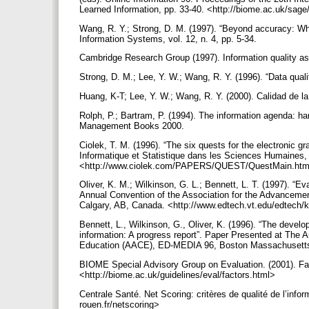
Learned Information, pp. 33-40. <http://biome.ac.uk/sage
Wang, R. Y.; Strong, D. M. (1997). “Beyond accuracy: W
Information Systems, vol. 12, n. 4, pp. 5-34.
Cambridge Research Group (1997). Information quality 
Strong, D. M.; Lee, Y. W.; Wang, R. Y. (1996). “Data qual
Huang, K-T; Lee, Y. W.; Wang, R. Y. (2000). Calidad de 
Rolph, P.; Bartram, P. (1994). The information agenda: h
Management Books 2000.
Ciolek, T. M. (1996). “The six quests for the electronic 
Informatique et Statistique dans les Sciences Humaines, 
<http://www.ciolek.com/PAPERS/QUEST/QuestMain.ht
Oliver, K. M.; Wilkinson, G. L.; Bennett, L. T. (1997). “E
Annual Convention of the Association for the Advance
Calgary, AB, Canada. <http://www.edtech.vt.edu/edtech
Bennett, L., Wilkinson, G., Oliver, K. (1996). “The develo
information: A progress report”. Paper Presented at The 
Education (AACE), ED-MEDIA 96, Boston Massachusetts
BIOME Special Advisory Group on Evaluation. (2001). Fact
<http://biome.ac.uk/guidelines/eval/factors.html>
Centrale Santé. Net Scoring: critères de qualité de l’infor
rouen.fr/netscoring>