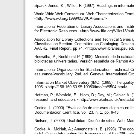
Sparck Jones, K.; Willet, P. (1997). Readings in informat
World Wide Web Consortium. Web Characterization Termi
<http://www.w3.org/1999/05/WCA-terms/>
International Federation of Library Associations and Insti
for Electronic Resources. <http://www.ifla.org/VII/s13/p
Association for Library Collections and Technical Series (
Classification Section. Committee on Cataloging: Descri
AACR2. Final Report. pp 74. <http://www.libraries.psu.e
Roswitha, P.; Boekhorst P. (1998). Medición de la calidad:
bibliotecas universitarias. Versión española de Ramón A
International Organization for Standarization, Technica
assurance-Vocabulary. 2nd. ed. Geneva: International Org
Information Market Observatory (IMO. (1995). The qualit
1995. <http://158.169.50.95:10080/imo/en/9504.html>
Hofman, P.; Worsfold, E.; Hiom, D.; Day, M.; Oehler, A.
research and education. <http://www.ukoln.ac.uk/metadat
Codina, L. (2000). “Evaluación de recursos digitales en 
Documentación Científica, vol. 23, n. 1, pp. 9-43.
Nielsen, J. (2000). Usabilidad. Diseño de sitios Web. M
Cooke, A.; McNab, A.; Anagnostellis, B. (1996). “The good
(eds). Online Information 96: Proceedings of the 20th In