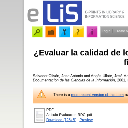
Login
Create 
¿Evaluar la calidad de
f
Salvador Oliván, Jose Antonio
and
Angós Ullate, José Ma
Documentación de las Ciencias de la Información
, 2001, 
There is a
more recent version of this item
av
PDF
Artículo-Evaluacion-RDCI.pdf
Download (128kB)
|
Preview