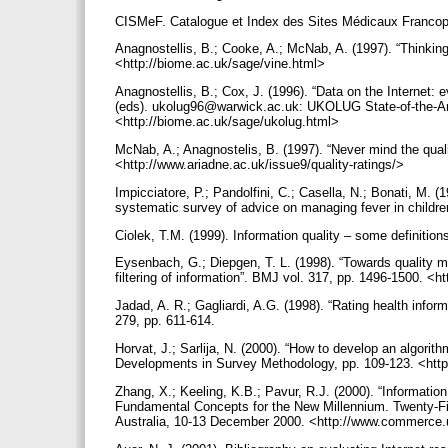
CISMeF. Catalogue et Index des Sites Médicaux Francop
Anagnostellis, B.; Cooke, A.; McNab, A. (1997). “Thinking 
<http://biome.ac.uk/sage/vine.html>
Anagnostellis, B.; Cox, J. (1996). “Data on the Internet: e
(eds). ukolug96@warwick.ac.uk: UKOLUG State-of-the-A
<http://biome.ac.uk/sage/ukolug.html>
McNab, A.; Anagnostelis, B. (1997). “Never mind the quali
<http://www.ariadne.ac.uk/issue9/quality-ratings/>
Impicciatore, P.; Pandolfini, C.; Casella, N.; Bonati, M. (1
systematic survey of advice on managing fever in childr
Ciolek, T.M. (1999). Information quality – some defini
Eysenbach, G.; Diepgen, T. L. (1998). “Towards quality ma
filtering of information”. BMJ vol. 317, pp. 1496-1500. 
Jadad, A. R.; Gagliardi, A.G. (1998). “Rating health infor
279, pp. 611-614.
Horvat, J.; Sarlija, N. (2000). “How to develop an algori
Developments in Survey Methodology, pp. 109-123. <http:
Zhang, X.; Keeling, K.B.; Pavur, R.J. (2000). “Informatio
Fundamental Concepts for the New Millennium. Twenty-Fir
Australia, 10-13 December 2000. <http://www.commerce.