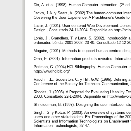
Dix, A. et al. (1998). Human-Computer Interaction. (2ª ed.)
Jacko, J.A. y Sears, A. (2002) The human-computer int
Observing the User Experience: A Practitioner's Guide 
Lazar, J. (2001). User-centered Web Development. Jones
Design., Consultado 24-11-2004. Disponible en http://hcib
Lorés, J., Granollers, T. y Lana, S. (2002). Introducción 
ordenador. Lérida, 2001-2002, 20-40. Consultado 12-12-200
Maguire, (2001). Methods to support human-centred desig
Orna, E. (2001). Information products revisited. Interna
Perlman, G. (2004) HCI Bibliography: Human-Computer In
http://www.hcibib.org/
Rauch, T.L., Soderston, C. y Hill, G.W. (1996). Definin
Conference of the Society for Technical Communication,
Rhodes, J. (2003). A Proposal for Evaluating Usability 
2003. Consultado 22-1-2004. Disponible en http://webwo
Shneiderman, B. (1997). Designing the user interface: str
Singh., S. y Kotzé, P. (2003). An overview of systems d
users and other stakeholders. En: Proceedings of the 200
Scientists and Information Technologists on Enablement t
Information Technologists, 37-47.