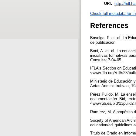
URI:
http://hdl.h
Check full metadata for th
References
Baselga, P. et. al. La Ed
de publicación.
Boni, A. et. al. La educa
iniciativas formativas pa
Consulta: 7-04-05.
IFLA’s Section on Educatio
<www.ifla.org/VII/s23/bull
Ministerio de Educación y
Actas Administrativas, 19
Pérez Pulido, M. La enseñ
documentación. Bid, textos
<www.ub.es/bid/13pulid2
Ramírez, M. A propósito d
Society of American Archiv
education/ed_guidelines.
Titulo de Grado en Inform