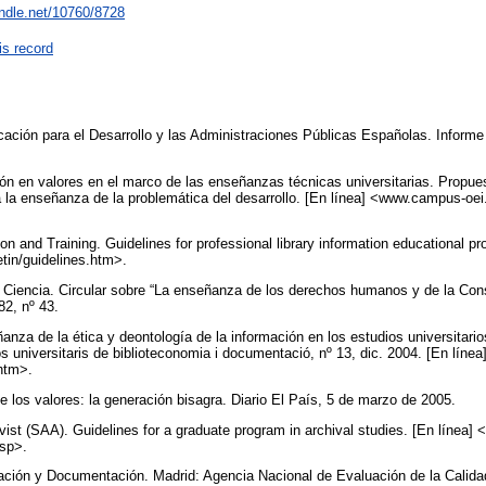
andle.net/10760/8728
is record
ucación para el Desarrollo y las Administraciones Públicas Españolas. Informe
ción en valores en el marco de las enseñanzas técnicas universitarias. Propu
ra la enseñanza de la problemática del desarrollo. [En línea] <www.campus-oei
n and Training. Guidelines for professional library information educational pr
etin/guidelines.htm>.
 Ciencia. Circular sobre “La enseñanza de los derechos humanos y de la Consti
82, nº 43.
anza de la ética y deontología de la información en los estudios universitari
 universitaris de biblioteconomia i documentació, nº 13, dic. 2004. [En línea]
.htm>.
e los valores: la generación bisagra. Diario El País, 5 de marzo de 2005.
ist (SAA). Guidelines for a graduate program in archival studies. [En línea] <
asp>.
ación y Documentación. Madrid: Agencia Nacional de Evaluación de la Calida