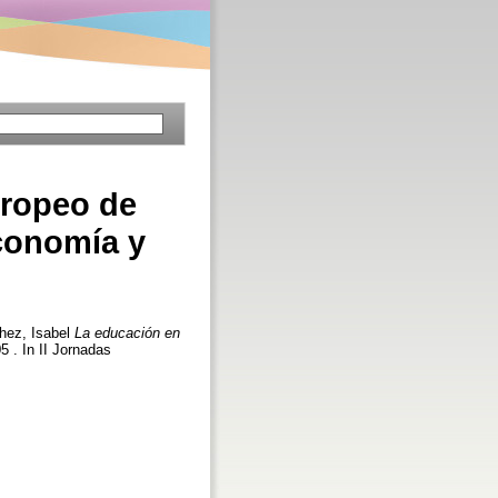
uropeo de
economía y
hez, Isabel
La educación en
5 . In II Jornadas