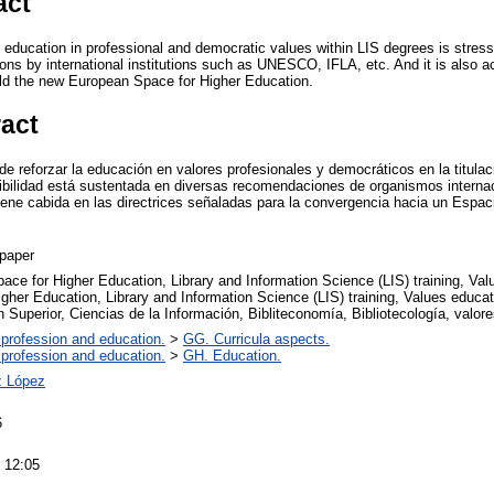
act
 education in professional and democratic values within LIS degrees is stresse
 by international institutions such as UNESCO, IFLA, etc. And it is also ac
ild the new European Space for Higher Education.
ract
de reforzar la educación en valores profesionales y democráticos en la titula
bilidad está sustentada en diversas recomendaciones de organismos inter
tiene cabida en las directrices señaladas para la convergencia hacia un Esp
paper
ace for Higher Education, Library and Information Science (LIS) training, Va
gher Education, Library and Information Science (LIS) training, Values educa
 Superior, Ciencias de la Información, Bibliteconomía, Bibliotecología, valor
 profession and education.
>
GG. Curricula aspects.
 profession and education.
>
GH. Education.
z López
6
 12:05