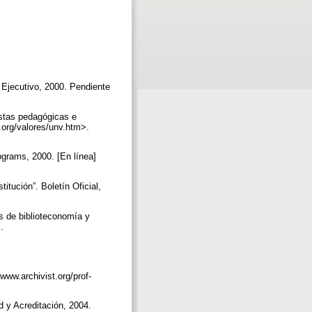
 Ejecutivo, 2000. Pendiente
estas pedagógicas e
.org/valores/unv.htm>.
ograms, 2000. [En línea]
tución”. Boletín Oficial,
os de biblioteconomía y
.
www.archivist.org/prof-
d y Acreditación, 2004.