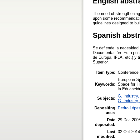
English abstr
The need of strengthening
upon some recommendations
guidelines designed to bu
Spanish abst
Se defiende la necesidad 
Documentación. Esta posi
de Europa, IFLA, etc.) y 
Superior.
Item type:
Conference 
European Sp
Keywords:
Space for Hi
la Educación
G. Industry,
Subjects:
G. Industry,
Depositing
Pedro Lópe
user:
Date
29 Dec 200
deposited:
Last
02 Oct 2014
modified: