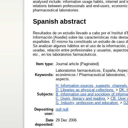
analysed include: information usage habits, internet and 
relations between professionals and end-users, economic 
pharmaceutical laboratories.
Spanish abstract
Resultados de un estudio llevado a cabo por el Institut d’
Información (Asedie) sobre las características más desta
españoles. El mismo ha constituido un estudio de caso d
Se analizan algunos hábitos en el uso de la información, 
usadas, relación entre profesionales y usuarios, aspecto
etc., en los laboratorios farmacéuticos.
Item type:
Journal article (Paginated)
Laboratorios farmacéuticos, España, Aspec
Keywords:
económicos / Pharmaceutical laboratories,
aspects.
H. Information sources, supports, channels
D. Libraries as physical collections.
>
DK. H
Subjects:
B. Information use and sociology of informa
C. Users, literacy and reading.
>
CB. User s
G. Industry, profession and education.
>
GZ
Depositing
null null
user:
Date
29 Dec 2006
deposited: