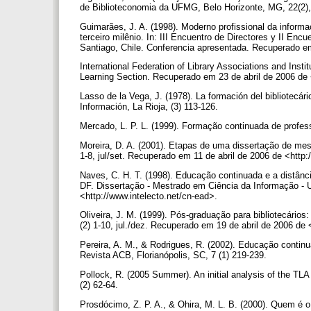
de Biblioteconomia da UFMG, Belo Horizonte, MG, 22(2)
Guimarães, J. A. (1998). Moderno profissional da infor
terceiro milênio. In: III Encuentro de Directores y II En
Santiago, Chile. Conferencia apresentada. Recuperado em
International Federation of Library Associations and Ins
Learning Section. Recuperado em 23 de abril de 2006 de 
Lasso de la Vega, J. (1978). La formación del bibliotecá
Información, La Rioja, (3) 113-126.
Mercado, L. P. L. (1999). Formação continuada de profe
Moreira, D. A. (2001). Etapas de uma dissertação de mest
1-8, jul/set. Recuperado em 11 de abril de 2006 de <http
Naves, C. H. T. (1998). Educação continuada e a distância
DF. Dissertação - Mestrado em Ciência da Informação - U
<http://www.intelecto.net/cn-ead>.
Oliveira, J. M. (1999). Pós-graduação para bibliotecár
(2) 1-10, jul./dez. Recuperado em 19 de abril de 2006 d
Pereira, A. M., & Rodrigues, R. (2002). Educação contin
Revista ACB, Florianópolis, SC, 7 (1) 219-239.
Pollock, R. (2005 Summer). An initial analysis of the TL
(2) 62-64.
Prosdócimo, Z. P. A., & Ohira, M. L. B. (2000). Quem é o