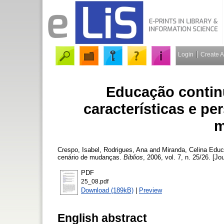
Login
Create 
Educação continu
características e p
m
Crespo, Isabel
,
Rodrigues, Ana
and
Miranda, Celina
Educa
cenário de mudanças.
Biblios
, 2006, vol. 7, n. 25/26. [Jo
PDF
25_08.pdf
Download (189kB)
|
Preview
English abstract