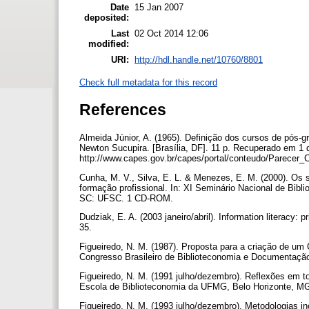
Date
15 Jan 2007
deposited:
Last
02 Oct 2014 12:06
modified:
URI:
http://hdl.handle.net/10760/8801
Check full metadata for this record
References
Almeida Júnior, A. (1965). Definição dos cursos de pós-
Newton Sucupira. [Brasília, DF]. 11 p. Recuperado em 1 d
http://www.capes.gov.br/capes/portal/conteudo/Parece
Cunha, M. V., Silva, E. L. & Menezes, E. M. (2000). Os s
formação profissional. In: XI Seminário Nacional de Bibliot
SC: UFSC. 1 CD-ROM.
Dudziak, E. A. (2003 janeiro/abril). Information literacy: p
35.
Figueiredo, N. M. (1987). Proposta para a criação de um
Congresso Brasileiro de Biblioteconomia e Documentação,
Figueiredo, N. M. (1991 julho/dezembro). Reflexões em to
Escola de Biblioteconomia da UFMG, Belo Horizonte, MG
Figueiredo, N. M. (1993 julho/dezembro). Metodologias i