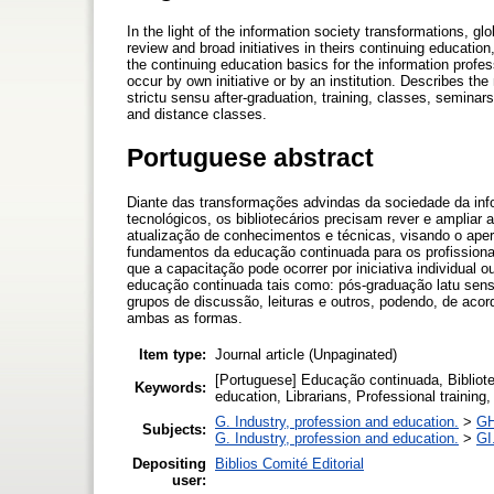
In the light of the information society transformations, g
review and broad initiatives in theirs continuing educati
the continuing education basics for the information profes
occur by own initiative or by an institution. Describes th
strictu sensu after-graduation, training, classes, seminar
and distance classes.
Portuguese abstract
Diante das transformações advindas da sociedade da inf
tecnológicos, os bibliotecários precisam rever e ampliar
atualização de conhecimentos e técnicas, visando o aperf
fundamentos da educação continuada para os profissionai
que a capacitação pode ocorrer por iniciativa individual o
educação continuada tais como: pós-graduação latu sensu
grupos de discussão, leituras e outros, podendo, de acor
ambas as formas.
Item type:
Journal article (Unpaginated)
[Portuguese] Educação continuada, Bibliotec
Keywords:
education, Librarians, Professional training
G. Industry, profession and education.
>
GH
Subjects:
G. Industry, profession and education.
>
GI
Depositing
Biblios Comité Editorial
user: