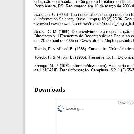
educação continuada. In: Congresso Brasileiro de Bibliot
Porto Alegre, RS. Recuperado em 16 de março de 2006 de 
Saechan, C. (2005). The needs of continuing education for
& Information Science, Kuala Lumpur, 10 (2) 25-36. Recu
<vnweb.hwwilsonweb.com/hww/results/results_single_full
Souza, C. M. (1998). Desenvolvimento e requalificação pro
Directores y II Encuentro de Docentes de las Escuelas de
em 20 de abril de 2006 de <www.utem.cl/deptoquestinfo
Toledo, F. & Milioni, B. (1986). Cursos. In: Dicionário de
Toledo, F. & Milioni, B. (1986). Treinamento. In: Dicionár
Zanaga, M. P. (1989 setembro/dezembro). Educação contín
da UNICAMP. Transinformação, Campinas, SP, 1 (3) 55-
Downloads
Download
Loading...