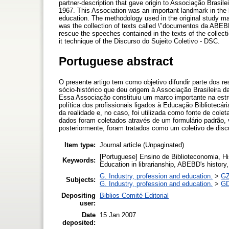
partner-description that gave origin to Associação Bras
1967. This Association was an important landmark in the lib
education. The methodology used in the original study make
was the collection of texts called \"documentos da ABEBD
rescue the speeches contained in the texts of the collecti
it technique of the Discurso do Sujeito Coletivo - DSC.
Portuguese abstract
O presente artigo tem como objetivo difundir parte dos re
sócio-histórico que deu origem à Associação Brasileira
Essa Associação constituiu um marco importante na estru
política dos profissionais ligados à Educação Bibliotecár
da realidade e, no caso, foi utilizada como fonte de c
dados foram coletados através de um formulário padrão, 
posteriormente, foram tratados como um coletivo de disc
Item type:
Journal article (Unpaginated)
[Portuguese] Ensino de Biblioteconomia, His
Keywords:
Education in librarianship, ABEBD's history,
G. Industry, profession and education.
>
GZ
Subjects:
G. Industry, profession and education.
>
GD
Depositing
Biblios Comité Editorial
user:
Date
15 Jan 2007
deposited: