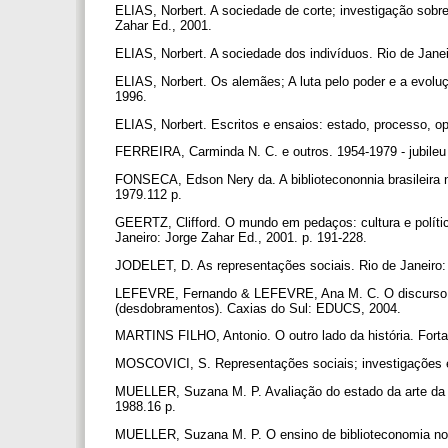
ELIAS, Norbert. A sociedade de corte; investigação sobre 
Zahar Ed., 2001.
ELIAS, Norbert. A sociedade dos indivíduos. Rio de Jane
ELIAS, Norbert. Os alemães; A luta pelo poder e a evolu
1996.
ELIAS, Norbert. Escritos e ensaios: estado, processo, op
FERREIRA, Carminda N. C. e outros. 1954-1979 - jubile
FONSECA, Edson Nery da. A bibliotecononnia brasileira no
1979.112 p.
GEERTZ, Clifford. O mundo em pedaços: cultura e política
Janeiro: Jorge Zahar Ed., 2001. p. 191-228.
JODELET, D. As representações sociais. Rio de Janeiro
LEFEVRE, Fernando & LEFEVRE, Ana M. C. O discurso do 
(desdobramentos). Caxias do Sul: EDUCS, 2004.
MARTINS FILHO, Antonio. O outro lado da história. Fort
MOSCOVICI, S. Representações sociais; investigações e
MUELLER, Suzana M. P. Avaliação do estado da arte da f
1988.16 p.
MUELLER, Suzana M. P. O ensino de biblioteconomia no Bras