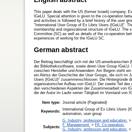
This paper deals with the US (former Israeli) company, Ex L
IGeLU. Special attention is given to the co-operation b
and activities is followed by a brief history of the user 
"International User Group of Ex Libris Users (IGeLU)". Th
membership and organizational structure of IGeLU. The se
Committee (SC) as well as details of the co-operation be
experiences of working for the IGeLU SC.
German abstract
Der Beitrag beschäftigt sich mit der US-amerikanischen (
der Bibliothekssoftware, sowie deren User Group IGeLU. 
zwischen Hersteller und Anwendern. Am Beginn steht ein 
ein Abriss der Geschichte der User Groups, die sich im Ja
Users (IGeLU)" zusammenschlossen. Die Hintergründe die
organisatorischer Aufbau von IGeLU. Der zweite Teil des 
den verschiedenen Aspekten der Zusammenarbeit von IGeL
die der Autor im Laufe seiner Tätigkeit im Vorstand von
Item type:
Journal article (Paginated)
International Group of Ex Libris Users (
Keywords:
automation, user group
G. Industry, profession and education.
F. Management.
>
FA. Co-operation.
Subjects:
G. Industry, profession and education.