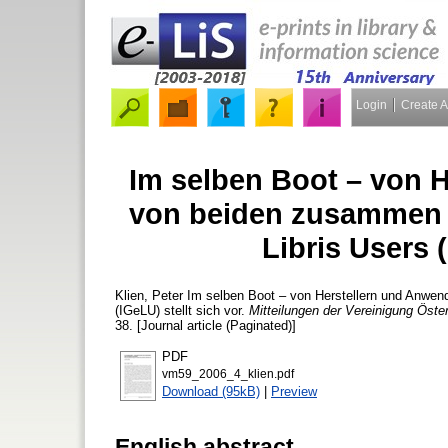
Login
Create 
Im selben Boot – von 
von beiden zusammen :
Libris Users (
Klien, Peter
Im selben Boot – von Herstellern und Anwend
(IGeLU) stellt sich vor.
Mitteilungen der Vereinigung Öster
38. [Journal article (Paginated)]
PDF
vm59_2006_4_klien.pdf
Download (95kB)
|
Preview
English abstract