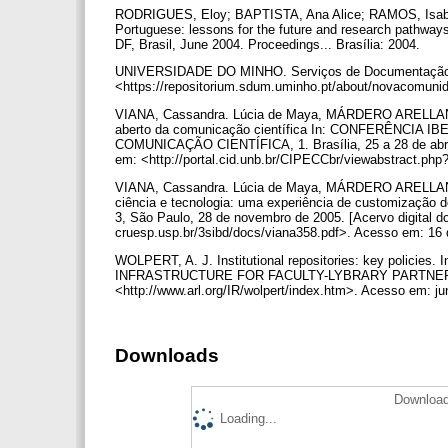
RODRIGUES, Eloy; BAPTISTA, Ana Alice; RAMOS, Isab
Portuguese: lessons for the future and research pat
DF, Brasil, June 2004. Proceedings... Brasília: 2004.
UNIVERSIDADE DO MINHO. Serviços de Documentação. 
<https://repositorium.sdum.uminho.pt/about/novacomuni
VIANA, Cassandra. Lúcia de Maya, MÁRDERO ARELLANO, M
aberto da comunicação científica In: CONFERÊN
COMUNICAÇÃO CIENTÍFICA, 1. Brasília, 25 a 28 de abril
em: <http://portal.cid.unb.br/CIPECCbr/viewabstract.ph
VIANA, Cassandra. Lúcia de Maya, MÁRDERO ARELLANO, 
ciência e tecnologia: uma experiência de customiza
3, São Paulo, 28 de novembro de 2005. [Acervo digital dos
cruesp.usp.br/3sibd/docs/viana358.pdf>. Acesso em: 16
WOLPERT, A. J. Institutional repositories: key pol
INFRASTRUCTURE FOR FACULTY-LYBRARY PARTNERSHIPS
<http://www.arl.org/IR/wolpert/index.htm>. Acesso em: j
Downloads
Download
Loading...