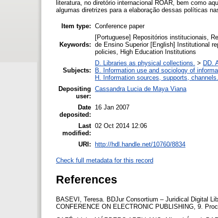
literatura, no diretório internacional ROAR, bem como aq
algumas diretrizes para a elaboração dessas políticas na
Item type:
Conference paper
[Portuguese] Repositórios institucionais, Rep
Keywords:
de Ensino Superior [English] Institutional rep
policies, High Education Institutions
D. Libraries as physical collections.
>
DD. A
Subjects:
B. Information use and sociology of informa
H. Information sources, supports, channels
Depositing
Cassandra Lucia de Maya Viana
user:
Date
16 Jan 2007
deposited:
Last
02 Oct 2014 12:06
modified:
URI:
http://hdl.handle.net/10760/8834
Check full metadata for this record
References
BASEVI, Teresa. BDJur Consortium – Juridical Digital Lib
CONFERENCE ON ELECTRONIC PUBLISHING, 9. Proceedin