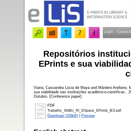
Login
Create 
Repositórios institu
EPrints e sua viabilid
c
Viana, Cassandra Lúcia de Maya
and
Márdero Arellano, 
sua viabilidade nas instituições acadêmico-científicas.
, 
Outubro. [Conference paper]
PDF
Trabalho_SNBU_RI_DSpace_EPrints_IES.pdf
Download (109kB)
|
Preview