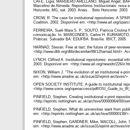
CAFÉ, Lígia; MÁRDERO ARELLANO, Miguel Ángel; BARB
Marcelino de Almeida. Repositórios Institucionais: nova 
Horizonte, MG, set. 2003. Anais… Belo Horizonte: 2003.
CROW, R. The case for institutional repositories: A SP
Coalition. 2002. Disponível em: <http://www.arl.org/sparc
FERREIRA, Sueli Mara S. P.; SOUTO, Patrícia Cristina N.
comunicação. In. MARCONDES, Carlos H. KURAMOTO, H.,
Práticas. Salvador BA: EDUFBA: Brasília: IBICT, 2005.
HARNAD, Stevan. Free at last: the future of peer-reviewe
<http://www.dlib.org/dlib/december99/12harnad.html>. 
LYNCH, Clifford A. Institutional repositories: essential in
2003. Disponível em: <http://www.arl.org/newsltr/226/ir
NIXON, William J. "The evolution of an institutional e-prin
em: <http://www.ariadne.ac.uk/issue32/eprint-archives/>
OPEN SOCIETY INSTITUTE. A guide to institutional reposi
<http://www.soros.org/openaccess/pdf/OSI_Guide_to_IR
PINFIELD, Stephen. Creating institutional e-print reposito
<http://eprints.nottingham.ac.uk/archive/00000064/00/se
PINFIELD, Stephen. What do universities want from publis
em: <http://eprints.nottingham.ac.uk/archive/00000139/
PINFIELD, Stephen, GARDNER, Mike, MACOLL, John. Setting
em: <http://www.ariadne.ac.uk/issue31/eprint-archives/i