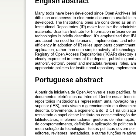
English abstract
Many tools have been developed since Open Archives Initi
diffusion and access to electronic documents available in 
developed. The Institutional ones are considered as an i
Institutional Repositories (IR) make feasible the administr
materials. Brazilian Institute for Information in Science a
technologies is briefly described. It’s emphasized that IB
and about the need for librarians’, implementors’ and info
efficiency in adoption of IR relies upon parts commitment an
application, rather than on a simple activity of technology
Registry of Open Access Repositories (ROAR) directory an
clearly expressed in terms of the deposit, publishing and 
authors’, editors’, peers’ and metadata revisers’ roles, a
appropriate policies for institutional repository implementa
Portuguese abstract
A partir da iniciativa de Open Archives e seus padrões, 
documentos eletrônicos na Internet. Dentre essas tecnolo
repositórios institucionais representam uma inovação na 
superior (IES), pois visam o gerenciamento e a dissemina
descrita, brevemente, a experiência do IBICT na utiliza
ressaltado o papel desse Instituto na conscientização d
bibliotecários, implementadores, gestores de informação,
do comprometimento, definição e aplicação de políticas i
mera seleção de tecnologias. Essas políticas devem ser 
editores, revisores, metadados, e outras funções relativ