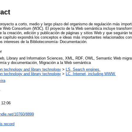
ract
oyecto a corto, medio y largo plazo del organismo de regulación más import
ide Web Consortium (W3C). El proyecto de la Web semántica incluye transfor
e la creación, edición y publicación de páginas y sitios Web y que seguirán t
ste capítulo expondrá los conceptos e ideas más importantes relacionados co
los intereses de la Biblioteconomía- Documentación.
r
b, Library and Information Sciences, XML, RDF, OWL, Semantic Web migra
omía y documentación, Migración a la Web semántica
on technology and library technology
>
LS. Search engines.
on technology and library technology
>
LC. Internet, including WWW.
vira
7
 12:06
andle.net/10760/8899
is record