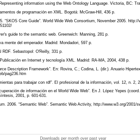
epresenting information using the Web Ontology Language. Victoria, BC: Tra
damentos de programación en XML. Bogotá: McGraw-Hill, 436 p.
2005. “SKOS Core Guide”. World Wide Web Consortium, November 2005. http:
051102/
rer's guide to the semantic web. Greenwich: Manning, 281 p.
va mente del emperador. Madrid: Mondadori, 597 p.
l RDF. Sebastopol: O'Reilly, 331 p.
 Publicación en Internet y tecnología XML. Madrid: RA-MA, 2004, 438 p.
ce Description Framework”. En: Rovira, C.; Codina, L. (dir.). Anuario Hipertex
/web/pag236.htm
ientas para trabajar con rdf”. El profesional de la información, vol. 12, n. 2,
ecuperación de información en el World Wide Web”. En J. López Yepes (coord.
íntesis, 2001, p. 601-631.
m. 2006. “Semantic Web”. Semantic Web Activity, http://www.w3.org/2001/
Downloads per month over past year