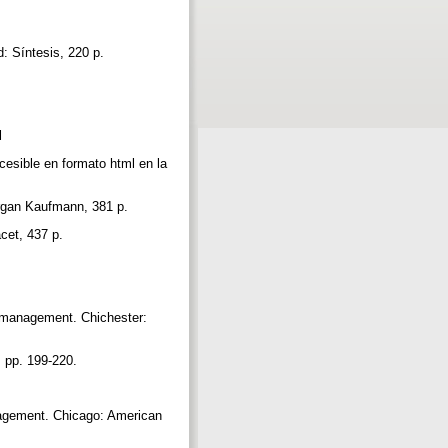
d: Síntesis, 220 p.
ml
cesible en formato html en la
organ Kaufmann, 381 p.
acet, 437 p.
e management. Chichester:
2, pp. 199-220.
anagement. Chicago: American