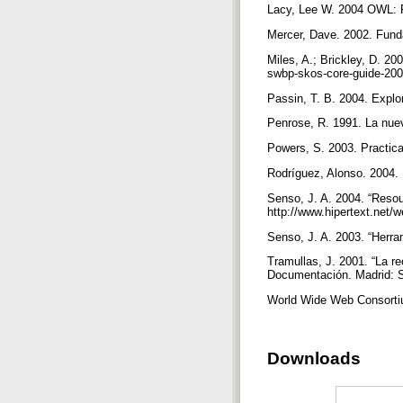
Lacy, Lee W. 2004 OWL: R
Mercer, Dave. 2002. Fun
Miles, A.; Brickley, D. 
swbp-skos-core-guide-20
Passin, T. B. 2004. Explo
Penrose, R. 1991. La nue
Powers, S. 2003. Practica
Rodríguez, Alonso. 2004.
Senso, J. A. 2004. “Resour
http://www.hipertext.net
Senso, J. A. 2003. “Herram
Tramullas, J. 2001. “La r
Documentación. Madrid: S
World Wide Web Consortiu
Downloads