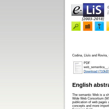
Codina, Lluís
and
Rovira, 
PDF
web_semantica__.
Download (710kB
English abstr
The semantic Web is a sho
Wide Web Consortium (W3C)
publication of web pages a
concepts and more importa