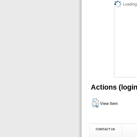
Loading.
Actions (logi
View Item