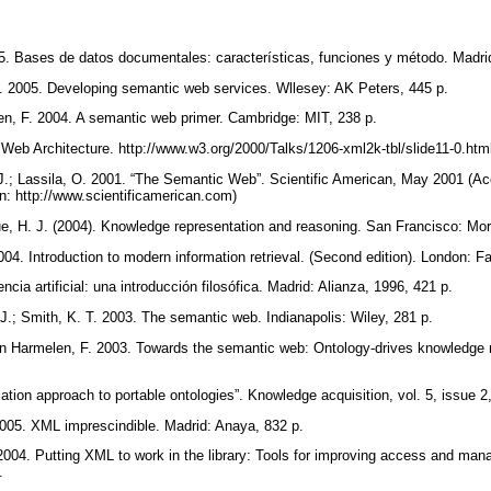
5. Bases de datos documentales: características, funciones y método. Madri
F. 2005. Developing semantic web services. Wllesey: AK Peters, 445 p.
en, F. 2004. A semantic web primer. Cambridge: MIT, 238 p.
Web Architecture. http://www.w3.org/2000/Talks/1206-xml2k-tbl/slide11-0.ht
 J.; Lassila, O. 2001. “The Semantic Web”. Scientific American, May 2001 (Ac
n: http://www.scientificamerican.com)
e, H. J. (2004). Knowledge representation and reasoning. San Francisco: M
4. Introduction to modern information retrieval. (Second edition). London: F
ncia artificial: una introducción filosófica. Madrid: Alianza, 1996, 421 p.
 J.; Smith, K. T. 2003. The semantic web. Indianapolis: Wiley, 281 p.
Van Harmelen, F. 2003. Towards the semantic web: Ontology-drives knowledg
lation approach to portable ontologies”. Knowledge acquisition, vol. 5, issue 
2005. XML imprescindible. Madrid: Anaya, 832 p.
. 2004. Putting XML to work in the library: Tools for improving access and m
p.