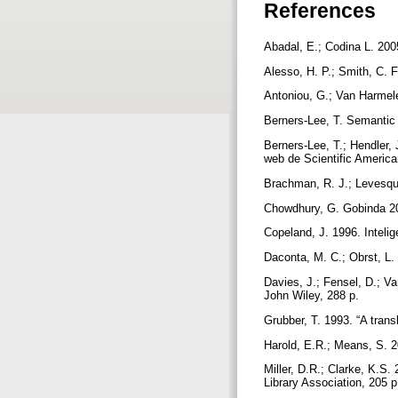
References
Abadal, E.; Codina L. 200
Alesso, H. P.; Smith, C. 
Antoniou, G.; Van Harmel
Berners-Lee, T. Semantic 
Berners-Lee, T.; Hendler,
web de Scientific America
Brachman, R. J.; Levesqu
Chowdhury, G. Gobinda 200
Copeland, J. 1996. Intelige
Daconta, M. C.; Obrst, L.
Davies, J.; Fensel, D.; 
John Wiley, 288 p.
Grubber, T. 1993. “A trans
Harold, E.R.; Means, S. 
Miller, D.R.; Clarke, K.S
Library Association, 205 