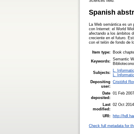
Sciences field.
Spanish abst
La Web semántica es un pr
con Internet: el World W
afectando a los ámbitos d
creciente en el futuro. E
con el telón de fondo de 
Item type:
Book chapte
Semantic We
Keywords:
Bibliotecon
L. Informati
Subjects:
L. Informati
Depositing
Cristòfol Ro
user:
Date
01 Feb 200
deposited:
Last
02 Oct 2014
modified:
URI:
http://hdl.h
Check full metadata for th