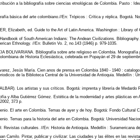
ribución a la bibliografía sobre ciencias etnológicas de Colombia. Pasto : I
fía básica del arte colombiano.//En: Trópicos : Crítica y réplica. Bogotá. No
, Elizabeth, ed. Guide to the Art of Latin America. Washington : Library of
andbook of South American Indians: The Andean Civilizations. Bibliography
erican Ethnology. //En: Bulletin Vo. 2, no.143 (1946) p. 979-1035.
OLIVARIANA. Bibliografía sobre arte religioso en Colombia. Monografía p
olombiana de Historia Eclesiástica, celebrada en Popayán el 29 de septiembr
varez, Jesús María. Cien anos de prensa en Colombia 1840 - 1940 : catalogo 
riodicos de la Biblioteca Central de la Universidad de Antioquia. Medellín : U
BAR). Los artistas y sus críticos. Bogotá: imprenta y librería de Medardo 
 Alba Gutiérrez Gómez. Estética de la modernidad y artes plásticas en An
 2002, 373 p.
. El arte en Colombia. Temas de ayer y de hoy. Bogotá: Fondo Cultural C
 Temas para la historia del arte en Colombia. Bogotá: Universidad Nacio
evistas culturales. //En: Historia de Antioquia. Medellín : Suramericana d
milo. Pintar, publicar y civilizar: Las ciudades y las élites en las revistas 