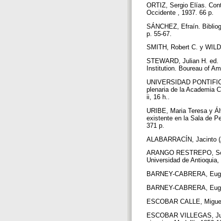
ORTIZ, Sergio Elías. Cont
Occidente , 1937. 66 p.
SÁNCHEZ, Efraín. Bibliogra
p. 55-67.
SMITH, Robert C. y WILDER
STEWARD, Julian H. ed. H
Institution. Boureau of Am
UNIVERSIDAD PONTIFICIA B
plenaria de la Academia C
ii, 16 h..
URIBE, Maria Teresa y Ál
existente en la Sala de Pe
371 p.
ALABARRACÍN, Jacinto (AL
ARANGO RESTREPO, Sofía y
Universidad de Antioquia,
BARNEY-CABRERA, Eugenio
BARNEY-CABRERA, Eugenio.
ESCOBAR CALLE, Miguel. R
ESCOBAR VILLEGAS, Juan Ca