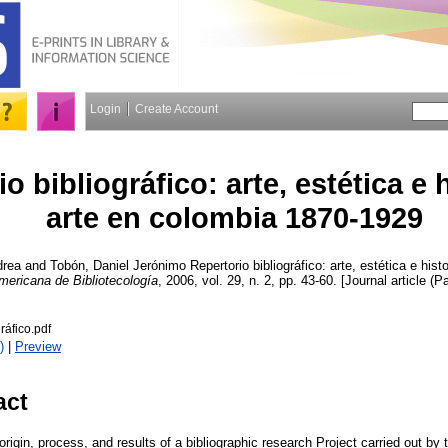
Login
Create Account
o bibliográfico: arte, estética e h
arte en colombia 1870-1929
drea
and
Tobón, Daniel Jerónimo
Repertorio bibliográfico: arte, estética e hist
mericana de Bibliotecología
, 2006, vol. 29, n. 2, pp. 43-60. [Journal article (P
ráfico.pdf
)
|
Preview
act
 origin, process, and results of a bibliographic research Project carried out b