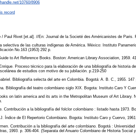
l.handle.net/10760/8906
is record
 / Paul Rivet [et.al]. //En: Journal de la Societé des Américanistes de Paris. 
 selectiva de las culturas indígenas de América. México: Instituto Panameric
licación No.163 (1953) 292 p.
e to Art Reference Books. Boston: American Library Association, 1959. 4
ue. Proceso técnico para la elaboración de una bibliografía de historia de
scelánea de estudios con motivo de su jubilación. p.219-250
el. Bibliografía selecta del arte en Colombia. Bogotá: A. B. C., 1955. 147
ibliografía del teatro colombiano siglo XIX. Bogota: Instituto Caro Y Cue
 on latin america and its arts in the Metropolitan Museum of Art Library. 
p.
tribución a la bibliografía del folclor colombiano : listado hasta 1973. B
ndice de El Repertorio Colombiano. Bogota: Instituto Caro y Cuervo, 1961
 Contribución a la bibliografía del arte colombiano. Bogotá : Universidad
tras, 1993. p. 306-404. (Separata del Anuario Colombiano de Historia Social y