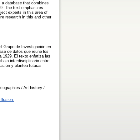
 is a database that combines
1929. The text emphasizes
ject experts in this area of
ure research in this and other
 el Grupo de Investigación en
base de datos que reúne los
a 1929. El texto enfatiza las
bajo interdisciplinario entre
gación y plantea futuras
iographies / Art history /
ffusion.