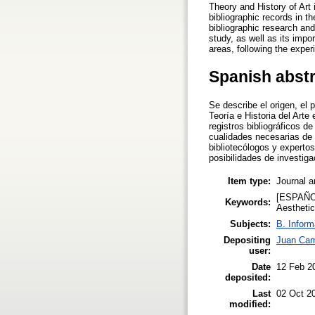
Theory and History of Art 
bibliographic records in t
bibliographic research and
study, as well as its impo
areas, following the exper
Spanish abst
Se describe el origen, el 
Teoría e Historia del Arte
registros bibliográficos de
cualidades necesarias de l
bibliotecólogos y expertos
posibilidades de investiga
Item type:
Journal a
[ESPAÑOL]
Keywords:
Aesthetic
Subjects:
B. Inform
Depositing
Juan Cami
user:
Date
12 Feb 2
deposited:
Last
02 Oct 2
modified: