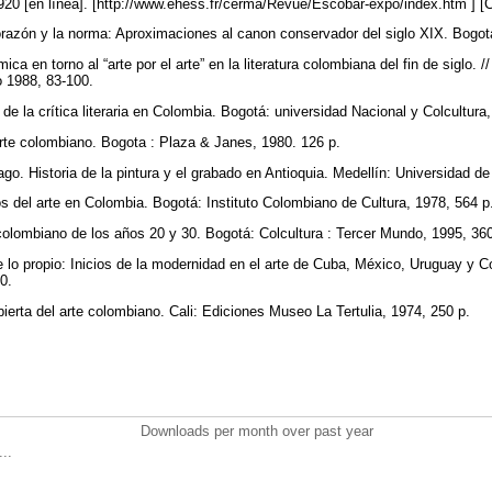
920 [en línea]. [http://www.ehess.fr/cerma/Revue/Escobar-expo/index.htm ] 
azón y la norma: Aproximaciones al canon conservador del siglo XIX. Bogot
a en torno al “arte por el arte” en la literatura colombiana del fin de siglo. /
o 1988, 83-100.
e la crítica literaria en Colombia. Bogotá: universidad Nacional y Colcultura
te colombiano. Bogota : Plaza & Janes, 1980. 126 p.
Historia de la pintura y el grabado en Antioquia. Medellín: Universidad de
 del arte en Colombia. Bogotá: Instituto Colombiano de Cultura, 1978, 564 p
olombiano de los años 20 y 30. Bogotá: Colcultura : Tercer Mundo, 1995, 36
 lo propio: Inicios de la modernidad en el arte de Cuba, México, Uruguay y 
00.
ierta del arte colombiano. Cali: Ediciones Museo La Tertulia, 1974, 250 p.
Downloads per month over past year
..