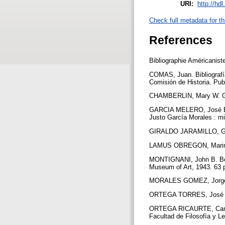
URI:
http://hd
Check full metadata for th
References
Bibliographie Américaniste
COMAS, Juan. Bibliografía
Comisión de Historia. Pub
CHAMBERLIN, Mary W. Guid
GARCIA MELERO, José Enriq
Justo García Morales : mi
GIRALDO JARAMILLO, Gabri
LAMUS OBREGON, Marina. B
MONTIGNANI, John B. Books
Museum of Art, 1943. 63 
MORALES GOMEZ, Jorge. Con
ORTEGA TORRES, José J. Í
ORTEGA RICAURTE, Carmen.
Facultad de Filosofía y Le