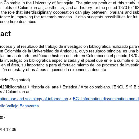
in Colombia in the University of Antioquia. The primary product of this study
he fields of Colombian art, aesthetics, and art history for the period 1870 to 
 the role that interdisciplinary cooperation can play between librarians and sub
rtance in improving the research process. It also suggests possibilities for fut
ience here described.
ract
proceso y el resultado del trabajo de investigación bibliográfica realizado para
 en Colombia de la Universidad de Antioquia, cuyo resultado principal es una 
 las áreas de arte, estética e historia del arte en Colombia en el periodo 1870 
a investigación bibliográfica especializada y el papel que en ella cumple el tra
 en el área, su importancia para el fortalecimiento de los procesos de investi
ción en esta y otras áreas siguiendo la experiencia descrita
rticle (Paginated)
Bibliografías / Historia del arte / Estética / Arte colombiano. [ENGLISH] Bibl
s / Colombian art
ation use and sociology of information
>
BG. Information dissemination and di
lo Vallejo Echavarria
007
014 12:06