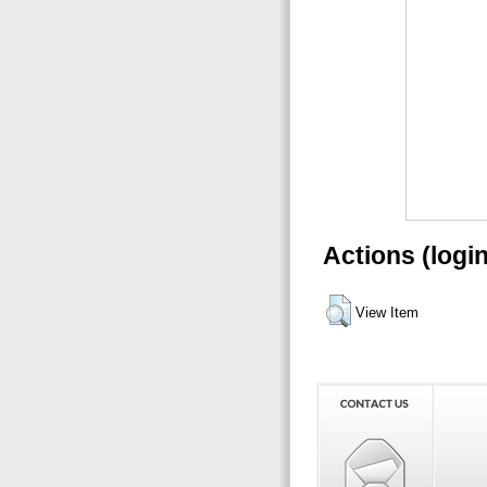
Actions (logi
View Item