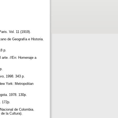
Paris. Vol. 11 (1919).
ano de Geografía e Historia.
18 p.
l arte. //En: Homenaje a
 p.
rvo, 1998. 343 p.
New York: Metropolitan
ogota. 1978. 130p.
. 172p.
 Nacional de Colombia.
 de la Cultura).