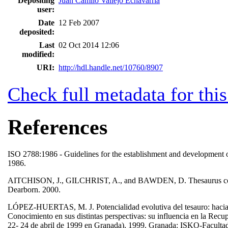
Depositing
Juan Camilo Vallejo Echavarria
user:
Date
12 Feb 2007
deposited:
Last
02 Oct 2014 12:06
modified:
URI:
http://hdl.handle.net/10760/8907
Check full metadata for this
References
ISO 2788:1986 - Guidelines for the establishment and development of
1986.
AITCHISON, J., GILCHRIST, A., and BAWDEN, D. Thesaurus constru
Dearborn. 2000.
LÓPEZ-HUERTAS, M. J. Potencialidad evolutiva del tesauro: hacia 
Conocimiento en sus distintas perspectivas: su influencia en la 
22- 24 de abril de 1999 en Granada), 1999. Granada: ISKO-Facult